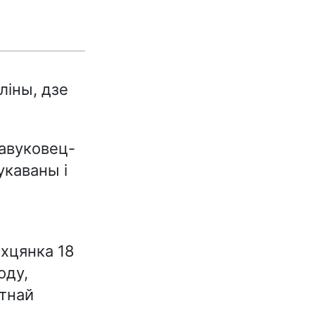
ліны, дзе
авуковец-
укаваны і
хцянка 18
оду,
ітнай