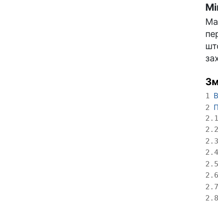
Мі
Ма
пе
шт
за
Зм
В
1
П
2
2.
2.
2.
2.
2.
2.
2.
2.