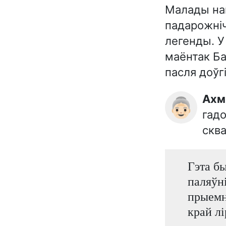
Малады на
падарожніч
легенды. У
маёнтак Ба
пасля доўг
Ах
👵🏻
гадо
сква
Гэта б
паляўні
прыемн
край лі