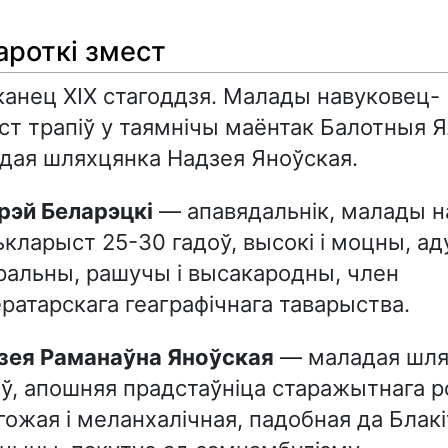
ароткі змест
канец XIX стагоддзя. Малады навуковец-
т трапіў у таямнічы маёнтак Балотныя Я
дая шляхцянка Надзея Яноўская.
дрэй Беларэцкі
— апавядальнік, малады н
кларыст 25-30 гадоў, высокі і моцны, ад
ральны, рашучы і высакародны, член
ратарскага геаграфічнага таварыства.
дзея Раманаўна Яноўская
— маладая шля
ў, апошняя прадстаўніца старажытнага р
ожая і меланхалічная, падобная да Блак