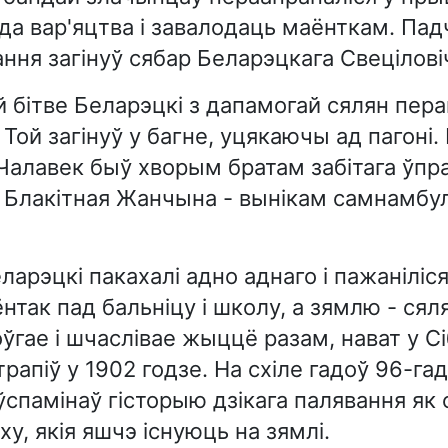
 да вар'яцтва і завалодаць маёнткам. Пад
ння загінуў сябар Беларэцкага Свецілові
й бітве Беларэцкі з дапамогай сялян пер
Той загінуў у багне, уцякаючы ад пагоні.
алавек быў хворым братам забітага ўпр
 Блакітная Жанчына - вынікам самнамбу
ларэцкі пакахалі адно аднаго і пажаніліся
нтак пад бальніцу і школу, а зямлю - ся
ўгае і шчаслівае жыццё разам, нават у Сі
трапіў у 1902 годзе. На схіле гадоў 96-га
ўспамінаў гісторыю дзікага палявання як 
у, якія яшчэ існуюць на зямлі.