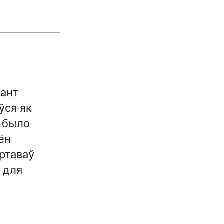
мант
ўся як
ё было
ён
ртаваў
 для