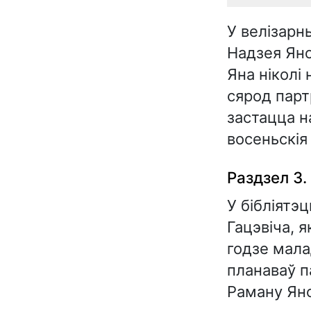
У велізар
Надзея Яно
Яна ніколі
сярод парт
застацца н
восеньскія
Раздзел 3.
У бібліятэ
Гацэвіча, 
годзе мала
планаваў п
Раману Яно