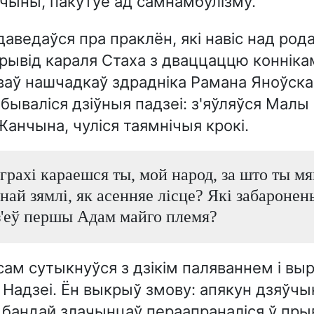
чыны, пакутуе ад самнамбулізму.
даведаўся пра праклён, які навіс над род
прывід караля Стаха з дваццаццю конніка
аў нашчадкаў здрадніка Рамана Яноўскаг
бываліся дзіўныя падзеі: з'яўляўся Малы 
Жанчына, чуліся таямнічыя крокі.
 грахі караешся ты, мой народ, за што ты м
най зямлі, як асенняе лісце? Які забаронен
з'еў першы Адам майго племя?
сам сутыкнуўся з дзікім паляваннем і в
Надзеі. Ён выкрыў змову: апякун дзяўч
 бандай злачынцаў пераапраналіся ў прыв