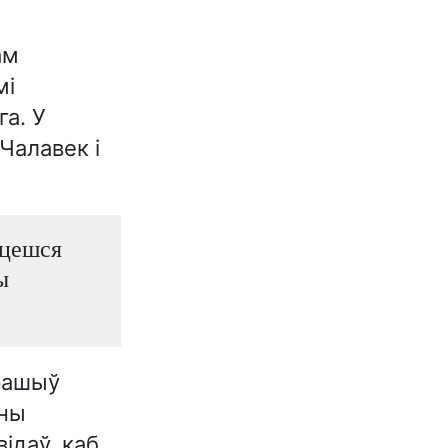
ам
мі
а. У
Чалавек і
яцешся
ы
ырашыў
ыны
ідаў, каб