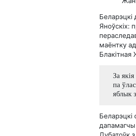
Жан
Беларэцкі 
Яноўскіх: 
пераследав
маёнтку ад
Блакітная 
За якія
па ўлас
яблык 
Беларэцкі 
дапамагчы 
Дубатоўк з