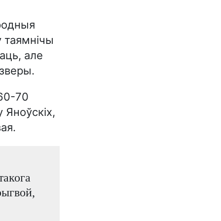
ародныя
у таямнічы
аць, але
дзверы.
60-70
 Яноўскіх,
ая.
такога
рыгвой,