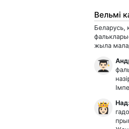
Вельмі к
Беларусь, 
фалькларыс
жыла мала
Ан
👨🏻‍🎓
фаль
назі
Імпе
На
👸🏻
гадо
прыг