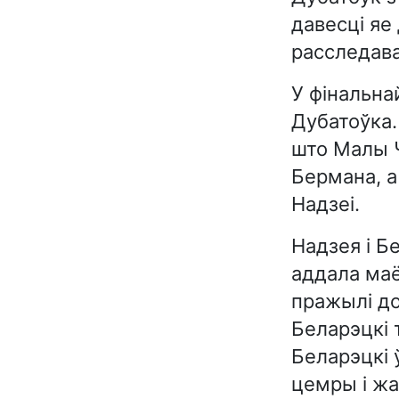
давесці яе
расследава
У фінальна
Дубатоўка. 
што Малы Ч
Бермана, а
Надзеі.
Надзея і Бе
аддала маё
пражылі до
Беларэцкі 
Беларэцкі 
цемры і жах