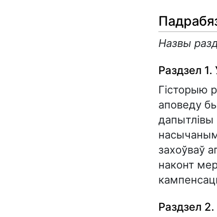
Падрабяз
Назвы раз
Раздзел 1.
Гісторыю р
аповеду бы
дапытлівы 
насычаным 
захоўваў а
наконт мер
кампенсацы
Раздзел 2