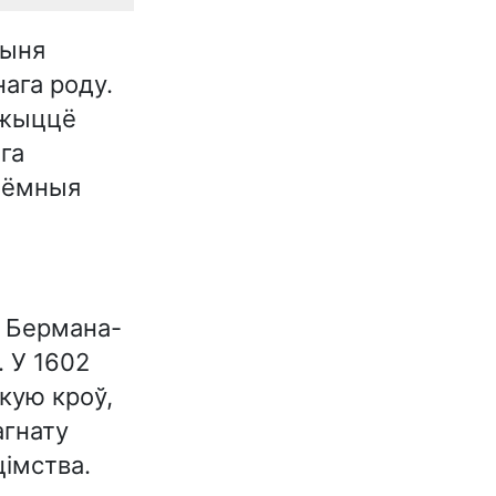
дыня
ага роду.
е жыццё
га
 цёмныя
я Бермана-
. У 1602
кую кроў,
агнату
цімства.