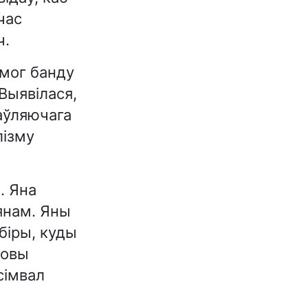
час
ч.
амог банду
 Выявілася,
аўляючага
лізму
. Яна
лянам. Яны
біры, куды
довы
сімвал