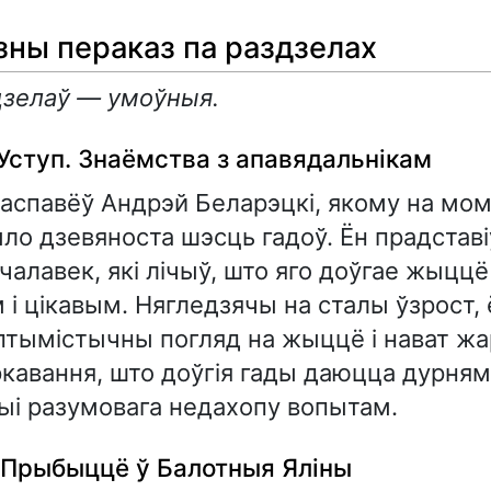
ны пераказ па раздзелах
дзелаў — умоўныя.
 Уступ. Знаёмства з апавядальнікам
аспавёў Андрэй Беларэцкі, якому на мо
ло дзевяноста шэсць гадоў. Ён прадставі
чалавек, які лічыў, што яго доўгае жыцц
і цікавым. Нягледзячы на сталы ўзрост, 
птымістычны погляд на жыццё і нават жа
кавання, што доўгія гады даюцца дурням
і разумовага недахопу вопытам.
. Прыбыццё ў Балотныя Яліны