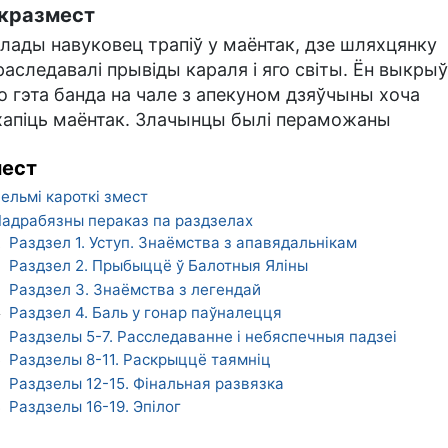
кразмест
лады навуковец трапіў у маёнтак, дзе шляхцянку
раследавалі прывіды караля і яго світы. Ён выкрыў
о гэта банда на чале з апекуном дзяўчыны хоча
хапіць маёнтак. Злачынцы былі пераможаны
ест
ельмі кароткі змест
адрабязны пераказ па раздзелах
Раздзел 1. Уступ. Знаёмства з апавядальнікам
1
Раздзел 2. Прыбыццё ў Балотныя Яліны
2
Раздзел 3. Знаёмства з легендай
3
Раздзел 4. Баль у гонар паўналецця
4
Раздзелы 5-7. Расследаванне і небяспечныя падзеі
5
Раздзелы 8-11. Раскрыццё таямніц
6
Раздзелы 12-15. Фінальная развязка
7
Раздзелы 16-19. Эпілог
8