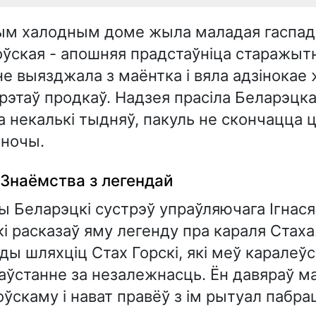
ным халодным доме жыла маладая гаспа
ўская - апошняя прадстаўніца старажытн
 не выязджала з маёнтка і вяла адзінока
рэтаў продкаў. Надзея прасіла Беларэцка
а некалькі тыдняў, пакуль не скончацца
 ночы.
 Знаёмства з легендай
цы Беларэцкі сустрэў упраўляючага Ігнас
які расказаў яму легенду пра караля Стаха
ды шляхціц Стах Горскі, які меў каралеўс
аўстанне за незалежнасць. Ён давяраў м
ўскаму і нават правёў з ім рытуал пабра