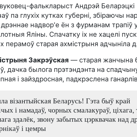
вуковец-фалькларыст Андрэй Беларэцкі
аў па глухіх кутках губерні, збіраючы н
 дрэннае надвор'е ён з фурманам трапіў 
лотныя Яліны. Спачатку іх не хацелі пуск
іх перамоў старая ахмістрыня адчыніла 
містрыня Закрэўская
— старая жанчына 
ў, дачка былога прэтэндэнта на спадчыну
пная і зайздросная, падкрэслена ганарлів
ыла візантыйская Беларусь! Гэта быў край
чых і намадаў, чорных смалакураў, ціхага, 
ага здалёк, звону забытых цэрквачак над д
рнікаў і цемры