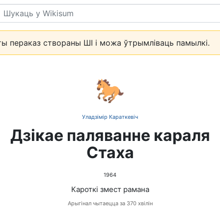
Пошук
ы пераказ створаны ШІ і можа ўтрымліваць памылкі.
🐎
Уладзімір Караткевіч
Дзікае паляванне караля
Стаха
1964
Кароткі змест рамана
Арыгінал чытаецца за 370 хвілін