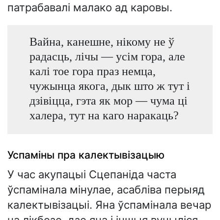
патрабавалі малако ад каровы.
Вайна, канешне, нікому не ў
радасць, лічы — усім гора, але
калі тое гора праз немца,
чужынца якога, дык што ж тут і
дзівіцца, гэта як мор — чума ці
халера, тут на каго наракаць?
Успаміны пра калектывізацыю
У час акупацыі Сцепаніда часта
ўспамінала мінулае, асабліва перыяд
калектывізацыі. Яна ўспамінала вечар
на лікбезе, дзе яна і іншыя вучыліся