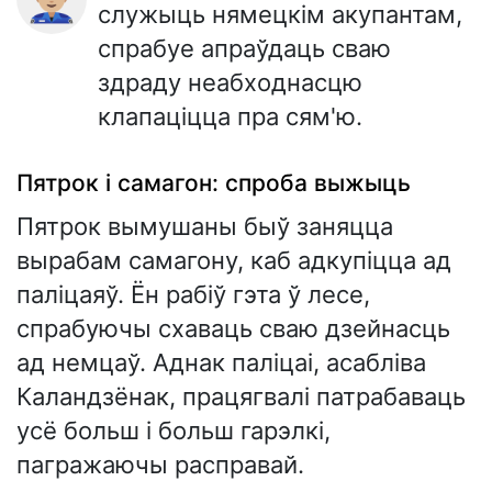
служыць нямецкім акупантам,
спрабуе апраўдаць сваю
здраду неабходнасцю
клапаціцца пра сям'ю.
Пятрок і самагон: спроба выжыць
Пятрок вымушаны быў заняцца
вырабам самагону, каб адкупіцца ад
паліцаяў. Ён рабіў гэта ў лесе,
спрабуючы схаваць сваю дзейнасць
ад немцаў. Аднак паліцаі, асабліва
Каландзёнак, працягвалі патрабаваць
усё больш і больш гарэлкі,
пагражаючы расправай.