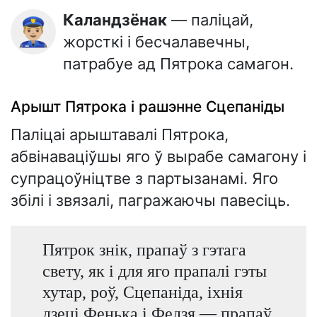
Каландзёнак
— паліцай,
👮🏼‍♂️
жорсткі і бесчалавечны,
патрабуе ад Пятрока самагон.
Арышт Пятрока і рашэнне Сцепаніды
Паліцаі арыштавалі Пятрока,
абвінаваціўшы яго ў вырабе самагону і
супрацоўніцтве з партызанамі. Яго
збілі і звязалі, пагражаючы павесіць.
Пятрок знік, прапаў з гэтага
свету, як і для яго прапалі гэты
хутар, роў, Сцепаніда, іхнія
дзеці Фенька і Федзя — прапаў