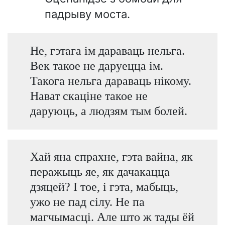
падрыву моста.
Не, гэтага ім дараваць нельга.
Век такое не даруецца ім.
Такога нельга дараваць нікому.
Нават скаціне такое не
даруюць, а людзям тым болей.
Хай яна спрахне, гэта вайна, як
перажыць яе, як дачакацца
дзяцей? І тое, і гэта, мабыць,
ужо не пад сілу. Не па
магчымасці. Але што ж тады ёй