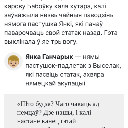
карову Бабоўку каля хутара, калі
заўважыла незвычайныя паводзіны
нямога пастушка Янкі, які пачаў
паварочваць свой статак назад. Гэта
выклікала ў яе трывогу.
Янка Ганчарык
— нямы
👦🏼
пастушок-падлетак з Выселак,
які пасвіць статак, ахвяра
нямецкай акупацыі.
«Што будзе? Чаго чакаць ад
немцаў? Дзе нашы, і калі
настане канец гэтай