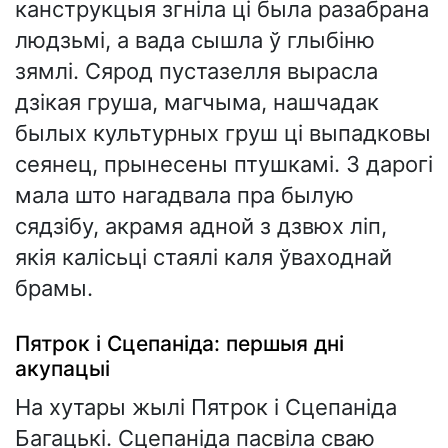
канструкцыя згніла ці была разабрана
людзьмі, а вада сышла ў глыбіню
зямлі. Сярод пустазелля вырасла
дзікая груша, магчыма, нашчадак
былых культурных груш ці выпадковы
сеянец, прынесены птушкамі. З дарогі
мала што нагадвала пра былую
сядзібу, акрамя адной з дзвюх ліп,
якія калісьці стаялі каля ўваходнай
брамы.
Пятрок і Сцепаніда: першыя дні
акупацыі
На хутары жылі Пятрок і Сцепаніда
Багацькі. Сцепаніда пасвіла сваю