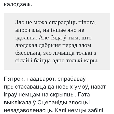
калодзеж.
Зло не можа спарадзіць нічога,
апроч зла, на іншае яно не
здольна. Але бяда ў тым, што
людская дабрыня перад злом
бяссільна, зло лічыцца толькі з
сілай і баіцца адно толькі кары.
Пятрок, наадварот, спрабаваў
прыстасавацца да новых умоў, нават
іграў немцам на скрыпцы. Гэта
выклікала ў Сцепаніды злосць і
незадаволенасць. Калі немцы забілі