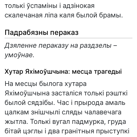
толькі ўспаміны і адзінокая
скалечаная ліпа каля былой брамы.
Падрабязны пераказ
Дзяленне пераказу на раздзелы –
умоўнае.
Хутар Яхімоўшчына: месца трагедыі
На месцы былога хутара
Яхімоўшчына засталіся толькі рэшткі
былой сядзібы. Час і прырода амаль
цалкам знішчылі сляды чалавечага
жытла. Толькі вугал падмурка, груда
бітай цэглы і два гранітныя прыступкі