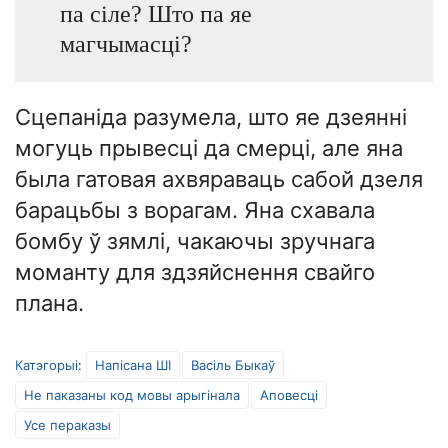
па сіле? Што па яе
магчымасці?
Сцепаніда разумела, што яе дзеянні
могуць прывесці да смерці, але яна
была гатовая ахвяраваць сабой дзеля
барацьбы з ворагам. Яна схавала
бомбу ў зямлі, чакаючы зручнага
моманту для здзяйснення свайго
плана.
Катэгорыі
:
Напісана ШІ
Васіль Быкаў
Не паказаны код мовы арыгінала
Аповесці
Усе пераказы