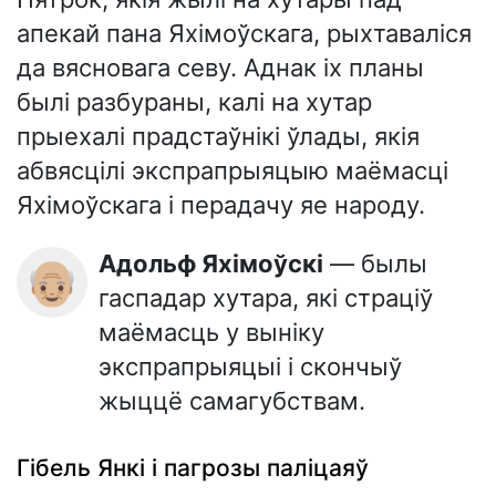
апекай пана Яхімоўскага, рыхтаваліся
да вясновага севу. Аднак іх планы
былі разбураны, калі на хутар
прыехалі прадстаўнікі ўлады, якія
абвясцілі экспрапрыяцыю маёмасці
Яхімоўскага і перадачу яе народу.
Адольф Яхімоўскі
— былы
👴🏼
гаспадар хутара, які страціў
маёмасць у выніку
экспрапрыяцыі і скончыў
жыццё самагубствам.
Гібель Янкі і пагрозы паліцаяў