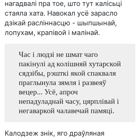
нагадвалі пра тое, што тут калісьці
стаяла хата. Навокал усё зарасло
дзікай расліннасцю - шыпшынай,
лопухам, крапівой і малінай.
Час і людзі не шмат чаго
пакінулі ад колішняй хутарской
сядзібы, рэшткі якой спакваля
праглынула зямля і развеяў
вецер... Усё, апроч
непадуладнай часу, цярплівай і
негаваркой чалавечай памяці.
Калодзеж знік, яго драўляная