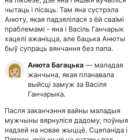
чытаць і пісаць. Там яна сустрэла
Анюту, якая падзялілася з ёй сваімі
праблемамі - яна і Васіль Ганчарык
хацелі ажаніцца, але бацька Анюты
быў супраць вянчання без папа.
Анюта Багацька
— маладая
👩🏼
жанчына, якая планавала
выйсці замуж за Васіля
Ганчарыка.
Пасля заканчэння вайны маладыя
мужчыны вярнуліся дадому, поўныя
надзей на новае жыццё. Сцепаніда і
Пятрок, якія жылі на хутары пад