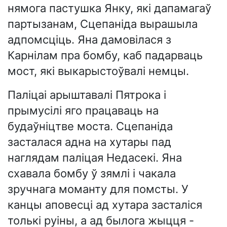
нямога пастушка Янку, які дапамагаў
партызанам, Сцепаніда вырашыла
адпомсціць. Яна дамовілася з
Карнілам пра бомбу, каб падарваць
мост, які выкарыстоўвалі немцы.
Паліцаі арыштавалі Пятрока і
прымусілі яго працаваць на
будаўніцтве моста. Сцепаніда
засталася адна на хутары пад
наглядам паліцая Недасекі. Яна
схавала бомбу ў зямлі і чакала
зручнага моманту для помсты. У
канцы аповесці ад хутара засталіся
толькі руіны, а ад былога жыцця -