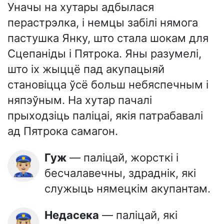
Уначы на хутары адбылася
перастрэлка, і немцы забілі нямога
пастушка Янку, што стала шокам для
Сцепаніды і Пятрока. Яны разумелі,
што іх жыццё пад акупацыяй
становіцца ўсё больш небяспечным і
няпэўным. На хутар пачалі
прыходзіць паліцаі, якія патрабавалі
ад Пятрока самагон.
Гуж
— паліцай, жорсткі і
👮🏼‍♂️
бесчалавечны, здраднік, які
служыць нямецкім акупантам.
Недасека
— паліцай, які
👮🏼‍♂️