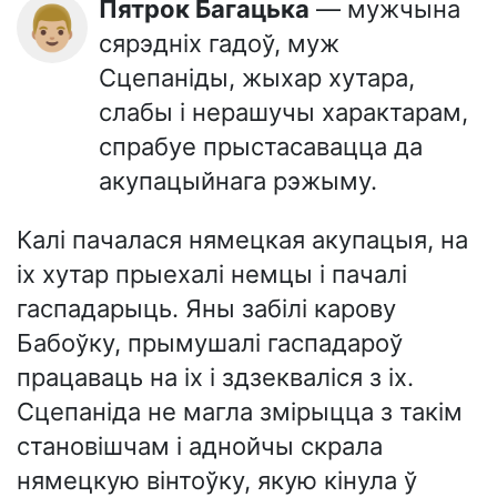
Пятрок Багацька
— мужчына
👨🏼
сярэдніх гадоў, муж
Сцепаніды, жыхар хутара,
слабы і нерашучы характарам,
спрабуе прыстасавацца да
акупацыйнага рэжыму.
Калі пачалася нямецкая акупацыя, на
іх хутар прыехалі немцы і пачалі
гаспадарыць. Яны забілі карову
Бабоўку, прымушалі гаспадароў
працаваць на іх і здзекваліся з іх.
Сцепаніда не магла змірыцца з такім
становішчам і аднойчы скрала
нямецкую вінтоўку, якую кінула ў