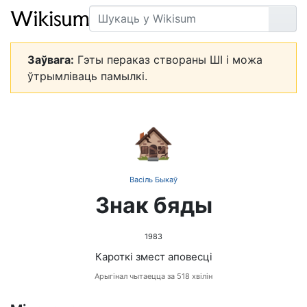
Пошук
Арт
Заўвага:
Гэты пераказ створаны ШІ і можа
ўтрымліваць памылкі.
🏚️
Васіль Быкаў
Знак бяды
1983
Кароткі змест аповесці
Арыгінал чытаецца за 518 хвілін