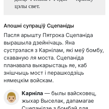
цэлы свет.
Апошні супраціў Сцепаніды
Пасля арышту Пятрока Сцепаніда
вырашыла дзейнічаць. Яна
сустрэлася з Карнілам, які меў бомбу,
схаваную ля моста. Сцепаніда
планавала выкарыстаць яе, каб
знішчыць мост і перашкодзіць
нямецкім войскам.
Карніла
— былы вайсковец,
👨🏼
жыхар Выселак, дапамагае
Сцепанідзе з бомбай для