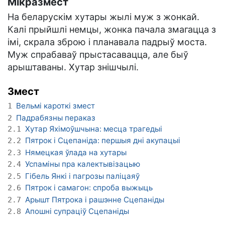
Мікразмест
На беларускім хутары жылі муж з жонкай.
Калі прыйшлі немцы, жонка пачала змагацца з
імі, скрала зброю і планавала падрыў моста.
Муж спрабаваў прыстасавацца, але быў
арыштаваны. Хутар знішчылі.
Змест
Вельмі кароткі змест
1
Падрабязны пераказ
2
Хутар Яхімоўшчына: месца трагедыі
2.1
Пятрок і Сцепаніда: першыя дні акупацыі
2.2
Нямецкая ўлада на хутары
2.3
Успаміны пра калектывізацыю
2.4
Гібель Янкі і пагрозы паліцаяў
2.5
Пятрок і самагон: спроба выжыць
2.6
Арышт Пятрока і рашэнне Сцепаніды
2.7
Апошні супраціў Сцепаніды
2.8