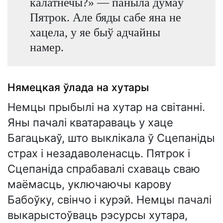
калатнечы?» — паныла думаў
Пятрок. Але бяды сабе яна не
хацела, у яе быў адчайны
намер.
Нямецкая ўлада на хутары
Немцы прыбылі на хутар на світанні.
Яны пачалі кватараваць у хаце
Багацькаў, што выклікала ў Сцепаніды
страх і незадаволенасць. Пятрок і
Сцепаніда спрабавалі схаваць сваю
маёмасць, уключаючы карову
Бабоўку, свінчо і курэй. Немцы пачалі
выкарыстоўваць рэсурсы хутара,