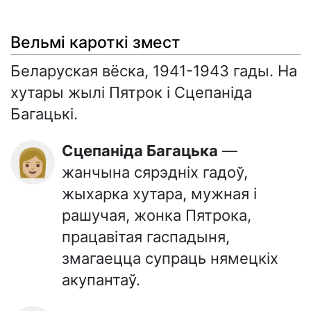
Вельмі кароткі змест
Беларуская вёска, 1941-1943 гады. На
хутары жылі Пятрок і Сцепаніда
Багацькі.
Сцепаніда Багацька
—
👩🏼
жанчына сярэдніх гадоў,
жыхарка хутара, мужная і
рашучая, жонка Пятрока,
працавітая гаспадыня,
змагаецца супраць нямецкіх
акупантаў.