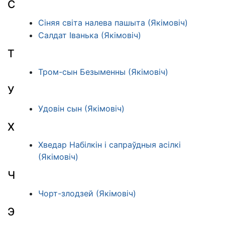
С
Сіняя світа налева пашыта (Якімовіч)
Салдат Іванька (Якімовіч)
Т
Тром-сын Безыменны (Якімовіч)
У
Удовін сын (Якімовіч)
Х
Хведар Набілкін і сапраўдныя асілкі
(Якімовіч)
Ч
Чорт-злодзей (Якімовіч)
Э