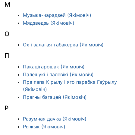
М
Музыка-чарадзей (Якімовіч)
Мядзведзь (Якімовіч)
О
Ох і залатая табакерка (Якімовіч)
П
Пакацігарошак (Якімовіч)
Палешукі і палевікі (Якімовіч)
Пра папа Кірылу і яго парабка Гаўрылу
(Якімовіч)
Прагны багацей (Якімовіч)
Р
Разумная дачка (Якімовіч)
Рыжык (Якімовіч)