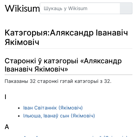
Пошук
Арт
Катэгорыя
:
Аляксандр Іванавіч
Якімовіч
Старонкі ў катэгорыі «Аляксандр
Іванавіч Якімовіч»
Паказаны 32 старонкі гэтай катэгорыі з 32.
І
Іван Світаннік (Якімовіч)
Ільюша, Іванаў сын (Якімовіч)
А