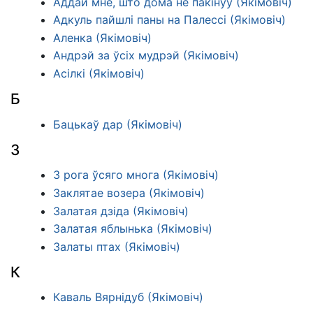
Аддай мне, што дома не пакінуў (Якімовіч)
Адкуль пайшлі паны на Палессі (Якімовіч)
Аленка (Якімовіч)
Андрэй за ўсіх мудрэй (Якімовіч)
Асілкі (Якімовіч)
Б
Бацькаў дар (Якімовіч)
З
З рога ўсяго многа (Якімовіч)
Заклятае возера (Якімовіч)
Залатая дзіда (Якімовіч)
Залатая яблынька (Якімовіч)
Залаты птах (Якімовіч)
К
Каваль Вярнідуб (Якімовіч)