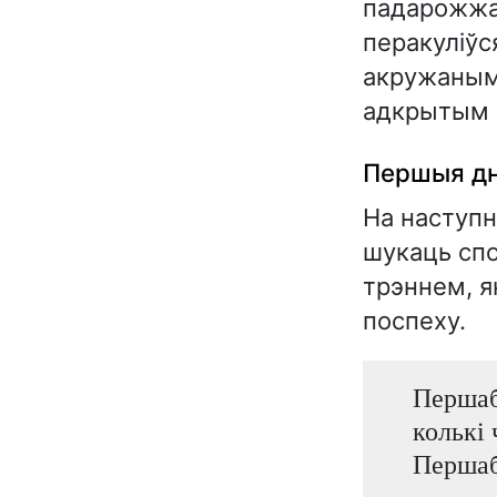
падарожжа
перакуліўс
акружаным 
адкрытым 
Першыя дн
На наступн
шукаць сп
трэннем, я
поспеху.
Першабы
колькі 
Першаб