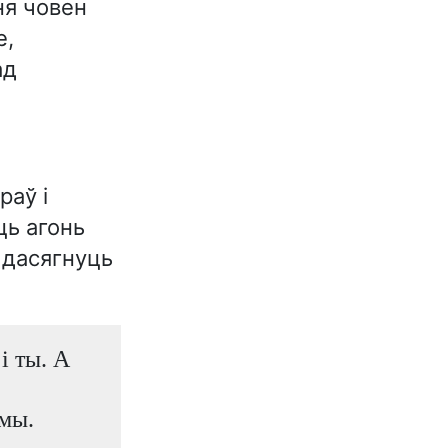
ня човен
е,
ад
раў і
ць агонь
 дасягнуць
і ты. А
 мы.