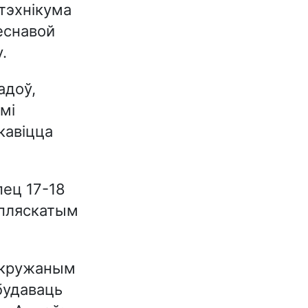
тэхнікума
еснавой
.
адоў,
мі
кавіцца
ец 17-18
 пляскатым
 акружаным
будаваць