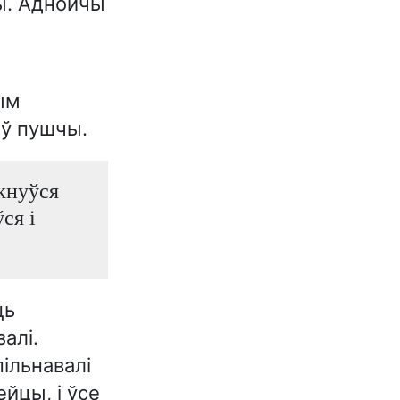
ды. Аднойчы
ым
 ў пушчы.
укнуўся
ся і
ць
алі.
ільнавалі
йцы, і ўсе