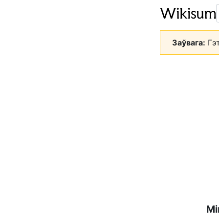
Заўвага:
Гэт
Мі