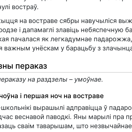
улі востраў.
жыцця на востраве сябры навучыліся вы
родзе і дапамаглі злавіць небяспечную ба
кая пачалася як легкадумнае падарожжа
 важным унёскам у барацьбу з злачынца
зны пераказ
ераказу на раздзелы – умоўнае.
чоўна і першая ноч на востраве
школьнікі вырашылі адправіцца ў падар
дчас веснавой паводкі. Яны марылі пра п
азаць сваім таварышам, што незвычайнае