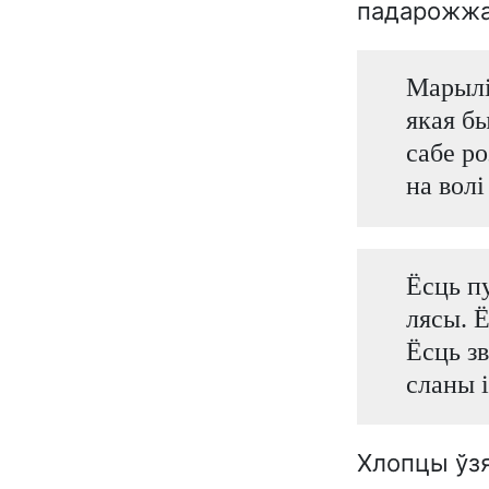
падарожжа 
Марылі
якая бы
сабе ро
на волі
Ёсць п
лясы. Ё
Ёсць зв
сланы і
Хлопцы ўзя