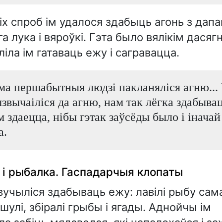
іх спроб ім удалося здабыць агонь з дап
а лука і вяроўкі. Гэта было вялікім дасяг
іла ім гатаваць ежу і сагравацца.
ма першабытныя людзі пакланяліся агню...
звычаіліся да агню, нам так лёгка здабывац
 здаецца, нібы гэтак заўсёды было і інача
а.
 і рыбалка. Гаспадарчыя клопаты
учыліся здабываць ежу: лавілі рыбу са
шулі, збіралі грыбы і ягады. Аднойчы ім