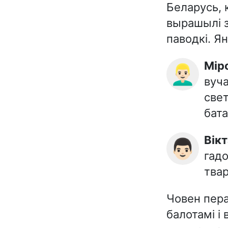
Беларусь, 
вырашылі з
паводкі. Ян
Мі
👱🏻‍♂️
вуча
свет
бата
Ві
👨🏻
гадо
твар
Човен пера
балотамі і