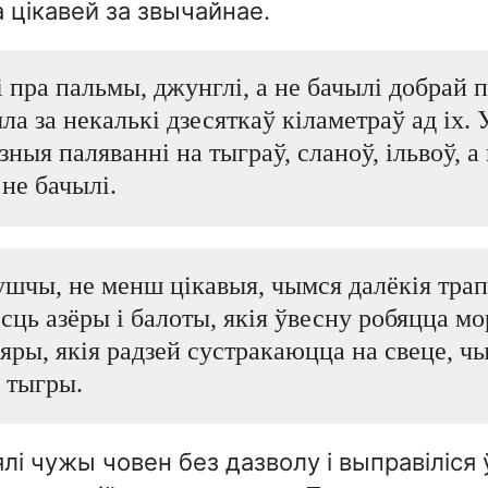
цікавей за звычайнае.
 пра пальмы, джунглі, а не бачылі добрай 
ла за некалькі дзесяткаў кіламетраў ад іх. 
зныя паляванні на тыграў, сланоў, ільвоў, а
 не бачылі.
ушчы, не менш цікавыя, чымся далёкія тра
сць азёры і балоты, якія ўвесну робяцца мо
яры, якія радзей сустракаюцца на свеце, ч
 тыгры.
лі чужы човен без дазволу і выправіліся 