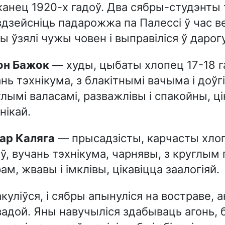
канец 1920-х гадоў. Два сябры-студэнты 
дзейсніць падарожжа па Палессі ў час в
ы ўзялі чужы човен і выправіліся ў дарогу
рон Бажок
— худы, цыбаты хлопец 17-18 г
нь тэхнікума, з блакітнымі вачыма і доўгі
лымі валасамі, разважлівы і спакойны, ці
нікай.
ктар Каляга
— прысадзісты, карчасты хлоп
ў, вучань тэхнікума, чарнявы, з круглым
ам, жвавы і імклівы, цікавіцца заалогіяй.
куліўся, і сябры апынуліся на востраве,
 вадой. Яны навучыліся здабываць агонь, 