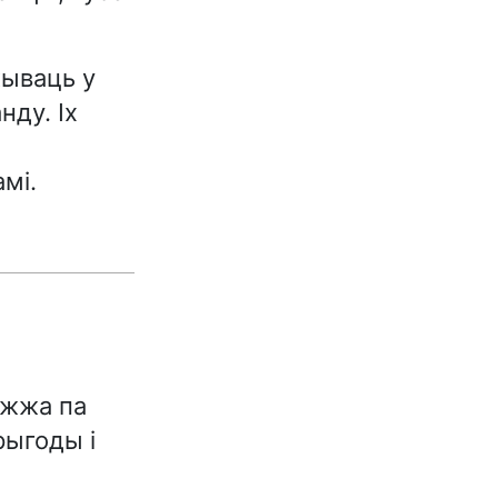
жываць у
нду. Іх
,
мі.
ожжа па
рыгоды і