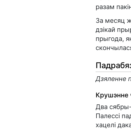
разам пакін
За месяц 
дзікай пры
прыгода, я
скончылася
Падрабя
Дзяленне п
Крушэнне 
Два сябры-
Палессі па
хацелі дак