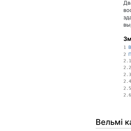
Дв
во
зд
вы
Зм
В
1
П
2
2.
2.
2.
2.
2.
2.
Вельмі к