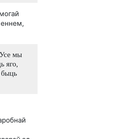
амогай
неннем,
 Усе мы
ь яго,
й быць
маробнай