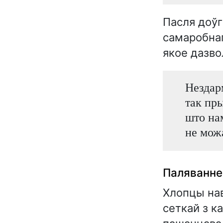
Пасля доўг
самаробнаг
якое дазвол
Нездар
так пры
што нам
не мож
Паляванне
Хлопцы нав
сеткай з ка