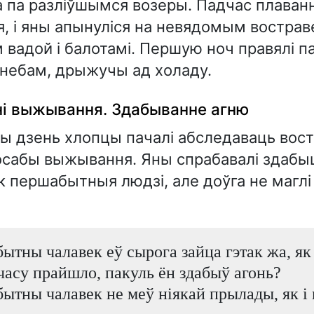
 па разліўшымся возеры. Падчас плаван
я, і яны апынуліся на невядомым вострав
вадой і балотамі. Першую ноч правялі п
небам, дрыжучы ад холаду.
і выжывання. Здабыванне агню
ы дзень хлопцы пачалі абследаваць вост
осабы выжывання. Яны спрабавалі здабы
к першабытныя людзі, але доўга не маглі
тны чалавек еў сырога зайца гэтак жа, як 
часу прайшло, пакуль ён здабыў агонь?
ытны чалавек не меў ніякай прылады, як і