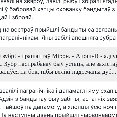
валі на звяроў, лавілі рыбу і збіралі яга
і ў бабровай хатцы схованку бандытаў з
ай і зброяй.
 на востраў прыйшлі бандыты са звязан
агранічнікам. Яны забілі апошняга зубра
 зубр! - прашаптаў Мірон. - Апошні! - адг
.. Зубр паспрабаваў быў устаць, але захістаў
валіўся на бок, нібы вялікі падсечаны дуб...
валілі пагранічніка і дапамаглі яму схапі
дзін з бандытаў быў забіты, астатніх звяз
к пайшоў па дапамогу, а хлопцы ўсю ноч п
На наступны дзень прыйшлі чырвонаарме