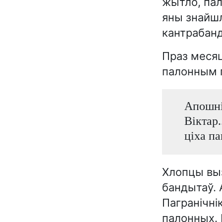
жытло, паля
яны знайшл
кантрабанд
Праз месяц
палонным п
Апошні
Віктар.
ціха па
Хлопцы выз
бандытаў. А
Пагранічні
палонных. 