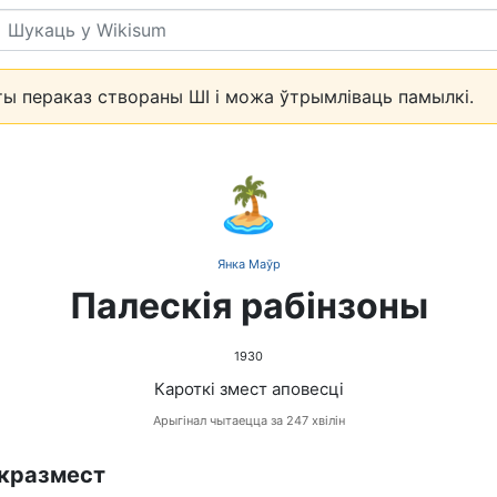
Пошук
ы пераказ створаны ШІ і можа ўтрымліваць памылкі.
🏝️
Янка Маўр
Палескія рабінзоны
1930
Кароткі змест аповесці
Арыгінал чытаецца за 247 хвілін
кразмест