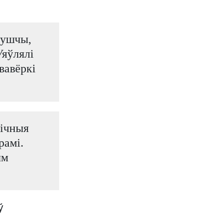
пушчы,
Уяўлялі
 вавёркі
пічныя
рамі.
ым
ў