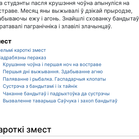
а студэнты пасля крушэння чоўна апынуліся на
страве. Месяц яны выжывалі ў дзікай прыродзе,
абываючы ежу і агонь. Знайшлі схованку бандытаў
ратавалі пагранічніка і злавілі злачынцаў.
ест
ельмі кароткі змест
адрабязны пераказ
Крушэнне чоўна і першая ноч на востраве
1
Першыя дні выжывання. Здабыванне агню
2
Паляванне і рыбалка. Гаспадарчыя клопаты
3
Сустрэча з бандытамі і іх тайнік
4
Чаканне бандытаў і падрыхтоўка да сустрэчы
5
Вызваленне таварыша Саўчука і захоп бандытаў
6
ароткі змест