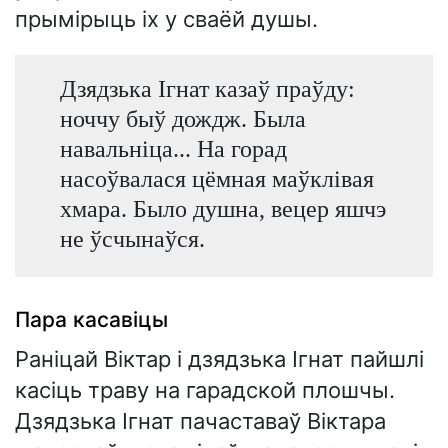
прымірыць іх у сваёй душы.
Дзядзька Ігнат казаў праўду:
ноччу быў дождж. Была
навальніца... На горад
насоўвалася цёмная маўклівая
хмара. Было душна, вецер яшчэ
не ўсчынаўся.
Пара касавіцы
Раніцай Віктар і дзядзька Ігнат пайшлі
касіць траву на гарадской плошчы.
Дзядзька Ігнат пачаставаў Віктара