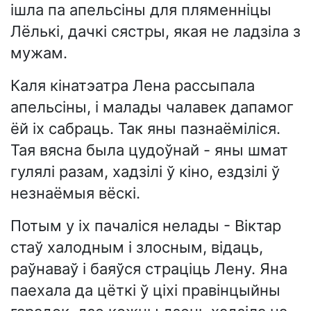
ішла па апельсіны для пляменніцы
Лёлькі, дачкі сястры, якая не ладзіла з
мужам.
Каля кінатэатра Лена рассыпала
апельсіны, і малады чалавек дапамог
ёй іх сабраць. Так яны пазнаёміліся.
Тая вясна была цудоўнай - яны шмат
гулялі разам, хадзілі ў кіно, ездзілі ў
незнаёмыя вёскі.
Потым у іх пачаліся нелады - Віктар
стаў халодным і злосным, відаць,
раўнаваў і баяўся страціць Лену. Яна
паехала да цёткі ў ціхі правінцыйны