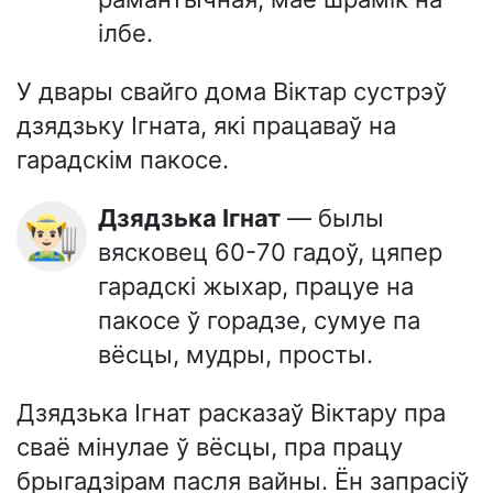
ілбе.
У двары свайго дома Віктар сустрэў
дзядзьку Ігната, які працаваў на
гарадскім пакосе.
Дзядзька Ігнат
— былы
👨🏻‍🌾
вясковец 60-70 гадоў, цяпер
гарадскі жыхар, працуе на
пакосе ў горадзе, сумуе па
вёсцы, мудры, просты.
Дзядзька Ігнат расказаў Віктару пра
сваё мінулае ў вёсцы, пра працу
брыгадзірам пасля вайны. Ён запрасіў