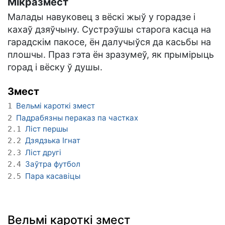
Мікразмест
Малады навуковец з вёскі жыў у горадзе і
кахаў дзяўчыну. Сустрэўшы старога касца на
гарадскім пакосе, ён далучыўся да касьбы на
плошчы. Праз гэта ён зразумеў, як прымірыць
горад і вёску ў душы.
Змест
Вельмі кароткі змест
1
Падрабязны пераказ па частках
2
Ліст першы
2.1
Дзядзька Ігнат
2.2
Ліст другі
2.3
Заўтра футбол
2.4
Пара касавіцы
2.5
Вельмі кароткі змест