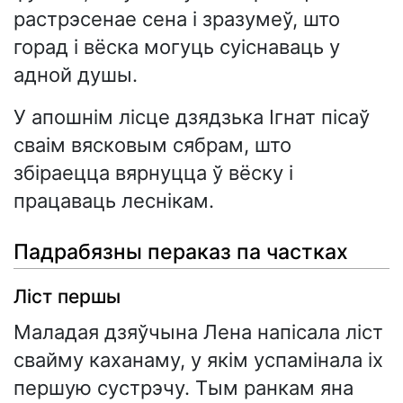
растрэсенае сена і зразумеў, што
горад і вёска могуць суіснаваць у
адной душы.
У апошнім лісце дзядзька Ігнат пісаў
сваім вясковым сябрам, што
збіраецца вярнуцца ў вёску і
працаваць леснікам.
Падрабязны пераказ па частках
Ліст першы
Маладая дзяўчына Лена напісала ліст
свайму каханаму, у якім успамінала іх
першую сустрэчу. Тым ранкам яна