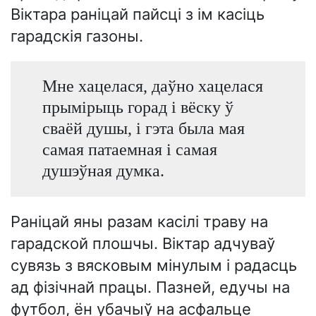
Віктара раніцай пайсці з ім касіць
гарадскія газоны.
Мне хацелася, даўно хацелася
прымірыць горад і вёску ў
сваёй душы, і гэта была мая
самая патаемная і самая
душэўная думка.
Раніцай яны разам касілі траву на
гарадской плошчы. Віктар адчуваў
сувязь з вясковым мінулым і радасць
ад фізічнай працы. Пазней, едучы на
футбол, ён убачыў на асфальце