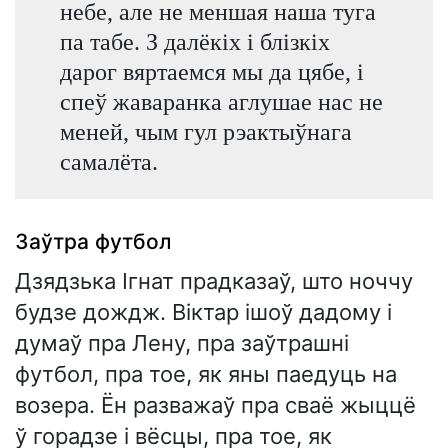
небе, але не меншая наша туга
па табе. З далёкіх і блізкіх
дарог вяртаемся мы да цябе, і
спеў жаваранка аглушае нас не
меней, чым гул рэактыўнага
самалёта.
Заўтра футбол
Дзядзька Ігнат прадказаў, што ноччу
будзе дождж. Віктар ішоў дадому і
думаў пра Лену, пра заўтрашні
футбол, пра тое, як яны паедуць на
возера. Ён разважаў пра сваё жыццё
ў горадзе і вёсцы, пра тое, як