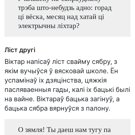
трэба што-небудзь адно: горад
ці вёска, месяц над хатай ці
электрычны ліхтар?
Ліст другі
Віктар напісаў ліст свайму сябру, з
якім вучыўся ў вясковай школе. Ён
успамінаў іх дзяцінства, цяжкія
пасляваенныя гады, калі іх бацькі былі
на вайне. Віктараў бацька загінуў, а
бацька сябра вярнуўся з палону.
О зямля! Ты даеш нам тугу па