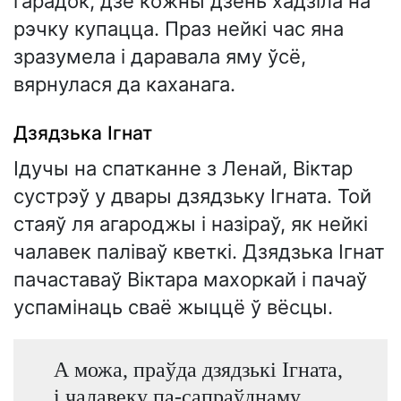
гарадок, дзе кожны дзень хадзіла на
рэчку купацца. Праз нейкі час яна
зразумела і даравала яму ўсё,
вярнулася да каханага.
Дзядзька Ігнат
Ідучы на спатканне з Ленай, Віктар
сустрэў у двары дзядзьку Ігната. Той
стаяў ля агароджы і назіраў, як нейкі
чалавек паліваў кветкі. Дзядзька Ігнат
пачаставаў Віктара махоркай і пачаў
успамінаць сваё жыццё ў вёсцы.
А можа, праўда дзядзькі Ігната,
і чалавеку па-сапраўднаму