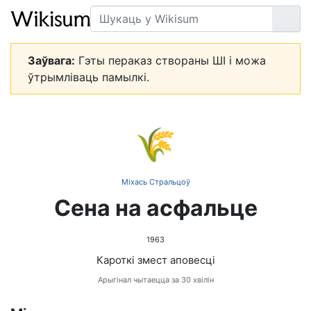
Пошук
Арт
Заўвага:
Гэты пераказ створаны ШІ і можа
ўтрымліваць памылкі.
🌾
Міхась Стральцоў
Сена на асфальце
1963
Кароткі змест аповесці
Арыгінал чытаецца за 30 хвілін