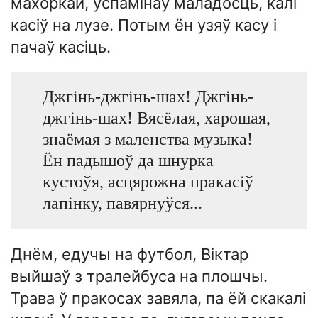
махоркай, успамінаў маладосць, калі
касіў на лузе. Потым ён узяў касу і
пачаў касіць.
Джгінь-джгінь-шах! Джгінь-
джгінь-шах! Вясёлая, харошая,
знаёмая з маленства музыка!
Ён падышоў да шнурка
кустоўя, асцярожна пракасіў
лапінку, павярнуўся...
Днём, едучы на футбол, Віктар
выйшаў з тралейбуса на плошчы.
Трава ў пракосах завяла, па ёй скакалі