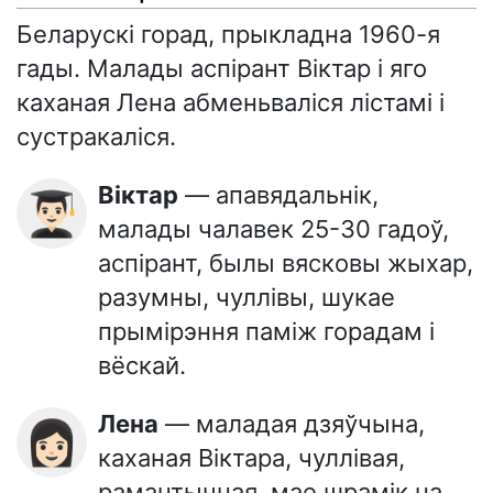
Беларускі горад, прыкладна 1960-я
гады. Малады аспірант Віктар і яго
каханая Лена абменьваліся лістамі і
сустракаліся.
Віктар
— апавядальнік,
👨🏻‍🎓
малады чалавек 25-30 гадоў,
аспірант, былы вясковы жыхар,
разумны, чуллівы, шукае
прымірэння паміж горадам і
вёскай.
Лена
— маладая дзяўчына,
👩🏻
каханая Віктара, чуллівая,
рамантычная, мае шрамік на