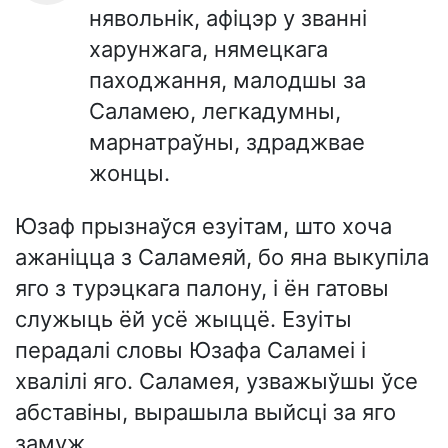
нявольнік, афіцэр у званні
харунжага, нямецкага
паходжання, малодшы за
Саламею, легкадумны,
марнатраўны, здраджвае
жонцы.
Юзаф прызнаўся езуітам, што хоча
ажаніцца з Саламеяй, бо яна выкупіла
яго з турэцкага палону, і ён гатовы
служыць ёй усё жыццё. Езуіты
перадалі словы Юзафа Саламеі і
хвалілі яго. Саламея, узважыўшы ўсе
абставіны, вырашыла выйсці за яго
замуж.