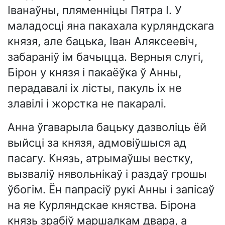
Іванаўны, пляменніцы Пятра I. У
маладосці яна пакахала курляндскага
князя, але бацька, Іван Аляксеевіч,
забараніў ім бачыцца. Верныя слугі,
Бірон у князя і пакаёўка ў Анны,
перадавалі іх лісты, пакуль іх не
злавілі і жорстка не пакаралі.
Анна ўгаварыла бацьку дазволіць ёй
выйсці за князя, адмовіўшыся ад
пасагу. Князь, атрымаўшы вестку,
вызваліў нявольнікаў і раздаў грошы
ўбогім. Ён папрасіў рукі Анны і запісаў
на яе Курляндскае княства. Бірона
князь зрабіў маршалкам двара, а