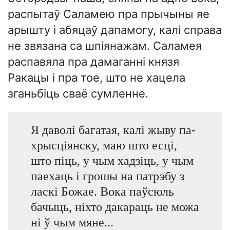
распытаў Саламею пра прычыны яе
арышту і абяцаў дапамогу, калі справа
не звязана са шпіянажам. Саламея
распавяла пра дамаганні князя
Ракацы і пра тое, што не хацела
зганьбіць сваё сумленне.
Я даволі багатая, калі жыву па-
хрысціянску, маю што есці,
што піць, у чым хадзіць, у чым
паехаць і грошы на патрэбу з
ласкі Божае. Вока паўсюль
бачыць, ніхто дакараць не можа
ні ў чым мяне...