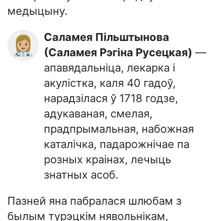
медыцыну.
Саламея Пільштынова
👩🏼‍⚕️
(Саламея Рэгіна Русецкая)
—
апавядальніца, лекарка і
акулістка, каля 40 гадоў,
нарадзілася ў 1718 годзе,
адукаваная, смелая,
прадпрымальная, набожная
каталічка, падарожнічае па
розных краінах, лечыць
знатных асоб.
Пазней яна пабралася шлюбам з
былым турэцкім нявольнікам,