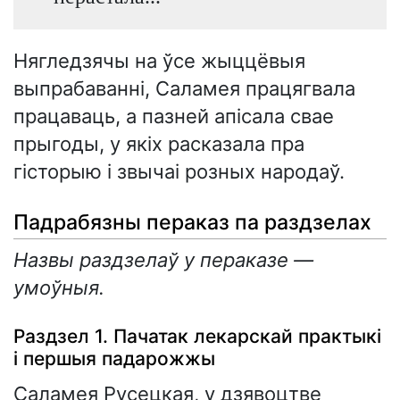
Нягледзячы на ўсе жыццёвыя
выпрабаванні, Саламея працягвала
працаваць, а пазней апісала свае
прыгоды, у якіх расказала пра
гісторыю і звычаі розных народаў.
Падрабязны пераказ па раздзелах
Назвы раздзелаў у пераказе —
умоўныя.
Раздзел 1. Пачатак лекарскай практыкі
і першыя падарожжы
Саламея Русецкая, у дзявоцтве