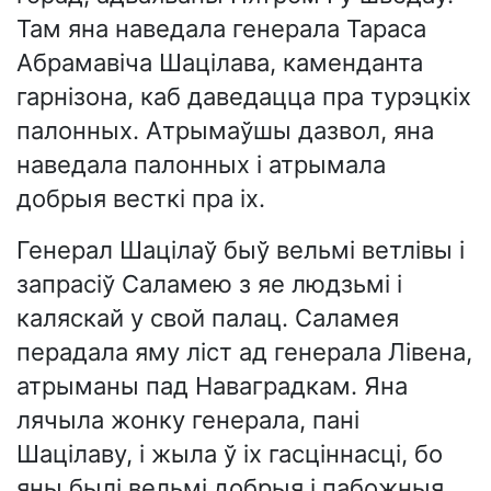
Там яна наведала генерала Тараса
Абрамавіча Шацілава, каменданта
гарнізона, каб даведацца пра турэцкіх
палонных. Атрымаўшы дазвол, яна
наведала палонных і атрымала
добрыя весткі пра іх.
Генерал Шацілаў быў вельмі ветлівы і
запрасіў Саламею з яе людзьмі і
каляскай у свой палац. Саламея
перадала яму ліст ад генерала Лівена,
атрыманы пад Наваградкам. Яна
лячыла жонку генерала, пані
Шацілаву, і жыла ў іх гасціннасці, бо
яны былі вельмі добрыя і пабожныя