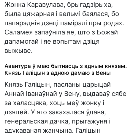
Жонка Каравулава, брыгадзірыха,
была цяжарная і вельмі баялася, бо
папярэднія дзеці паміралі пры родах.
Саламея запэўніла яе, што з Божай
дапамогай і яе вопытам дзіця
выжыве.
Авантура ў маю бытнасць з адным князем.
Князь Галіцын з адною дамаю з Вены
Князь Галіцын, пасланы царыцай
Аннай Іванаўнай у Вену, выдаваў сябе
за халасцяка, хоць меў жонку і
дзяцей. У яго закахалася ўдава,
генеральская дачка, прыгажуня і
адукаваная жанчына. Галіцын