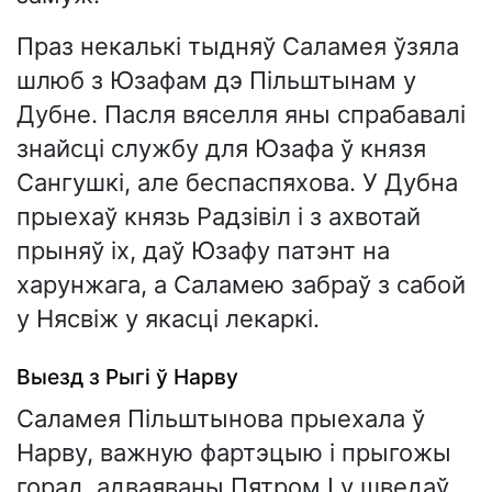
Праз некалькі тыдняў Саламея ўзяла
шлюб з Юзафам дэ Пільштынам у
Дубне. Пасля вяселля яны спрабавалі
знайсці службу для Юзафа ў князя
Сангушкі, але беспаспяхова. У Дубна
прыехаў князь Радзівіл і з ахвотай
прыняў іх, даў Юзафу патэнт на
харунжага, а Саламею забраў з сабой
у Нясвіж у якасці лекаркі.
Выезд з Рыгі ў Нарву
Саламея Пільштынова прыехала ў
Нарву, важную фартэцыю і прыгожы
горад, адваяваны Пятром I у шведаў.