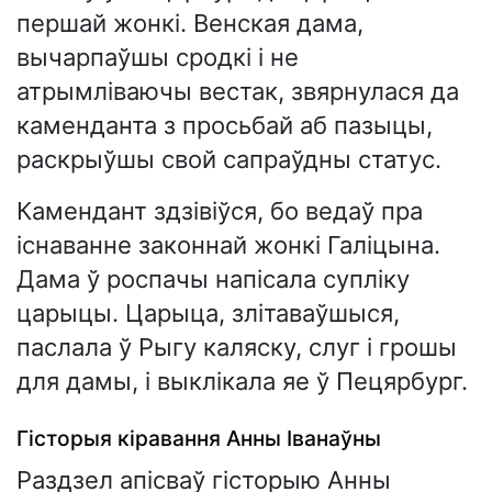
першай жонкі. Венская дама,
вычарпаўшы сродкі і не
атрымліваючы вестак, звярнулася да
каменданта з просьбай аб пазыцы,
раскрыўшы свой сапраўдны статус.
Камендант здзівіўся, бо ведаў пра
існаванне законнай жонкі Галіцына.
Дама ў роспачы напісала супліку
царыцы. Царыца, злітаваўшыся,
паслала ў Рыгу каляску, слуг і грошы
для дамы, і выклікала яе ў Пецярбург.
Гісторыя кіравання Анны Іванаўны
Раздзел апісваў гісторыю Анны