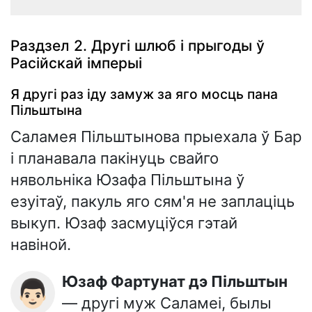
Раздзел 2. Другі шлюб і прыгоды ў
Расійскай імперыі
Я другі раз іду замуж за яго мосць пана
Пільштына
Саламея Пільштынова прыехала ў Бар
і планавала пакінуць свайго
нявольніка Юзафа Пільштына ў
езуітаў, пакуль яго сям'я не заплаціць
выкуп. Юзаф засмуціўся гэтай
навіной.
Юзаф Фартунат дэ Пільштын
👨🏻
— другі муж Саламеі, былы