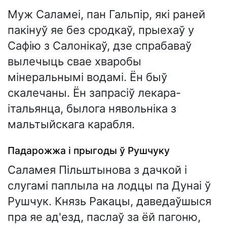
Муж Саламеі, пан Гальпір, які раней
пакінуў яе без сродкаў, прыехаў у
Сафію з Салонікаў, дзе спрабаваў
вылечыць свае хваробы
мінеральнымі водамі. Ён быў
скалечаны. Ён запрасіў лекара-
італьянца, былога нявольніка з
мальтыйскага карабля.
Падарожжа і прыгоды ў Рушчуку
Саламея Пільштынова з дачкой і
слугамі паплыла на лодцы па Дунаі ў
Рушчук. Князь Ракацы, даведаўшыся
пра яе ад'езд, паслаў за ёй пагоню,