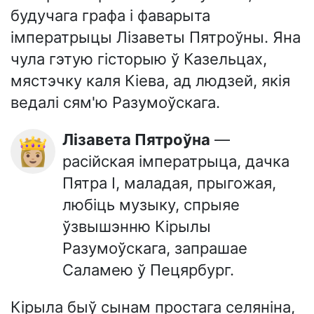
будучага графа і фаварыта
імператрыцы Лізаветы Пятроўны. Яна
чула гэтую гісторыю ў Казельцах,
мястэчку каля Кіева, ад людзей, якія
ведалі сям'ю Разумоўскага.
Лізавета Пятроўна
—
👸🏼
расійская імператрыца, дачка
Пятра I, маладая, прыгожая,
любіць музыку, спрыяе
ўзвышэнню Кірылы
Разумоўскага, запрашае
Саламею ў Пецярбург.
Кірыла быў сынам простага селяніна,