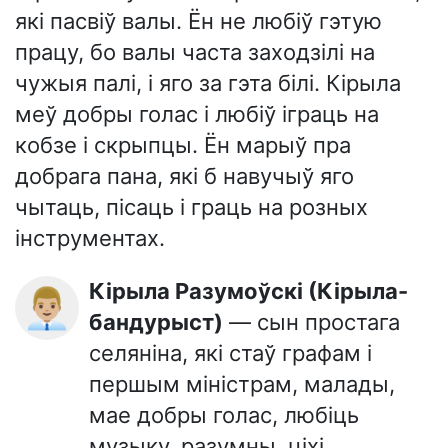
які пасвіў валы. Ён не любіў гэтую
працу, бо валы часта заходзілі на
чужыя палі, і яго за гэта білі. Кірыла
меў добры голас і любіў іграць на
кобзе і скрыпцы. Ён марыў пра
добрага пана, які б навучыў яго
чытаць, пісаць і граць на розных
інструментах.
Кірыла Разумоўскі (Кірыла-
👨🏼‍💼
бандурыст)
— сын простага
селяніна, які стаў графам і
першым міністрам, малады,
мае добры голас, любіць
музыку, разумны, ціхі,