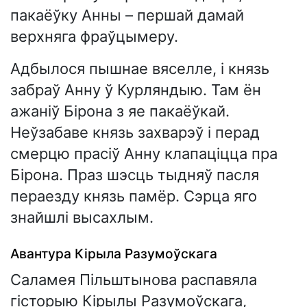
пакаёўку Анны – першай дамай
верхняга фраўцымеру.
Адбылося пышнае вяселле, і князь
забраў Анну ў Курляндыю. Там ён
ажаніў Бірона з яе пакаёўкай.
Неўзабаве князь захварэў і перад
смерцю прасіў Анну клапаціцца пра
Бірона. Праз шэсць тыдняў пасля
пераезду князь памёр. Сэрца яго
знайшлі высахлым.
Авантура Кірыла Разумоўскага
Саламея Пільштынова распавяла
гісторыю Кірылы Разумоўскага,