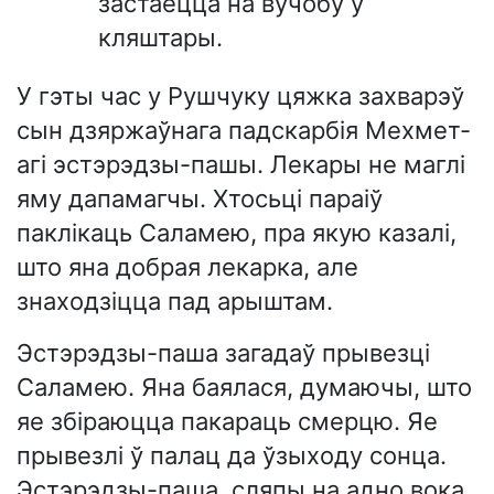
застаецца на вучобу ў
кляштары.
У гэты час у Рушчуку цяжка захварэў
сын дзяржаўнага падскарбія Мехмет-
агі эстэрэдзы-пашы. Лекары не маглі
яму дапамагчы. Хтосьці параіў
паклікаць Саламею, пра якую казалі,
што яна добрая лекарка, але
знаходзіцца пад арыштам.
Эстэрэдзы-паша загадаў прывезці
Саламею. Яна баялася, думаючы, што
яе збіраюцца пакараць смерцю. Яе
прывезлі ў палац да ўзыходу сонца.
Эстэрэдзы-паша, сляпы на адно вока,