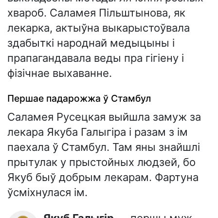
хвароб. Саламея Пільштынова, як
лекарка, актыўна выкарыстоўвала
здабыткі народнай медыцыны і
прапагандавала веды пра гігіену і
фізічнае выхаванне.
Першае падарожжа ў Стамбул
Саламея Русецкая выйшла замуж за
лекара Якуба Галыгіра і разам з ім
паехала ў Стамбул. Там яны знайшлі
прытулак у прыстойных людзей, бо
Якуб быў добрым лекарам. Фартуна
ўсміхнулася ім.