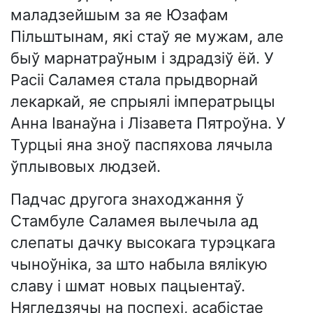
маладзейшым за яе Юзафам
Пільштынам, які стаў яе мужам, але
быў марнатраўным і здрадзіў ёй. У
Расіі Саламея стала прыдворнай
лекаркай, яе спрыялі імператрыцы
Анна Іванаўна і Лізавета Пятроўна. У
Турцыі яна зноў паспяхова лячыла
ўплывовых людзей.
Падчас другога знаходжання ў
Стамбуле Саламея вылечыла ад
слепаты дачку высокага турэцкага
чыноўніка, за што набыла вялікую
славу і шмат новых пацыентаў.
Нягледзячы на поспехі, асабістае