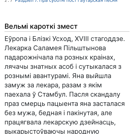
Раздзел 7. Пра суботні пост і аўтарская песня
2.7
Вельмі кароткі змест
Еўропа і Блізкі Усход, XVIII стагоддзе.
Лекарка Саламея Пільштынова
падарожнічала па розных краінах,
лячачы знатных асоб і сутыкалася з
рознымі авантурамі. Яна выйшла
замуж за лекара, разам з якім
паехала ў Стамбул. Пасля скандалу
праз смерць пацыента яна засталася
без мужа, бедная і пакінутая, але
працягвала лекарскую дзейнасць,
выкарыстоўваючы народную