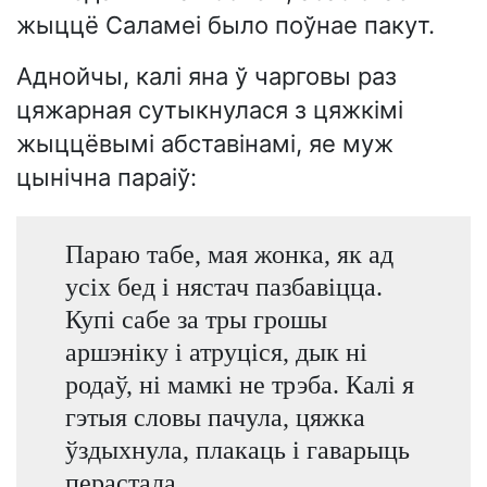
жыццё Саламеі было поўнае пакут.
Аднойчы, калі яна ў чарговы раз
цяжарная сутыкнулася з цяжкімі
жыццёвымі абставінамі, яе муж
цынічна параіў:
Параю табе, мая жонка, як ад
усіх бед і нястач пазбавіцца.
Купі сабе за тры грошы
аршэніку і атруціся, дык ні
родаў, ні мамкі не трэба. Калі я
гэтыя словы пачула, цяжка
ўздыхнула, плакаць і гаварыць
перастала...