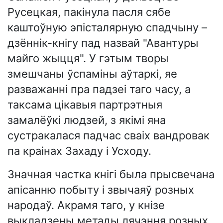
Русецкая, пакінула пасля сябе
каштоўную эпісталярную спадчыну –
дзённік-кнігу пад назвай "Авантуры
майго жыцця". У гэтым творы
змешчаны ўспаміны аўтаркі, яе
разважанні пра падзеі таго часу, а
таксама цікавыя партрэтныя
замалёўкі людзей, з якімі яна
сустракалася падчас сваіх вандровак
па краінах Захаду і Усходу.
Значная частка кнігі была прысвечана
апісанню побыту і звычаяў розных
народаў. Акрамя таго, у кнізе
выкладзены метады лячэння розных