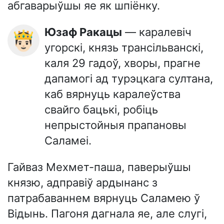
абгаварыўшы яе як шпіёнку.
Юзаф Ракацы
— каралевіч
🤴🏻
угорскі, князь трансільванскі,
каля 29 гадоў, хворы, прагне
дапамогі ад турэцкага султана,
каб вярнуць каралеўства
свайго бацькі, робіць
непрыстойныя прапановы
Саламеі.
Гайваз Мехмет-паша, паверыўшы
князю, адправіў ардынанс з
патрабаваннем вярнуць Саламею ў
Відынь. Пагоня дагнала яе, але слугі,