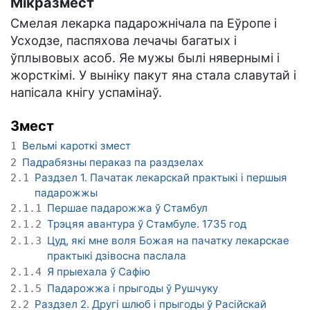
Мікразмест
Смелая лекарка падарожнічала па Еўропе і
Усходзе, паспяхова лечачы багатых і
ўплывовых асоб. Яе мужы былі нявернымі і
жорсткімі. У выніку пакут яна стала славутай і
напісала кнігу успамінаў.
Змест
Вельмі кароткі змест
1
Падрабязны пераказ па раздзелах
2
Раздзел 1. Пачатак лекарскай практыкі і першыя
2.1
падарожжы
Першае падарожжа ў Стамбул
2.1.1
Трэцяя авантура ў Стамбуле. 1735 год
2.1.2
Цуд, які мне воля Божая на пачатку лекарскае
2.1.3
практыкі дзівосна паслала
Я прыехала ў Сафію
2.1.4
Падарожжа і прыгоды ў Рушчуку
2.1.5
Раздзел 2. Другі шлюб і прыгоды ў Расійскай
2.2