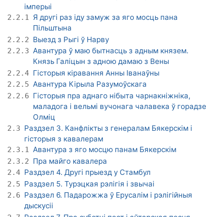
імперыі
Я другі раз іду замуж за яго мосць пана
2.2.1
Пільштына
Выезд з Рыгі ў Нарву
2.2.2
Авантура ў маю бытнасць з адным князем.
2.2.3
Князь Галіцын з адною дамаю з Вены
Гісторыя кіравання Анны Іванаўны
2.2.4
Авантура Кірыла Разумоўскага
2.2.5
Гісторыя пра аднаго нібыта чарнакніжніка,
2.2.6
маладога і вельмі вучонага чалавека ў горадзе
Олміц
Раздзел 3. Канфлікты з генералам Бякерскім і
2.3
гісторыя з кавалерам
Авантура з яго мосцю панам Бякерскім
2.3.1
Пра майго кавалера
2.3.2
Раздзел 4. Другі прыезд у Стамбул
2.4
Раздзел 5. Турэцкая рэлігія і звычаі
2.5
Раздзел 6. Падарожжа ў Ерусалім і рэлігійныя
2.6
дыскусіі