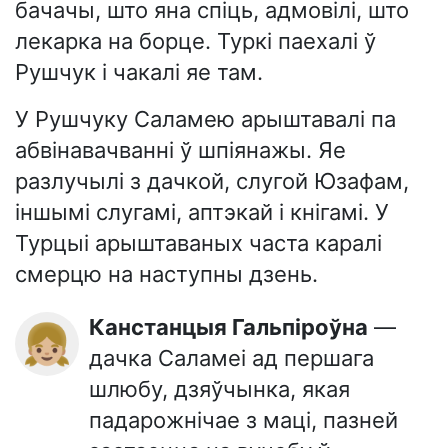
бачачы, што яна спіць, адмовілі, што
лекарка на борце. Туркі паехалі ў
Рушчук і чакалі яе там.
У Рушчуку Саламею арыштавалі па
абвінавачванні ў шпіянажы. Яе
разлучылі з дачкой, слугой Юзафам,
іншымі слугамі, аптэкай і кнігамі. У
Турцыі арыштаваных часта каралі
смерцю на наступны дзень.
Канстанцыя Гальпіроўна
—
👧🏼
дачка Саламеі ад першага
шлюбу, дзяўчынка, якая
падарожнічае з маці, пазней