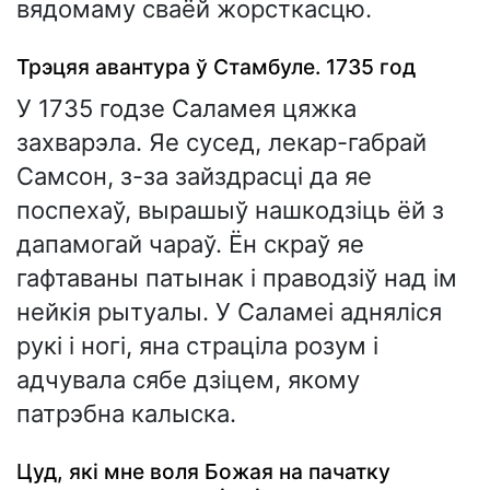
вядомаму сваёй жорсткасцю.
Трэцяя авантура ў Стамбуле. 1735 год
У 1735 годзе Саламея цяжка
захварэла. Яе сусед, лекар-габрай
Самсон, з-за зайздрасці да яе
поспехаў, вырашыў нашкодзіць ёй з
дапамогай чараў. Ён скраў яе
гафтаваны патынак і праводзіў над ім
нейкія рытуалы. У Саламеі адняліся
рукі і ногі, яна страціла розум і
адчувала сябе дзіцем, якому
патрэбна калыска.
Цуд, які мне воля Божая на пачатку