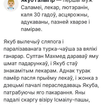
Якуб Галыгір
— першы муж
👨🏼‍⚕️
Саламеі, лекар, лютэранін,
каля 30 гадоў, асцярожны,
адукаваны, пазней хварэе і
памірае.
Якуб вылечыў сляпога і
паралізаванага турка-чаўша за вялікі
ганарар. Султан Махмед дараваў яму
шмат падарункаў, і Якуб стаў
знакамітым лекарам. Аднак турак
памёр пасля прыёму лекаў, і жонка з
дзецьмі пачалі пераследаваць Якуба,
патрабуючы яго пакарання. Яны
падалі скаргу візіру Ісмаілу-пашы,