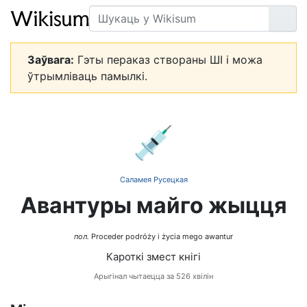
Пошук
Арт
Заўвага:
Гэты пераказ створаны ШІ і можа
ўтрымліваць памылкі.
💉
Саламея Русецкая
Авантуры майго жыцця
пол.
Proceder podróży i życia mego awantur
Кароткі змест кнігі
Арыгінал чытаецца за 526 хвілін