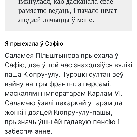
імкнулася, каб дасканала сваё
рамяство ведаць, і пачало шмат
людзей лячыцца ў мяне.
Я прыехала ў Сафію
Саламея Пільштынова прыехала ў
Сафію, дзе ў той час знаходзіўся вялікі
паша Кюпру-улу. Турэцкі султан вёў
вайну на тры франты: з персамі,
маскалямі і імператарам Карлам VI.
Саламею ўзялі лекаркай у гарэм да
жонкі і дзяцей Кюпру-улу-пашы,
прызначыўшы ёй гадавую пенсію і
забеспячэнне.