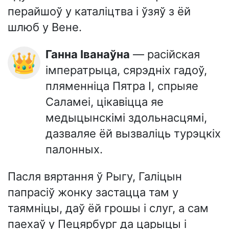
перайшоў у каталіцтва і ўзяў з ёй
шлюб у Вене.
Ганна Іванаўна
— расійская
👑
імператрыца, сярэдніх гадоў,
пляменніца Пятра I, спрыяе
Саламеі, цікавіцца яе
медыцынскімі здольнасцямі,
дазваляе ёй вызваліць турэцкіх
палонных.
Пасля вяртання ў Рыгу, Галіцын
папрасіў жонку застацца там у
таямніцы, даў ёй грошы і слуг, а сам
паехаў у Пецярбург да царыцы і