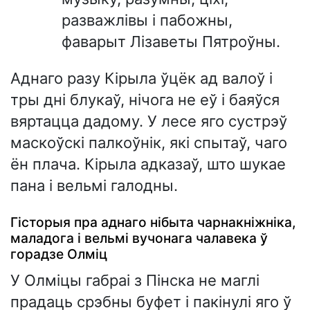
разважлівы і пабожны,
фаварыт Лізаветы Пятроўны.
Аднаго разу Кірыла ўцёк ад валоў і
тры дні блукаў, нічога не еў і баяўся
вяртацца дадому. У лесе яго сустрэў
маскоўскі палкоўнік, які спытаў, чаго
ён плача. Кірыла адказаў, што шукае
пана і вельмі галодны.
Гісторыя пра аднаго нібыта чарнакніжніка,
маладога і вельмі вучонага чалавека ў
горадзе Олміц
У Олміцы габраі з Пінска не маглі
прадаць срэбны буфет і пакінулі яго ў