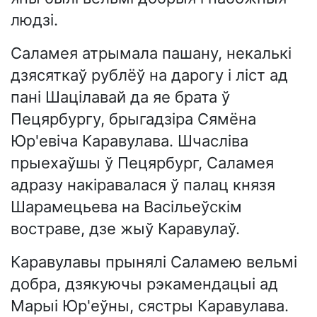
людзі.
Саламея атрымала пашану, некалькі
дзясяткаў рублёў на дарогу і ліст ад
пані Шацілавай да яе брата ў
Пецярбургу, брыгадзіра Сямёна
Юр'евіча Каравулава. Шчасліва
прыехаўшы ў Пецярбург, Саламея
адразу накіравалася ў палац князя
Шарамецьева на Васільеўскім
востраве, дзе жыў Каравулаў.
Каравулавы прынялі Саламею вельмі
добра, дзякуючы рэкамендацыі ад
Марыі Юр'еўны, сястры Каравулава.