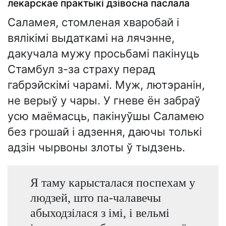
лекарскае практыкі дзівосна паслала
Саламея, стомленая хваробай і
вялікімі выдаткамі на лячэнне,
дакучала мужу просьбамі пакінуць
Стамбул з-за страху перад
габрэйскімі чарамі. Муж, лютэранін,
не верыў у чары. У гневе ён забраў
усю маёмасць, пакінуўшы Саламею
без грошай і адзення, даючы толькі
адзін чырвоны злоты ў тыдзень.
Я таму карысталася поспехам у
людзей, што па-чалавечы
абыходзілася з імі, і вельмі