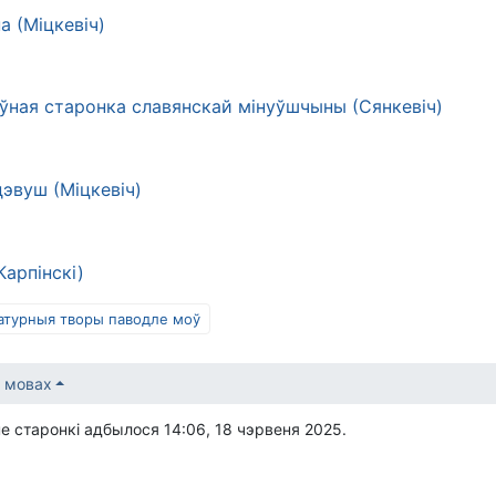
а (Міцкевіч)
ўная старонка славянскай мінуўшчыны (Сянкевіч)
эвуш (Міцкевіч)
арпінскі)
атурныя творы паводле моў
 мовах
 старонкі адбылося 14:06, 18 чэрвеня 2025.