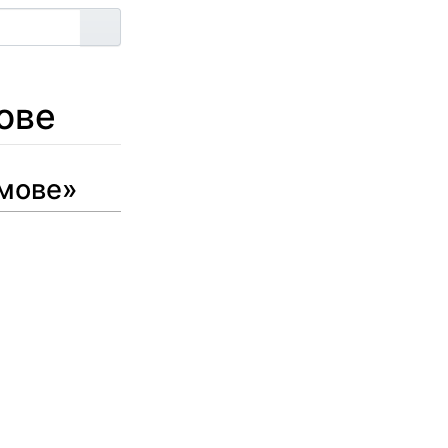
Артыкул
ове
 мове»