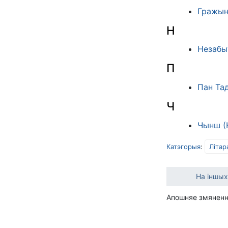
Гражын
Н
Незабы
П
Пан Тад
Ч
Чынш (К
Катэгорыя
:
Літар
На іншых
Апошняе змяненне