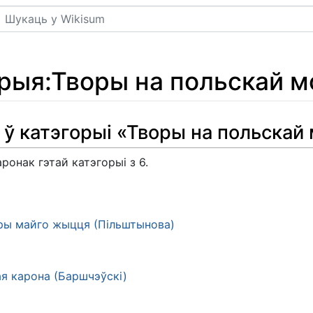
Пошук
орыя
:
Творы на польскай м
 ў катэгорыі «Творы на польскай
ронак гэтай катэгорыі з 6.
ры майго жыцця (Пільштынова)
я карона (Баршчэўскі)