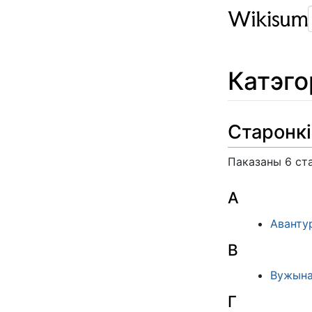
Катэг
Старонкі
Паказаны 6 ста
А
Аванту
В
Вужына
Г