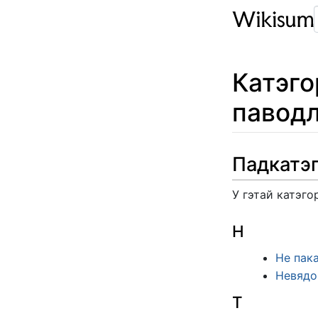
Катэг
павод
Падкатэ
У гэтай катэго
Н
Не пак
Невядо
Т