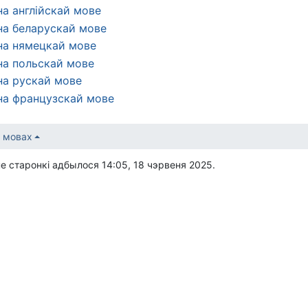
на англійскай мове
на беларускай мове
на нямецкай мове
на польскай мове
на рускай мове
на французскай мове
 мовах
 старонкі адбылося 14:05, 18 чэрвеня 2025.