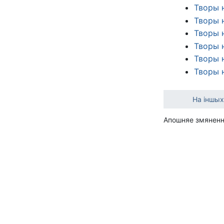
Творы 
Творы 
Творы 
Творы 
Творы 
Творы 
На іншых
Апошняе змяненне