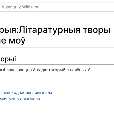
Пошук
орыя
:
Літаратурныя творы
ле моў
горыі
рыі паказваецца 8 падкатэгорый з наяўных 8.
азаны код мовы арыгінала
мая мова арыгінала