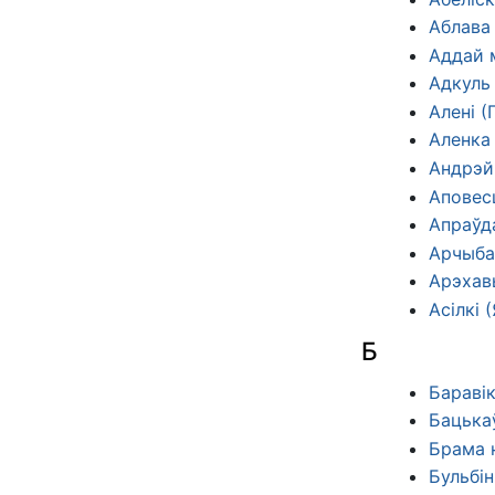
Аблава
Аддай м
Адкуль 
Алені (
Аленка 
Андрэй 
Аповес
Апраўд
Арчыба
Арэхав
Асілкі 
Б
Баравік
Бацькаў
Брама н
Бульбі