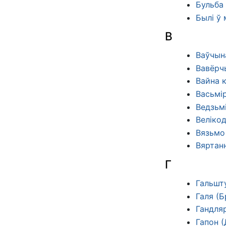
Бульба
Былі ў 
В
Ваўчын
Вавёрчы
Вайна к
Васьмір
Ведзьмі
Велікод
Вязьмо 
Вяртан
Г
Гальшту
Галя (
Гандляр
Гапон (