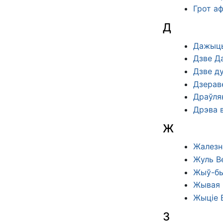
Грот аф
Д
Дажыць
Дзве Д
Дзве д
Дзерав
Драўля
Дрэва в
Ж
Жалезн
Жуль В
Жыў-бы
Жывая 
Жыціе 
З