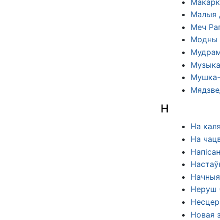
Макарк
Малыя 
Меч Ра
Модны 
Мудрам
Музыка
Мушка-
Мядзвед
Н
На кал
На чац
Напіса
Настаў
Начныя
Неруш 
Несцер
Новая 