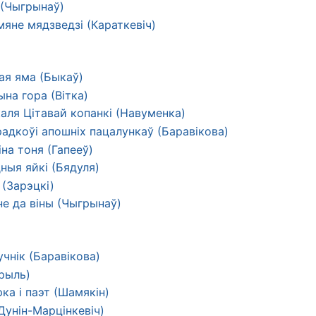
 (Чыгрынаў)
мяне мядзведзі (Караткевіч)
ая яма (Быкаў)
на гора (Вітка)
аля Цітавай копанкі (Навуменка)
адкоўі апошніх пацалункаў (Баравікова)
на тоня (Гапееў)
ныя яйкі (Бядуля)
(Зарэцкі)
не да віны (Чыгрынаў)
чнік (Баравікова)
Брыль)
ка і паэт (Шамякін)
Дунін-Марцінкевіч)