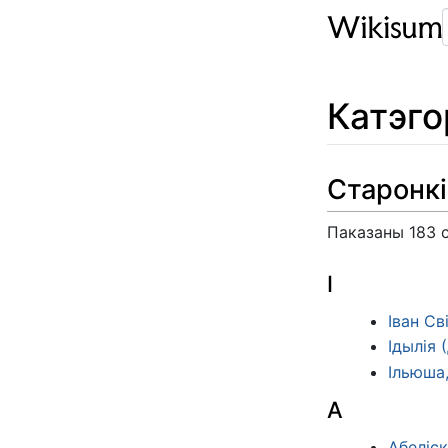
Катэг
Старонкі
Паказаны 183 с
І
Іван Св
Ідылія 
Ільюша,
А
Абеліск