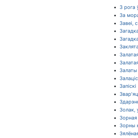
З рога 
За мора
Завеі, 
Загадк
Загадк
Заклята
Залатая
Залатая
Залаты 
Залаціс
Запіск
Звар'я
Здарэн
Золак,
Зорная
Зорны 
Зялёна