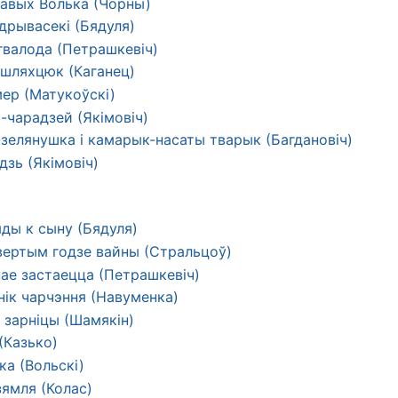
авых Волька (Чорны)
дрывасекі (Бядуля)
гвалода (Петрашкевіч)
шляхцюк (Каганец)
ер (Матукоўскі)
-чарадзей (Якімовіч)
зелянушка і камарык-насаты тварык (Багдановіч)
зь (Якімовіч)
яды к сыну (Бядуля)
вертым годзе вайны (Стральцоў)
нае застаецца (Петрашкевіч)
нік чарчэння (Навуменка)
 зарніцы (Шамякін)
(Казько)
ка (Вольскі)
зямля (Колас)