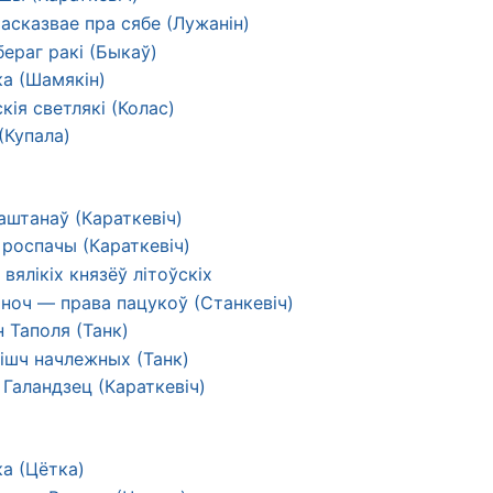
асказвае пра сябе (Лужанін)
ераг ракі (Быкаў)
ка (Шамякін)
кія светлякі (Колас)
(Купала)
аштанаў (Караткевіч)
 роспачы (Караткевіч)
 вялікіх князёў літоўскіх
 ноч — права пацукоў (Станкевіч)
 Таполя (Танк)
нішч начлежных (Танк)
Галандзец (Караткевіч)
а (Цётка)