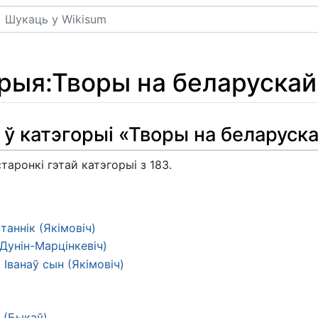
Пошук
орыя
:
Творы на беларускай
 ў катэгорыі «Творы на беларуск
таронкі гэтай катэгорыі з 183.
ітаннік (Якімовіч)
(Дунін-Марцінкевіч)
 Іванаў сын (Якімовіч)
 (Быкаў)