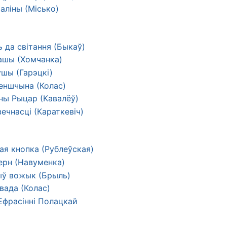
аліны (Місько)
 да світання (Быкаў)
ашы (Хомчанка)
ушы (Гарэцкі)
еншчына (Колас)
ны Рыцар (Кавалёў)
ечнасці (Караткевіч)
ая кнопка (Рублеўская)
ерн (Навуменка)
ў вожык (Брыль)
вада (Колас)
Ефрасінні Полацкай