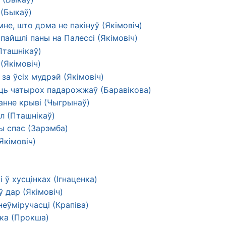
 (Быкаў)
не, што дома не пакінуў (Якімовіч)
пайшлі паны на Палессі (Якімовіч)
Пташнікаў)
(Якімовіч)
за ўсіх мудрэй (Якімовіч)
ць чатырох падарожжаў (Баравікова)
анне крыві (Чыгрынаў)
л (Пташнікаў)
ы спас (Зарэмба)
(Якімовіч)
і ў хусцінках (Ігнаценка)
 дар (Якімовіч)
еўміручасці (Крапіва)
нка (Прокша)