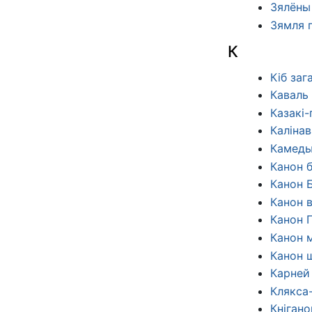
Зялёны 
Зямля п
К
Кіб за
Каваль 
Казакі-
Калінав
Камеды
Канон 
Канон 
Канон 
Канон 
Канон 
Канон 
Карней
Клякса-
Кнігано