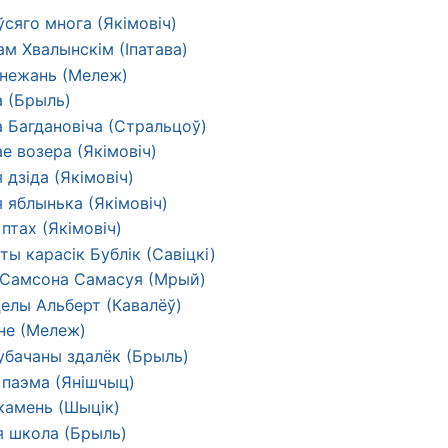
ўсяго многа (Якімовіч)
м Хвалынскім (Іпатава)
снежань (Мележ)
а (Брыль)
а Багдановіча (Стральцоў)
е возера (Якімовіч)
 дзіда (Якімовіч)
 яблынька (Якімовіч)
птах (Якімовіч)
ты карасік Бублік (Савіцкі)
і Самсона Самасуя (Мрый)
целы Альберт (Кавалёў)
не (Мележ)
 убачаны здалёк (Брыль)
 паэма (Янішчыц)
камень (Шыцік)
я школа (Брыль)