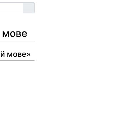
Артыкул
 мове
ай мове»