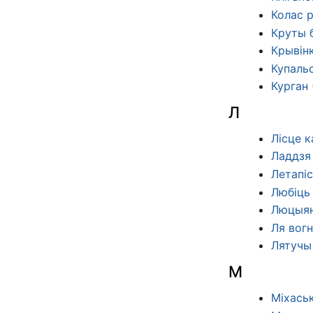
Колас р
Круты б
Крывін
Купальс
Курган 
Л
Лісце к
Ладдзя
Летапіс
Любіць
Люцыян
Ля вог
Лятучы 
М
Міхаськ