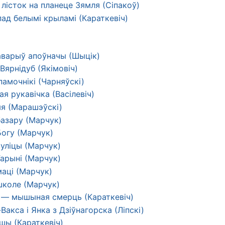
лісток на планеце Зямля (Сіпакоў)
ад белымі крыламі (Караткевіч)
гаварыў апоўначы (Шыцік)
Вярнідуб (Якімовіч)
памочнікі (Чарняўскі)
ая рукавічка (Васілевіч)
я (Марашэўскі)
базару (Марчук)
Богу (Марчук)
вуліцы (Марчук)
Гарыні (Марчук)
маці (Марчук)
школе (Марчук)
 — мышыная смерць (Караткевіч)
Вакса і Янка з Дзіўнагорска (Ліпскі)
шы (Караткевіч)