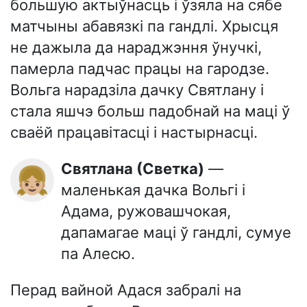
большую актыўнасць і ўзяла на сябе
матчыны абавязкі па гандлі. Хрысця
не дажыла да нараджэння ўнучкі,
памерла падчас працы на гародзе.
Вольга нарадзіла дачку Святлану і
стала яшчэ больш падобнай на маці ў
сваёй працавітасці і настырнасці.
Святлана (Светка)
—
👧🏼
маленькая дачка Вольгі і
Адама, ружовашчокая,
дапамагае маці ў гандлі, сумуе
па Алесю.
Перад вайной Адася забралі на