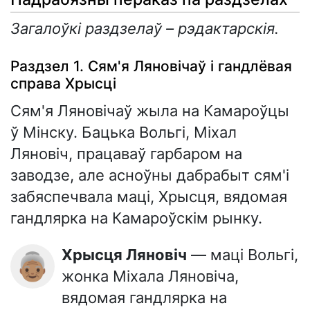
Загалоўкі раздзелаў – рэдактарскія.
Раздзел 1. Сям'я Ляновічаў і гандлёвая
справа Хрысці
Сям'я Ляновічаў жыла на Камароўцы
ў Мінску. Бацька Вольгі, Міхал
Ляновіч, працаваў гарбаром на
заводзе, але асноўны дабрабыт сям'і
забяспечвала маці, Хрысця, вядомая
гандлярка на Камароўскім рынку.
Хрысця Ляновіч
— маці Вольгі,
👵🏽
жонка Міхала Ляновіча,
вядомая гандлярка на