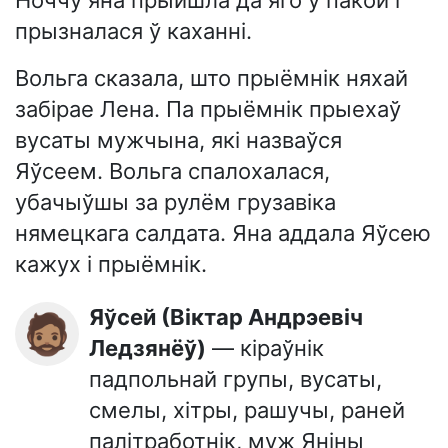
прызналася ў каханні.
Вольга сказала, што прыёмнік няхай
забірае Лена. Па прыёмнік прыехаў
вусаты мужчына, які назваўся
Яўсеем. Вольга спалохалася,
убачыўшы за рулём грузавіка
нямецкага салдата. Яна аддала Яўсею
кажух і прыёмнік.
Яўсей (Віктар Андрэевіч
🧔🏽
Ледзянёў)
— кіраўнік
падпольнай групы, вусаты,
смелы, хітры, рашучы, раней
палітработнік, муж Яніны