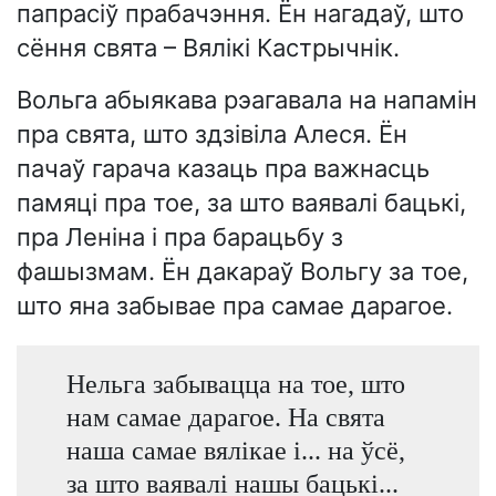
папрасіў прабачэння. Ён нагадаў, што
сёння свята – Вялікі Кастрычнік.
Вольга абыякава рэагавала на напамін
пра свята, што здзівіла Алеся. Ён
пачаў гарача казаць пра важнасць
памяці пра тое, за што ваявалі бацькі,
пра Леніна і пра барацьбу з
фашызмам. Ён дакараў Вольгу за тое,
што яна забывае пра самае дарагое.
Нельга забывацца на тое, што
нам самае дарагое. На свята
наша самае вялікае і... на ўсё,
за што ваявалі нашы бацькі...