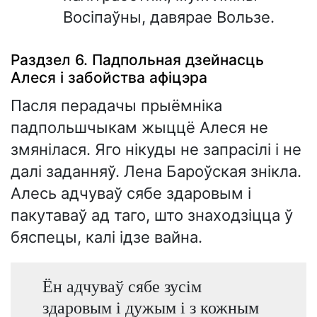
Восіпаўны, давярае Вользе.
Раздзел 6. Падпольная дзейнасць
Алеся і забойства афіцэра
Пасля перадачы прыёмніка
падпольшчыкам жыццё Алеся не
змянілася. Яго нікуды не запрасілі і не
далі заданняў. Лена Бароўская знікла.
Алесь адчуваў сябе здаровым і
пакутаваў ад таго, што знаходзіцца ў
бяспецы, калі ідзе вайна.
Ён адчуваў сябе зусім
здаровым і дужым і з кожным