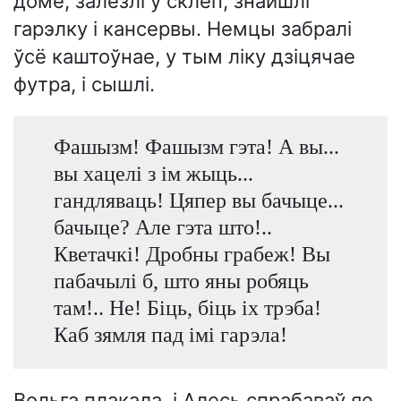
доме, залезлі ў склеп, знайшлі
гарэлку і кансервы. Немцы забралі
ўсё каштоўнае, у тым ліку дзіцячае
футра, і сышлі.
Фашызм! Фашызм гэта! А вы...
вы хацелі з ім жыць...
гандляваць! Цяпер вы бачыце...
бачыце? Але гэта што!..
Кветачкі! Дробны грабеж! Вы
пабачылі б, што яны робяць
там!.. Не! Біць, біць іх трэба!
Каб зямля пад імі гарэла!
Вольга плакала, і Алесь спрабаваў яе