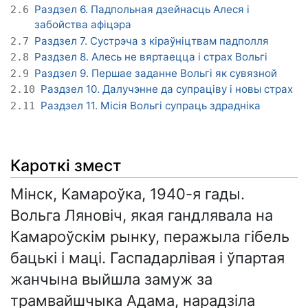
Раздзел 6. Падпольная дзейнасць Алеся і
2.6
забойства афіцэра
Раздзел 7. Сустрэча з кіраўніцтвам падполля
2.7
Раздзел 8. Алесь не вяртаецца і страх Вольгі
2.8
Раздзел 9. Першае заданне Вольгі як сувязной
2.9
Раздзел 10. Далучэнне да супраціву і новы страх
2.10
Раздзел 11. Місія Вольгі супраць здрадніка
2.11
Кароткі змест
Мінск, Камароўка, 1940-я гады.
Вольга Ляновіч, якая гандлявала на
Камароўскім рынку, перажыла гібель
бацькі і маці. Гаспадарлівая і ўпартая
жанчына выйшла замуж за
трамвайшчыка Адама, нарадзіла