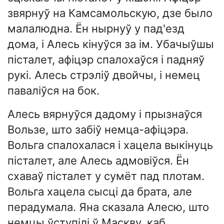
звярнуў на Камсамольскую, дзе было
малалюдна. Ён нырнуў у пад'езд
дома, і Алесь кінуўся за ім. Убачыўшы
пісталет, афіцэр спалохаўся і падняў
рукі. Алесь стрэліў двойчы, і немец
паваліўся на бок.
Алесь вярнуўся дадому і прызнаўся
Вользе, што забіў немца-афіцэра.
Вольга спалохалася і хацела выкінуць
пісталет, але Алесь адмовіўся. Ён
схаваў пісталет у сумёт пад плотам.
Вольга хацела сысці да брата, але
перадумала. Яна сказала Алесю, што
немцы ўступілі ў Маскву, каб