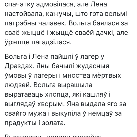
спачатку адмовілася, але Лена
настойвала, кажучы, што гэта вельмі
патрэбны чалавек. Вольга баялася за
сваё жыццё і жыццё сваёй дачкі, але
ўрэшце пагадзілася.
Вольга і Лена пайшлі ў лагер у
Драздах. Яны бачылі жудасныя
ўмовы ў лагеры і мноства мёртвых
людзей. Вольга вырашыла
выратаваць хлопца, які кашляў і
выглядаў хворым. Яна выдала яго за
свайго мужа і выкупіла ў немцаў за
прадукты і золата.