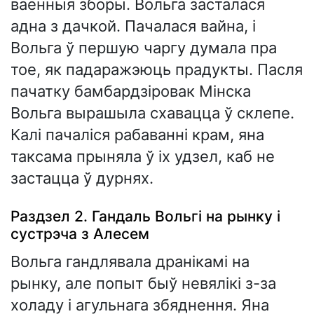
ваенныя зборы. Вольга засталася
адна з дачкой. Пачалася вайна, і
Вольга ў першую чаргу думала пра
тое, як падаражэюць прадукты. Пасля
пачатку бамбардзіровак Мінска
Вольга вырашыла схавацца ў склепе.
Калі пачаліся рабаванні крам, яна
таксама прыняла ў іх удзел, каб не
застацца ў дурнях.
Раздзел 2. Гандаль Вольгі на рынку і
сустрэча з Алесем
Вольга гандлявала дранікамі на
рынку, але попыт быў невялікі з-за
холаду і агульнага збяднення. Яна