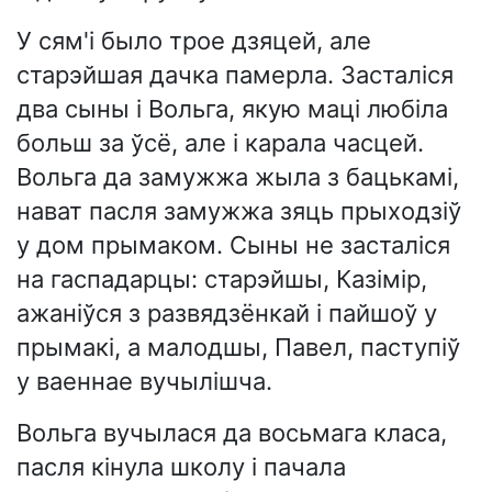
У сям'і было трое дзяцей, але
старэйшая дачка памерла. Засталіся
два сыны і Вольга, якую маці любіла
больш за ўсё, але і карала часцей.
Вольга да замужжа жыла з бацькамі,
нават пасля замужжа зяць прыходзіў
у дом прымаком. Сыны не засталіся
на гаспадарцы: старэйшы, Казімір,
ажаніўся з развядзёнкай і пайшоў у
прымакі, а малодшы, Павел, паступіў
у ваеннае вучылішча.
Вольга вучылася да восьмага класа,
пасля кінула школу і пачала