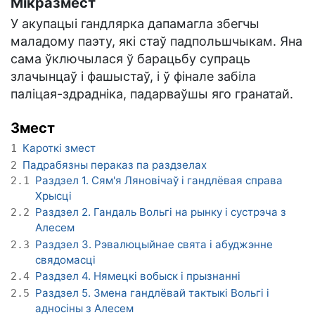
Мікразмест
У акупацыі гандлярка дапамагла збегчы
маладому паэту, які стаў падпольшчыкам. Яна
сама ўключылася ў барацьбу супраць
злачынцаў і фашыстаў, і ў фінале забіла
паліцая-здрадніка, падарваўшы яго гранатай.
Змест
Кароткі змест
1
Падрабязны пераказ па раздзелах
2
Раздзел 1. Сям'я Ляновічаў і гандлёвая справа
2.1
Хрысці
Раздзел 2. Гандаль Вольгі на рынку і сустрэча з
2.2
Алесем
Раздзел 3. Рэвалюцыйнае свята і абуджэнне
2.3
свядомасці
Раздзел 4. Нямецкі вобыск і прызнанні
2.4
Раздзел 5. Змена гандлёвай тактыкі Вольгі і
2.5
адносіны з Алесем