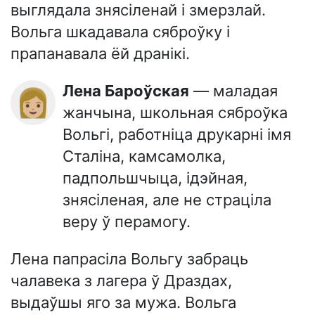
выглядала знясіленай і змерзлай.
Вольга шкадавала сяброўку і
прапанавала ёй дранікі.
Лена Бароўская
— маладая
👩🏼
жанчына, школьная сяброўка
Вольгі, работніца друкарні імя
Сталіна, камсамолка,
падпольшчыца, ідэйная,
знясіленая, але не страціла
веру ў перамогу.
Лена папрасіла Вольгу забраць
чалавека з лагера ў Драздах,
выдаўшы яго за мужа. Вольга