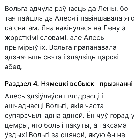
Вольга адчула рэўнасць да Лены, бо
тая пайшла да Алеся і павіншавала яго
са святам. Яна накінулася на Лену з
жорсткімі словамі, але Алесь
прымірыў іх. Вольга прапанавала
адзначыць свята і зладзіць царскі
абед.
Раздзел 4. Нямецкі вобыск і прызнанні
Алесь здзіўляўся шчодрасці і
ашчаднасці Вольгі, якія часта
супярэчылі адна адной. Ён чуў горад у
цемры, яго боль і пакуты, а таксама
ўздыхі Вольгі за сцяной, якую ён не