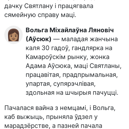
дачку Святлану і працягвала
сямейную справу маці.
Вольга Міхайлаўна Ляновіч
👩🏽
(Аўсюк)
— маладая жанчына
каля 30 гадоў, гандлярка на
Камароўскім рынку, жонка
Адама Аўсюка, маці Святланы,
працавітая, прадпрымальная,
упартая, супярэчлівая,
здольная на шчырыя пачуцці.
Пачалася вайна з немцамі, і Вольга,
каб выжыць, прыняла ўдзел у
марадзёрстве, а пазней пачала