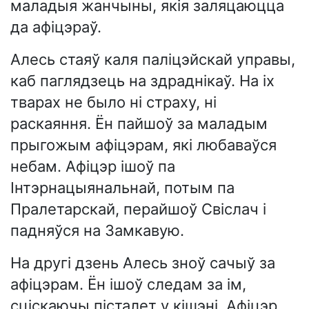
маладыя жанчыны, якія заляцаюцца
да афіцэраў.
Алесь стаяў каля паліцэйскай управы,
каб паглядзець на здраднікаў. На іх
тварах не было ні страху, ні
раскаяння. Ён пайшоў за маладым
прыгожым афіцэрам, які любаваўся
небам. Афіцэр ішоў па
Інтэрнацыянальнай, потым па
Пралетарскай, перайшоў Свіслач і
падняўся на Замкавую.
На другі дзень Алесь зноў сачыў за
афіцэрам. Ён ішоў следам за ім,
сціскаючы пісталет у кішэні. Афіцэр