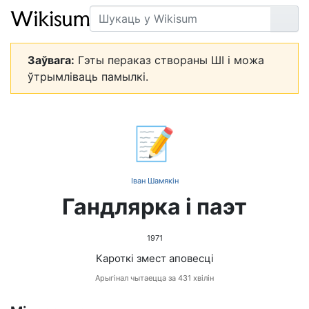
Пошук
Арт
Заўвага:
Гэты пераказ створаны ШІ і можа
ўтрымліваць памылкі.
📝
Іван Шамякін
Гандлярка і паэт
1971
Кароткі змест аповесці
Арыгінал чытаецца за 431 хвілін