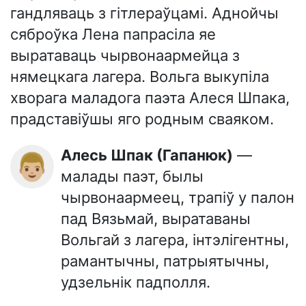
гандляваць з гітлераўцамі. Аднойчы
сяброўка Лена папрасіла яе
выратаваць чырвонаармейца з
нямецкага лагера. Вольга выкупіла
хворага маладога паэта Алеся Шпака,
прадставіўшы яго родным сваяком.
Алесь Шпак (Гапанюк)
—
👨🏼
малады паэт, былы
чырвонаармеец, трапіў у палон
пад Вязьмай, выратаваны
Вольгай з лагера, інтэлігентны,
рамантычны, патрыятычны,
удзельнік падполля.