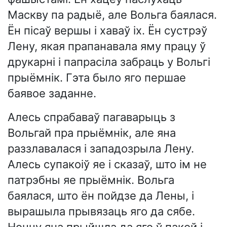
Маскву па радыё, але Вольга баялася.
Ён пісаў вершы і хаваў іх. Ён сустрэў
Лену, якая прапанавала яму працу ў
друкарні і папрасіла забраць у Вольгі
прыёмнік. Гэта было яго першае
баявое заданне.
Алесь спрабаваў пагаварыць з
Вольгай пра прыёмнік, але яна
раззлавалася і западозрыла Лену.
Алесь супакоіў яе і сказаў, што ім не
патрэбны яе прыёмнік. Вольга
баялася, што ён пойдзе да Лены, і
вырашыла прывязаць яго да сябе.
Ноччу яна прыйшла да яго ў пакой і