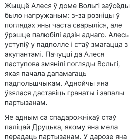
Жыццё Алеся ў доме Вольгі заўсёды
было напружаным: з-за розніцы ў
поглядах яны часта сварыліся, але
ўрэшце палюбілі адзін аднаго. Алесь
уступіў у падполле і стаў змагацца з
акупантамі. Пачуцці да Алеся
паступова змянілі погляды Вольгі,
якая пачала дапамагаць
падпольшчыкам. Аднойчы яна
ўзялася даставіць гранаты і запалы
партызанам.
Яе адным са спадарожнікаў стаў
паліцай Друцька, якому яна мела
перадаць партызанам. У дарозе яна