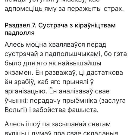
адпомсціць яму за перажыты страх.
Раздзел 7. Сустрэча з кіраўніцтвам
падполля
Алесь моцна хваляваўся перад
сустрэчай з падпольшчыкамі, бо гэта
было для яго як найвышэйшы
экзамен. Ён разважаў, ці дастаткова
ён зрабіў, каб яго прынялі ў
арганізацыю. Ён аналізаваў свае
ўчынкі: перадачу прыёмніка (заслуга
Вольгі) і забойства фашыста.
Алесь ішоў па засыпанай снегам
вуліцы і думаў пра свае складаныя