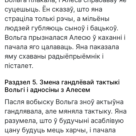
суцешыць. Ён сказаў, што яна
страціла толькі рэчы, а мільёны
людзей губляюць сыноў і бацькоў.
Вольга прызналася Алесю ў каханні і
пачала яго цалаваць. Яна паказала
яму схаваны радыёпрыёмнік і
пісталет.
Раздзел 5. Змена гандлёвай тактыкі
Вольгі і адносіны з Алесем
Пасля вобыску Вольга зноў актыўна
гандлявала, але мяняла тактыку. Яна
разумела, што ў будучыні асаблівую
цану будуць мець харчы, і пачала