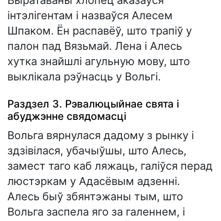
Выратаваны хлопец аказаўся
інтэлігентам і назваўся Алесем
Шпаком. Ён распавёў, што трапіў у
палон пад Вязьмай. Лена і Алесь
хутка знайшлі агульную мову, што
выклікала рэўнасць у Вольгі.
Раздзел 3. Рэвалюцыйнае свята і
абуджэнне свядомасці
Вольга вярнулася дадому з рынку і
здзівілася, убачыўшы, што Алесь,
замест таго каб ляжаць, галіўся перад
люстэркам у Адасёвым адзенні.
Алесь быў збянтэжаны тым, што
Вольга заспела яго за галеннем, і