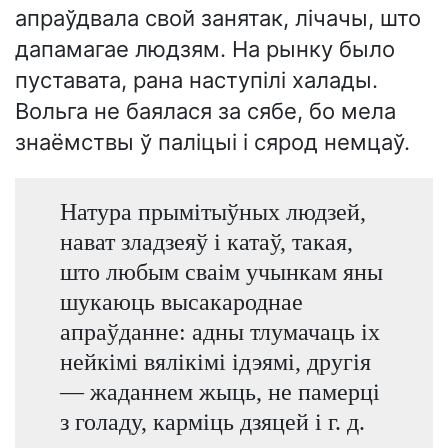
апраўдвала свой занятак, лічачы, што
дапамагае людзям. На рынку было
пуставата, рана наступілі халады.
Вольга не баялася за сябе, бо мела
знаёмствы ў паліцыі і сярод немцаў.
Натура прымітыўных людзей,
нават зладзеяў і катаў, такая,
што любым сваім учынкам яны
шукаюць высакароднае
апраўданне: адны тлумачаць іх
нейкімі вялікімі ідэямі, другія
— жаданнем жыць, не памерці
з голаду, карміць дзяцей і г. д.