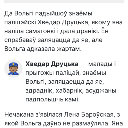
Да Вольгі падыйшоў знаёмы
паліцэйскі Хведар Друцька, якому яна
наліла самагонкі і дала дранікі. Ён
спрабаваў заляцацца да яе, але
Вольга адказала жартам.
Хведар Друцька
— малады і
👮🏽
прыгожы паліцай, знаёмы
Вольгі, заляцаецца да яе,
здраднік, хабарнік, асуджаны
падпольшчыкамі.
Нечакана з'явілася Лена Бароўская, з
якой Вольга даўно не размаўляла. Яна