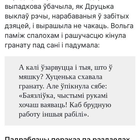
выпадкова ўбачыла, як Друцька
выклаў рэчы, нарабаваныя ў забітых
дзяцей, і вырашыла не чакаць. Вольга
паміж спалохам і рашучасцю кінула
гранату пад сані і падумала:
А калі ўзарвуцца і тыя, што ў
мяшку? Хуценька схавала
гранату. Але ўпікнула сябе:
«Баязліўка, чыстымі рукамі
хочаш ваяваць! Каб брудную
работу іншыя рабілі».
Падрабязны пераказ па раздзелах