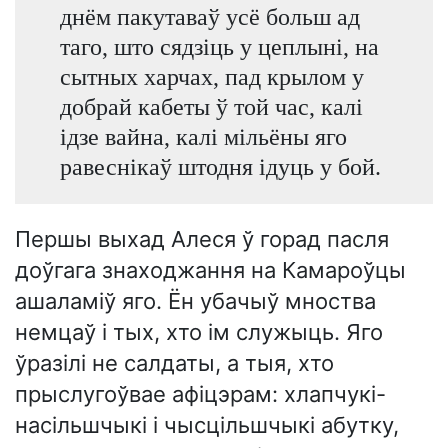
днём пакутаваў усё больш ад
таго, што сядзіць у цеплыні, на
сытных харчах, пад крылом у
добрай кабеты ў той час, калі
ідзе вайна, калі мільёны яго
равеснікаў штодня ідуць у бой.
Першы выхад Алеся ў горад пасля
доўгага знаходжання на Камароўцы
ашаламіў яго. Ён убачыў мноства
немцаў і тых, хто ім служыць. Яго
ўразілі не салдаты, а тыя, хто
прыслугоўвае афіцэрам: хлапчукі-
насільшчыкі і чысцільшчыкі абутку,