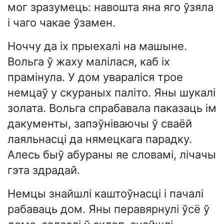
мог зразумець: навошта яна яго ўзяла
і чаго чакае ўзамен.
Ноччу да іх прыехалі на машыне.
Вольга ў жаху малілася, каб іх
прамінула. У дом увараліся трое
немцаў у скураных паліто. Яны шукалі
золата. Вольга спрабавала паказаць ім
дакументы, запэўніваючы ў сваёй
лаяльнасці да нямецкага парадку.
Алесь быў абураны яе словамі, лічачы
гэта здрадай.
Немцы знайшлі каштоўнасці і пачалі
рабаваць дом. Яны перавярнулі ўсё ў