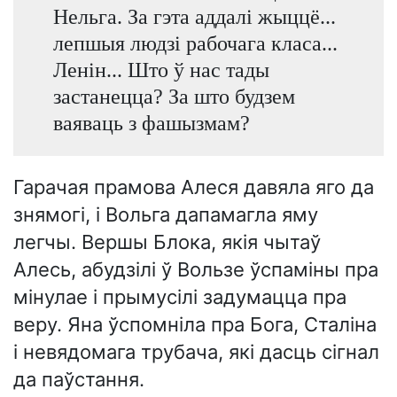
Нельга. За гэта аддалі жыццё...
лепшыя людзі рабочага класа...
Ленін... Што ў нас тады
застанецца? За што будзем
ваяваць з фашызмам?
Гарачая прамова Алеся давяла яго да
знямогі, і Вольга дапамагла яму
легчы. Вершы Блока, якія чытаў
Алесь, абудзілі ў Вользе ўспаміны пра
мінулае і прымусілі задумацца пра
веру. Яна ўспомніла пра Бога, Сталіна
і невядомага трубача, які дасць сігнал
да паўстання.