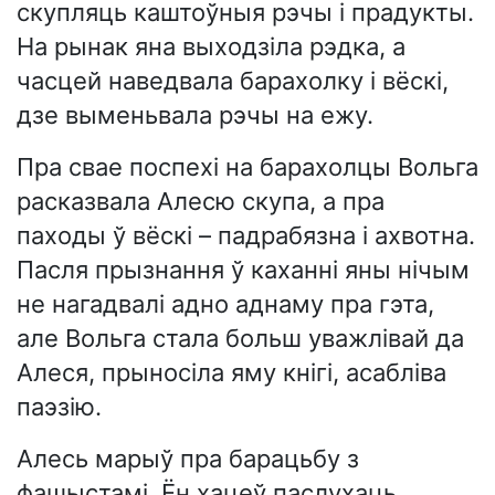
скупляць каштоўныя рэчы і прадукты.
На рынак яна выходзіла рэдка, а
часцей наведвала барахолку і вёскі,
дзе выменьвала рэчы на ежу.
Пра свае поспехі на барахолцы Вольга
расказвала Алесю скупа, а пра
паходы ў вёскі – падрабязна і ахвотна.
Пасля прызнання ў каханні яны нічым
не нагадвалі адно аднаму пра гэта,
але Вольга стала больш уважлівай да
Алеся, прыносіла яму кнігі, асабліва
паэзію.
Алесь марыў пра барацьбу з
фашыстамі. Ён хацеў паслухаць