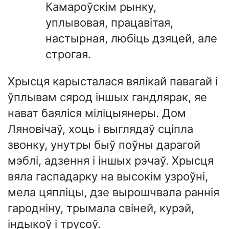
Камароўскім рынку,
уплывовая, працавітая,
настырная, любіць дзяцей, але
строгая.
Хрысця карысталася вялікай павагай і
ўплывам сярод іншых гандлярак, яе
нават баяліся міліцыянеры. Дом
Ляновічаў, хоць і выглядаў сціпла
звонку, унутры быў поўны дарагой
мэблі, адзення і іншых рэчаў. Хрысця
вяла гаспадарку на высокім узроўні,
мела цяпліцы, дзе вырошчвала раннія
гародніну, трымала свіней, курэй,
індыкоў і трусоў.