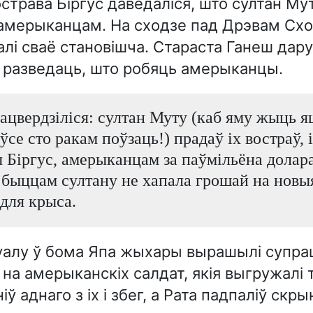
трава Біргус даведаліся, што султан Му
 амерыканцам. На сходзе пад Дрэвам Схо
лі сваё становішча. Стараста Ганеш дару
 разведаць, што робяць амерыканцы.
ацвердзіліся: султан Муту (каб яму жыць я
 ўсе сто ракам поўзаць!) прадаў іх востраў, 
 Біргус, амерыканцам за паўмільёна долара
, быццам султану не хапала грошай на новы
для крыса.
алу ў бома Япа жыхары вырашылі супрац
 на амерыканскіх салдат, якія выгружалі т
ў аднаго з іх і збег, а Рата падпаліў скры