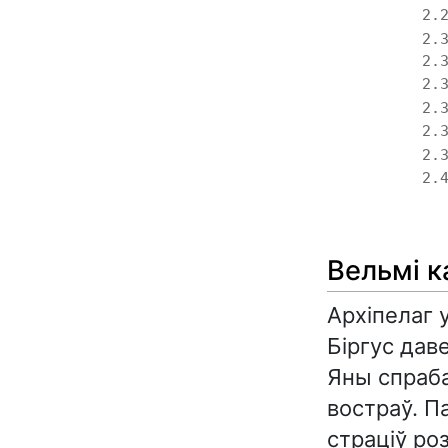
2.
2.
2.
2.
2.
2.
2.
2.
Вельмі к
Архіпелаг 
Біргус дав
Яны спраба
востраў. П
страціў ро