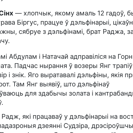
 Сінх
— хлопчык, якому амаль 12 гадоў, 
рава Біргус, працуе ў дэльфінарыі, цікаў
жны, сябруе з дэльфінамі, брат Раджа, з
чу.
амі Абдулам і Натачай адправіліся на Гор
ата. Падчас нырання ў возеры Янг трапіў
р і знік. Яго выратавалі дэльфіны, якія пр
рот. Там Янг выявіў, што дэльфінаў
ўваюць для здабычы золата і кантрабан
.
Радж, які працаваў у дэльфінарыі на вос
адазроныя дзеянні Судзіра, дрэсіроўшч