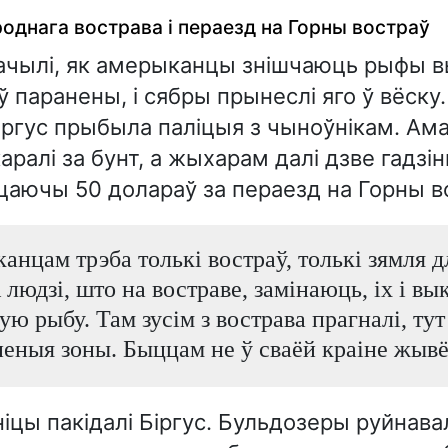
роднага вострава і пераезд на Горны востраў
ачылі, як амерыканцы знішчаюць рыфы в
 паранены, і сябры прынеслі яго ў вёску
Біргус прыбыла паліцыя з чыноўнікам. Ама
аралі за бунт, а жыхарам далі дзве гадзі
цаючы 50 долараў за пераезд на Горны в
нцам трэба толькі востраў, толькі зямля д
 людзі, што на востраве, замінаюць, іх і вык
ую рыбу. Там зусім з вострава прагналі, ту
еныя зоны. Быццам не ў сваёй краіне жывём
ніцы пакідалі Біргус. Бульдозеры руйнавал