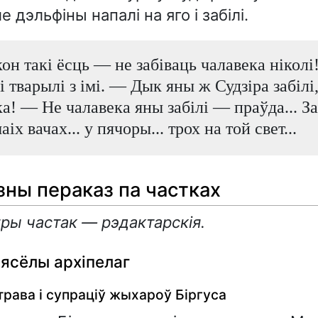
е дэльфіны напалі на яго і забілі.
кон такі ёсць — не забіваць чалавека ніколі
і тварылі з імі. — Дык яны ж Судзіра забілі,
а! — Не чалавека яны забілі — праўда... З
аіх вачах... у пячоры... трох на той свет...
ны пераказ па частках
ры частак — рэдактарскія.
Вясёлы архіпелаг
рава і супраціў жыхароў Біргуса