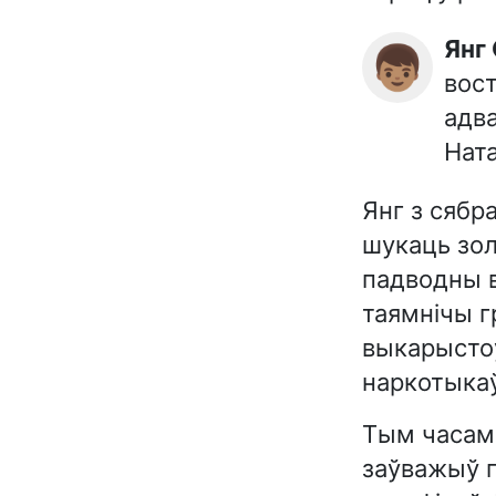
Янг
👦🏽
вост
адва
Ната
Янг з сябр
шукаць зол
падводны ві
таямнічы г
выкарысто
наркотыкаў
Тым часам 
заўважыў п