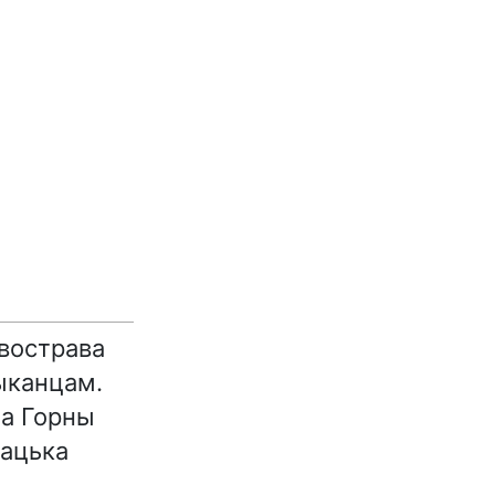
 вострава
рыканцам.
на Горны
бацька