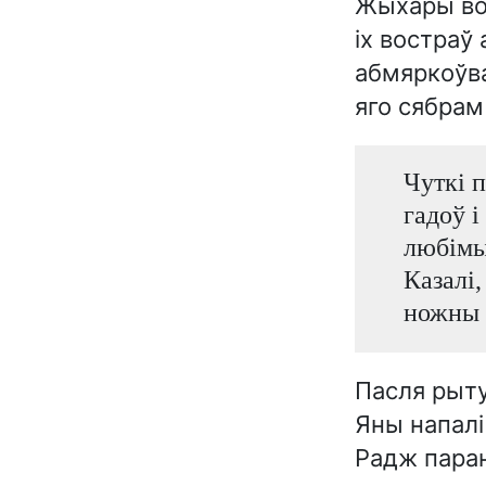
Жыхары вос
іх востраў
абмяркоўва
яго сябрам
Чуткі п
гадоў і
любімы
Казалі
ножны 
Пасля рыту
Яны напалі
Радж парані