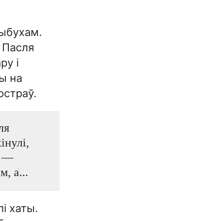
ыбухам.
. Пасля
ру і
ны на
остраў.
ля
інулі,
т —
, а...
і хаты.