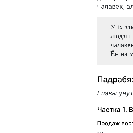
чалавек, ал
У іх за
людзі н
чалавек
Ён на м
Падрабяз
Главы ўнут
Частка 1. 
Продаж вост