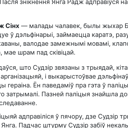
 Пасля знікнення Янга Радж адправіўся на
дж Сінх
— малады чалавек, былы жыхар Бі
уе ў дэльфінарыі, займаецца каратэ, ра
каваны, валодае замежнымі мовамі, клап
, мае шрам пад сківіцай.
аўся, што Судзір звязаны з трыядай, кіт
арганізацыяй, і выкарыстоўвае дэльфіна
ы гераіна. Ён паведаміў пра гэта ў паліц
го затрымалі. Пазней паліцыя знайшла до
следаванне.
іцыяй адправіліся ў пячору, дзе Судзір т
і Янга. Падчас штурму Судзір забіў некаль