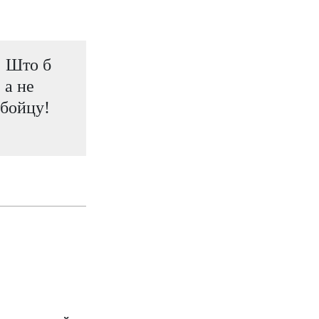
! Што б
 а не
абойцу!