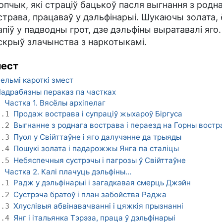
опчык, які страціў бацькоў пасля выгнання з родн
страва, працаваў у дэльфінарыі. Шукаючы золата, 
апіў у падводны грот, дзе дэльфіны выратавалі яго.
скрыў злачынства з наркотыкамі.
ест
ельмі кароткі змест
адрабязны пераказ па частках
Частка 1. Вясёлы архіпелаг
1
Продаж вострава і супраціў жыхароў Біргуса
1.1
Выгнанне з роднага вострава і пераезд на Горны востр
1.2
Пуол у Свійттаўне і яго далучэнне да трыяды
1.3
Пошукі золата і падарожжы Янга па сталіцы
1.4
Небяспечныя сустрэчы і пагрозы ў Свійттаўне
1.5
Частка 2. Калі плачуць дэльфіны…
2
Радж у дэльфінарыі і загадкавая смерць Джэйн
2.1
Сустрэча братоў і план забойства Раджа
2.2
Хлуслівыя абвінавачванні і цяжкія прызнанні
2.3
Янг і італьянка Тэрэза, праца ў дэльфінарыі
2.4