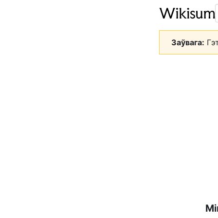
Заўвага:
Гэт
Мі