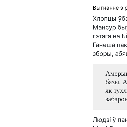
Выгнанне з 
Хлопцы ўб
Мансур быў
гэтага на 
Ганеша пак
зборы, абя
Амерыка
базы. А
як тухл
забарон
Людзі ў па