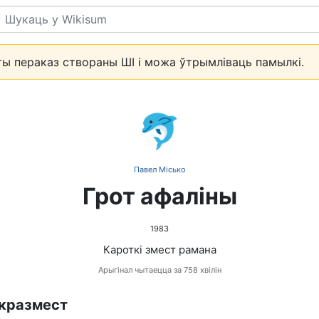
Пошук
ы пераказ створаны ШІ і можа ўтрымліваць памылкі.
🐬
Павел Місько
Грот афаліны
1983
Кароткі змест рамана
Арыгінал чытаецца за 758 хвілін
кразмест