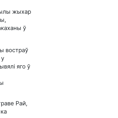
былы жыхар
ны,
акаханы ў
ны востраў
 у
ывялі яго ў
ды
траве Рай,
ыка