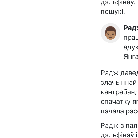
дэльфінаў.
пошукі.
Ра
👨🏽
прац
аду
Янга
Радж давед
злачыннай 
кантрабанд
спачатку я
пачала рас
Радж з пал
дэльфінаў 