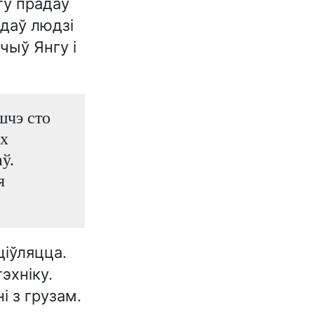
ту прадаў
даў людзі
чыў Янгу і
шчэ сто
іх
ў.
я
іўляцца.
эхніку.
ні з грузам.