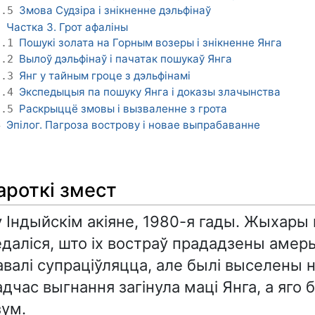
Змова Судзіра і знікненне дэльфінаў
2.5
Частка 3. Грот афаліны
3
Пошукі золата на Горным возеры і знікненне Янга
3.1
Вылоў дэльфінаў і пачатак пошукаў Янга
3.2
Янг у тайным гроце з дэльфінамі
3.3
Экспедыцыя па пошуку Янга і доказы злачынства
3.4
Раскрыццё змовы і вызваленне з грота
3.5
Эпілог. Пагроза вострову і новае выпрабаванне
4
ароткі змест
у Індыйскім акіяне, 1980-я гады. Жыхары
едаліся, што іх востраў прададзены аме
валі супраціўляцца, але былі выселены 
адчас выгнання загінула маці Янга, а яго 
зум.