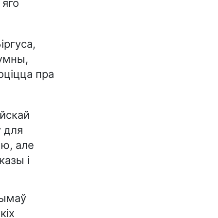
 яго
ргуса,
зумны,
оціцца пра
айскай
ў для
ыю, але
казы і
рымаў
кіх