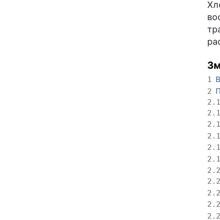
Хл
во
тр
ра
Зм
В
1
П
2
2.
2.
2.
2.
2.
2.
2.
2.
2.
2.
2.