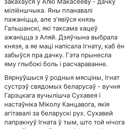
закахаўся ў Алю Макасееву - дачку
міліёншчыка. Яны планавалі
пажаніцца, але з'явіўся князь
Гальшанскі, які таксама хацеў
ажаніцца з Аляй. Дзяўчына выбрала
князя, а яе маці напісала Ігнату, каб ён
забыўся пра дачку. Гэта прынесла
яму глыбокі боль і расчараванне.
Вярнуўшыся ў родныя мясціны, Ігнат
сустрэў свядомых беларусаў - вучня
Гарэцкага вучылішча Сухавея і
настаўніка Міколу Канцавога, якія
агітавалі за беларускі рух. Сухавей
папракнуў Ігната ў тым, што той нічога