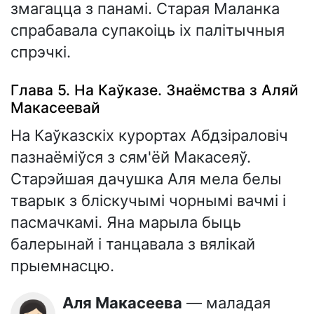
змагацца з панамі. Старая Маланка
спрабавала супакоіць іх палітычныя
спрэчкі.
Глава 5. На Каўказе. Знаёмства з Аляй
Макасеевай
На Каўказскіх курортах Абдзіраловіч
пазнаёміўся з сям'ёй Макасеяў.
Старэйшая дачушка Аля мела белы
тварык з бліскучымі чорнымі вачмі і
пасмачкамі. Яна марыла быць
балерынай і танцавала з вялікай
прыемнасцю.
Аля Макасеева
— маладая