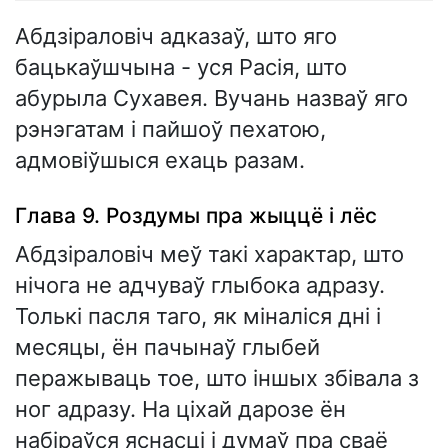
Абдзіраловіч адказаў, што яго
бацькаўшчына - уся Расія, што
абурыла Сухавея. Вучань назваў яго
рэнэгатам і пайшоў пехатою,
адмовіўшыся ехаць разам.
Глава 9. Роздумы пра жыццё і лёс
Абдзіраловіч меў такі характар, што
нічога не адчуваў глыбока адразу.
Толькі пасля таго, як міналіся дні і
месяцы, ён пачынаў глыбей
перажываць тое, што іншых збівала з
ног адразу. На ціхай дарозе ён
набіраўся яснасці і думаў пра сваё