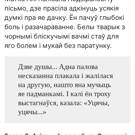
пісьмо, дзе прасіла адкінуць усякія
думкі пра яе дачку. Ён пачуў глыбокі
боль і разачараванне. Белы тварык з
чорнымі бліскучымі вачмі стаў для
яго болем і мукай без паратунку.
Дзве душы... Адна палова
несказанна плакала і жалілася
на другую, нашто яна мучыць
яе падманкамі. І калі ён троху
выстагнаўся, казала: «Уцячы,
уцячы...»