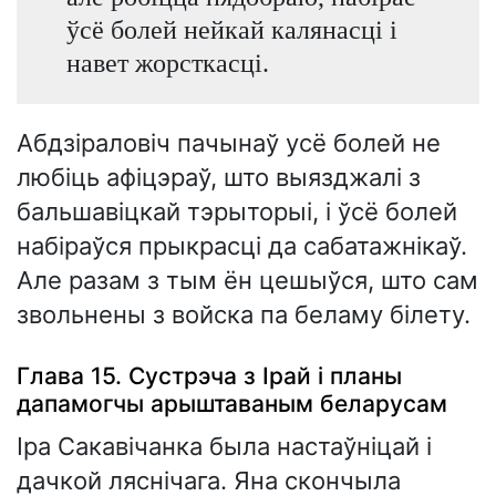
ўсё болей нейкай калянасці і
навет жорсткасці.
Абдзіраловіч пачынаў усё болей не
любіць афіцэраў, што выязджалі з
бальшавіцкай тэрыторыі, і ўсё болей
набіраўся прыкрасці да сабатажнікаў.
Але разам з тым ён цешыўся, што сам
звольнены з войска па беламу білету.
Глава 15. Сустрэча з Ірай і планы
дапамогчы арыштаваным беларусам
Іра Сакавічанка была настаўніцай і
дачкой ляснічага. Яна скончыла