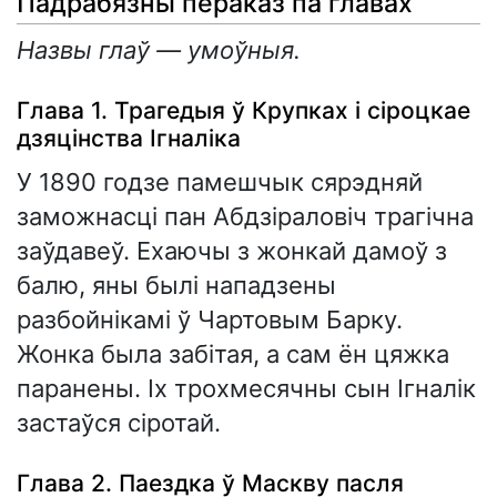
Падрабязны пераказ па главах
Назвы глаў — умоўныя.
Глава 1. Трагедыя ў Крупках і сіроцкае
дзяцінства Ігналіка
У 1890 годзе памешчык сярэдняй
заможнасці пан Абдзіраловіч трагічна
заўдавеў. Ехаючы з жонкай дамоў з
балю, яны былі нападзены
разбойнікамі ў Чартовым Барку.
Жонка была забітая, а сам ён цяжка
паранены. Іх трохмесячны сын Ігналік
застаўся сіротай.
Глава 2. Паездка ў Маскву пасля