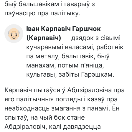
быў бальшавікам і гаварыў з
пэўнасцю пра палітыку.
Іван Карпавіч Гаршчок
👴🏻
(Карпавіч)
— дзядок з сівымі
кучаравымі валасамі, работнік
па металу, бальшавік, быў
манахам, потым п'яніца,
кульгавы, забіты Гарэшкам.
Карпавіч пытаўся ў Абдзіраловіча пра
яго палітычныя погляды і казаў пра
неабходнасць змагання з панамі. Ён
спытаў, на чый бок стане
Абдзіраловіч, калі давядзецца