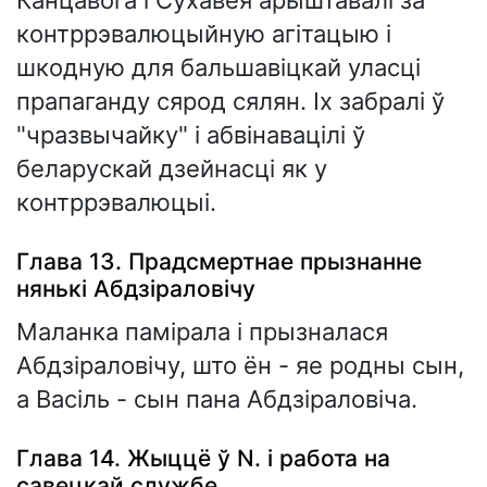
контррэвалюцыйную агітацыю і
шкодную для бальшавіцкай уласці
прапаганду сярод сялян. Іх забралі ў
"чразвычайку" і абвінавацілі ў
беларускай дзейнасці як у
контррэвалюцыі.
Глава 13. Прадсмертнае прызнанне
нянькі Абдзіраловічу
Маланка памірала і прызналася
Абдзіраловічу, што ён - яе родны сын,
а Васіль - сын пана Абдзіраловіча.
Глава 14. Жыццё ў N. і работа на
савецкай службе