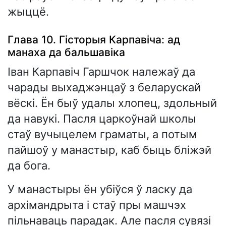
жыццё.
Глава 10. Гісторыя Карпавіча: ад
манаха да бальшавіка
Іван Карпавіч Гаршчок належаў да
чарады выхаджэнцаў з беларускай
вёскі. Ён быў удалы хлопец, здольный
да навукі. Пасля царкоўнай школы
стаў вучыцелем граматы, а потым
пайшоў у манастыр, каб быць бліжэй
да бога.
У манастыры ён убіўся ў ласку да
архімандрыта і стаў пры машчэх
пільнаваць парадак. Але пасля сувязі