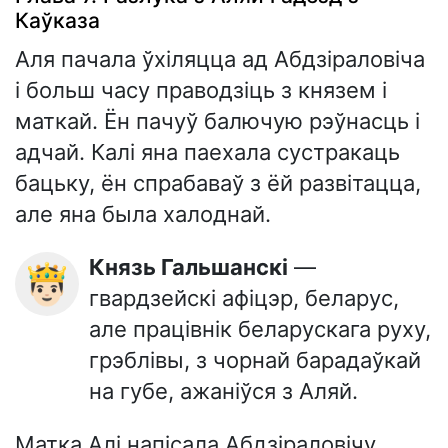
Каўказа
Аля пачала ўхіляцца ад Абдзіраловіча
і больш часу праводзіць з князем і
маткай. Ён пачуў балючую рэўнасць і
адчай. Калі яна паехала сустракаць
бацьку, ён спрабаваў з ёй развітацца,
але яна была халоднай.
Князь Гальшанскі
—
🤴🏻
гвардзейскі афіцэр, беларус,
але працівнік беларускага руху,
грэблівы, з чорнай барадаўкай
на губе, ажаніўся з Аляй.
Матка Алі напісала Абдзіраловічу