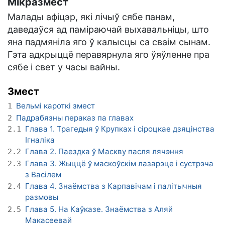
Мікразмест
Малады афіцэр, які лічыў сябе панам,
даведаўся ад паміраючай выхавальніцы, што
яна падмяніла яго ў калысцы са сваім сынам.
Гэта адкрыццё перавярнула яго ўяўленне пра
сябе і свет у часы вайны.
Змест
Вельмі кароткі змест
1
Падрабязны пераказ па главах
2
Глава 1. Трагедыя ў Крупках і сіроцкае дзяцінства
2.1
Ігналіка
Глава 2. Паездка ў Маскву пасля лячэння
2.2
Глава 3. Жыццё ў маскоўскім лазарэце і сустрэча
2.3
з Васілем
Глава 4. Знаёмства з Карпавічам і палітычныя
2.4
размовы
Глава 5. На Каўказе. Знаёмства з Аляй
2.5
Макасеевай