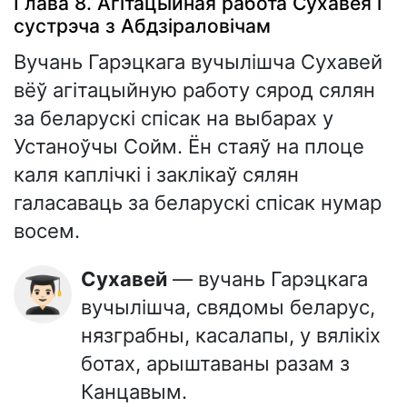
Глава 8. Агітацыйная работа Сухавея і
сустрэча з Абдзіраловічам
Вучань Гарэцкага вучылішча Сухавей
вёў агітацыйную работу сярод сялян
за беларускі спісак на выбарах у
Устаноўчы Сойм. Ён стаяў на плоце
каля каплічкі і заклікаў сялян
галасаваць за беларускі спісак нумар
восем.
Сухавей
— вучань Гарэцкага
👨🏻‍🎓
вучылішча, свядомы беларус,
нязграбны, касалапы, у вялікіх
ботах, арыштаваны разам з
Канцавым.