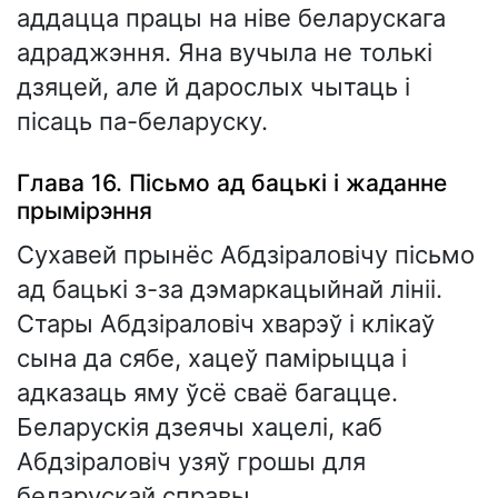
аддацца працы на ніве беларускага
адраджэння. Яна вучыла не толькі
дзяцей, але й дарослых чытаць і
пісаць па-беларуску.
Глава 16. Пісьмо ад бацькі і жаданне
прымірэння
Сухавей прынёс Абдзіраловічу пісьмо
ад бацькі з-за дэмаркацыйнай лініі.
Стары Абдзіраловіч хварэў і клікаў
сына да сябе, хацеў памірыцца і
адказаць яму ўсё сваё багацце.
Беларускія дзеячы хацелі, каб
Абдзіраловіч узяў грошы для
беларускай справы.