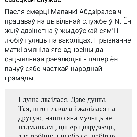
Пасля смерці Маланкі Абдзіраловіч
працаваў на цывільнай службе ў N. Ён
жыў адзінотна ў жыдоўскай сям'і і
любіў гуляць па ваколіцах. Прызнанне
маткі змяніла яго адносіны да
сацыяльнай рэвалюцыі - цяпер ён
пачуў сябе часткай народнай
грамады.
І душа дваілася. Дзве душы.
Тая, што плакала і жалілася на
другую, нашто яна мучыць яе
падманкамі, цяпер цвярдзеець,
але робіцца нядобраю, набірае