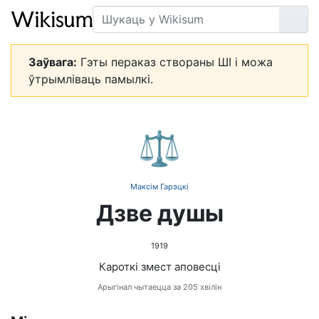
Пошук
Арт
Заўвага:
Гэты пераказ створаны ШІ і можа
ўтрымліваць памылкі.
⚖️
Максім Гарэцкі
Дзве душы
1919
Кароткі змест аповесці
Арыгінал чытаецца за 205 хвілін