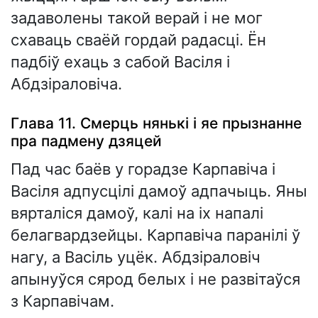
задаволены такой верай і не мог
схаваць сваёй гордай радасці. Ён
падбіў ехаць з сабой Васіля і
Абдзіраловіча.
Глава 11. Смерць нянькі і яе прызнанне
пра падмену дзяцей
Пад час баёв у горадзе Карпавіча і
Васіля адпусцілі дамоў адпачыць. Яны
вярталіся дамоў, калі на іх напалі
белагвардзейцы. Карпавіча паранілі ў
нагу, а Васіль уцёк. Абдзіраловіч
апынуўся сярод белых і не развітаўся
з Карпавічам.