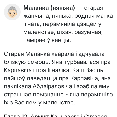
Маланка (нянька)
— старая
👵🏻
жанчына, нянька, родная матка
Ігната, перамяніла дзяцей у
маленстве, ціхая, разумная,
памірае ў канцы.
Старая Маланка хварэла і адчувала
блізкую смерць. Яна турбавалася пра
Карпавіча і пра Ігналіка. Калі Васіль
пайшоў даведацца пра Карпавіча, яна
паклікала Абдзіраловіча і зрабіла яму
страшнае прызнанне - яна перамяніла
іх з Васілем у маленстве.
Глава 12. Арышт Канцавого і Сухавея