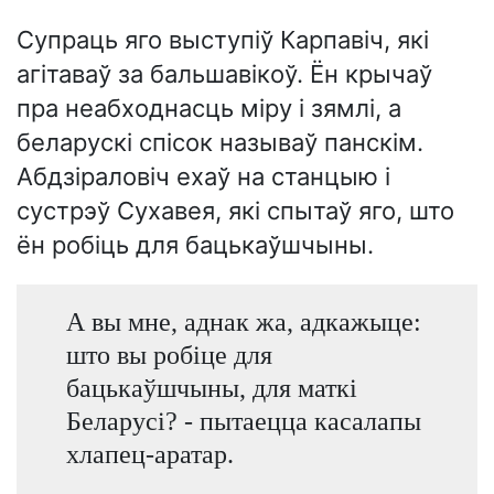
Супраць яго выступіў Карпавіч, які
агітаваў за бальшавікоў. Ён крычаў
пра неабходнасць міру і зямлі, а
беларускі спісок называў панскім.
Абдзіраловіч ехаў на станцыю і
сустрэў Сухавея, які спытаў яго, што
ён робіць для бацькаўшчыны.
А вы мне, аднак жа, адкажыце:
што вы робіце для
бацькаўшчыны, для маткі
Беларусі? - пытаецца касалапы
хлапец-аратар.