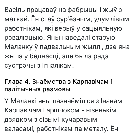
Васіль працаваў на фабрыцы і жыў з
маткай. Ён стаў сур'ёзным, удумлівым
работнікам, які верыў у сацыяльную
рэвалюцыю. Яны наведалі старую
Маланку ў падвальным жыллі, дзе яна
жыла ў беднасці, але была рада
сустрэчы з Ігналікам.
Глава 4. Знаёмства з Карпавічам і
палітычныя размовы
У Маланкі яны пазнаёміліся з Іванам
Карпавічам Гаршчоком - нізенькім
дзядком з сівымі кучаравымі
валасамі, работнікам па металу. Ён