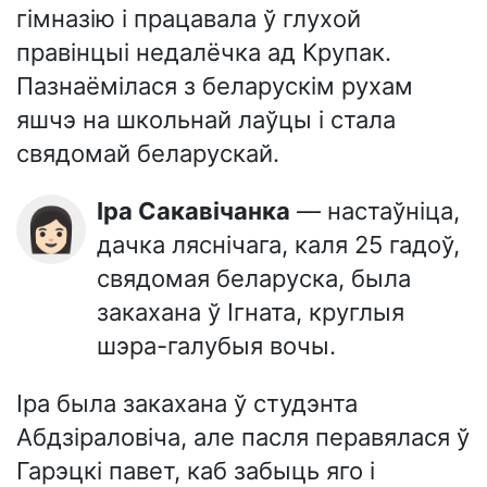
гімназію і працавала ў глухой
правінцыі недалёчка ад Крупак.
Пазнаёмілася з беларускім рухам
яшчэ на школьнай лаўцы і стала
свядомай беларускай.
Іра Сакавічанка
— настаўніца,
👩🏻
дачка ляснічага, каля 25 гадоў,
свядомая беларуска, была
закахана ў Ігната, круглыя
шэра-галубыя вочы.
Іра была закахана ў студэнта
Абдзіраловіча, але пасля перавялася ў
Гарэцкі павет, каб забыць яго і