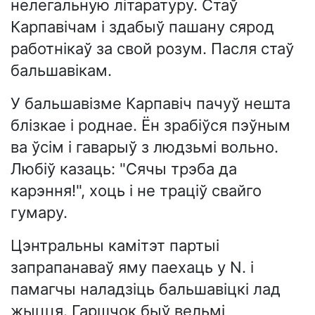
нелегальную літаратуру. Стаў
Карпавічам і здабыў пашану сярод
работнікаў за свой розум. Пасля стаў
бальшавікам.
У бальшавізме Карпавіч пачуў нешта
блізкае і роднае. Ён зрабіўся пэўным
ва ўсім і гаварыў з людзьмі вольно.
Любіў казаць: "Сячы трэба да
карэння!", хоць і не траціў свайго
гумару.
Цэнтральны камітэт партыі
запрапанаваў яму паехаць у N. і
памагчы наладзіць бальшавіцкі лад
жыцця. Гаршчок быў вельмі