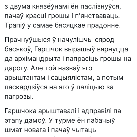
з двума князёўнамі ён паслізнуўся,
пачаў красці грошы і п'янстваваць.
Трапіў у самае бясяцкае прадонне.
Прачнуўшыся ў начулішчы сярод
басякоў, Гаршчок вырашыў вярнуцца
да архімандрыта і папрасіць грошы на
дарогу. Але той назваў яго
арыштантам і сацыялістам, а потым
паскардзіўся на яго ў паліцыю за
пагрозы.
Гаршчока арыштавалі і адправілі па
этапу дамоў. У турме ён пабачыў
шмат новага і пачаў чытаць