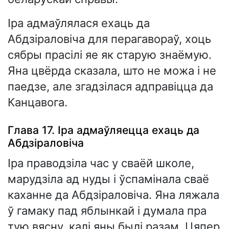
Іра адмаўлялася ехаць да
Абдзіраловіча для перагавораў, хоць
сябры прасілі яе як старую знаёмую.
Яна цвёрда сказала, што не можа і не
паедзе, але згадзілася адправіцца да
Канцавога.
Глава 17. Іра адмаўляецца ехаць да
Абдзіраловіча
Іра праводзіла час у сваёй школе,
марудзіла ад нуды і ўспамінала сваё
каханне да Абдзіраловіча. Яна ляжала
ў гамаку пад яблынкай і думала пра
тую вясну, калі яны былі разам. Цяпер