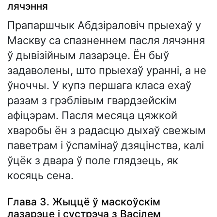
лячэння
Прапаршчык Абдзіраловіч прыехаў у
Маскву са спазненнем пасля лячэння
ў дывізійным лазарэце. Ён быў
задаволены, што прыехаў уранні, а не
ўноччы. У купэ першага класа ехаў
разам з грэблівым гвардзейскім
афіцэрам. Пасля месяца цяжкой
хваробы ён з радасцю дыхаў свежым
паветрам і ўспамінаў дзяцінства, калі
ўцёк з двара ў поле глядзець, як
косяць сена.
Глава 3. Жыццё ў маскоўскім
лазарэце і сустрэча з Васілем