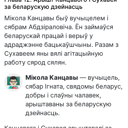
за беларускую дзейнасць
Мікола Канцавы быў вучыцелем і
сябрам Абдзіраловіча. Ён займаўся
беларускай працай і верыў у
адраджэнне бацькаўшчыны. Разам з
Сухавеем яны вялі агітацыйную
работу сярод сялян.
Мікола Канцавы
— вучыцель,
👨🏻‍🏫
сябар Ігната, свядомы беларус,
добры і слаўны чалавек,
арыштаваны за беларускую
дзейнасць.
Канцавога і Сухавея арыштавалі за