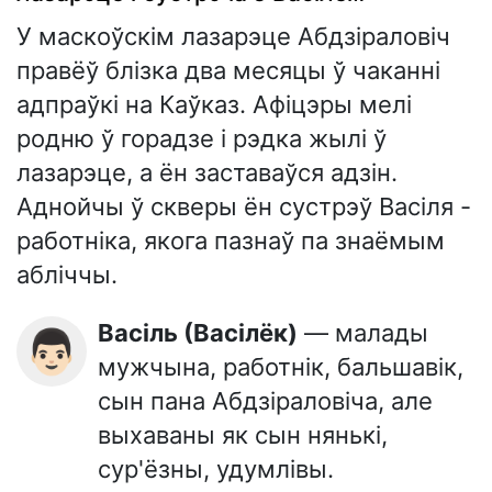
У маскоўскім лазарэце Абдзіраловіч
правёў блізка два месяцы ў чаканні
адпраўкі на Каўказ. Афіцэры мелі
родню ў горадзе і рэдка жылі ў
лазарэце, а ён заставаўся адзін.
Аднойчы ў скверы ён сустрэў Васіля -
работніка, якога пазнаў па знаёмым
абліччы.
Васіль (Васілёк)
— малады
👨🏻
мужчына, работнік, бальшавік,
сын пана Абдзіраловіча, але
выхаваны як сын нянькі,
сур'ёзны, удумлівы.