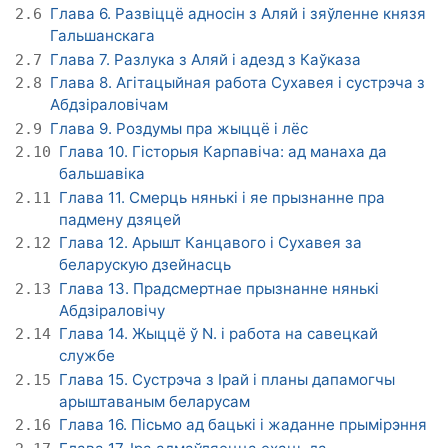
Глава 6. Развіццё адносін з Аляй і зяўленне князя
2.6
Гальшанскага
Глава 7. Разлука з Аляй і адезд з Каўказа
2.7
Глава 8. Агітацыйная работа Сухавея і сустрэча з
2.8
Абдзіраловічам
Глава 9. Роздумы пра жыццё і лёс
2.9
Глава 10. Гісторыя Карпавіча: ад манаха да
2.10
бальшавіка
Глава 11. Смерць нянькі і яе прызнанне пра
2.11
падмену дзяцей
Глава 12. Арышт Канцавого і Сухавея за
2.12
беларускую дзейнасць
Глава 13. Прадсмертнае прызнанне нянькі
2.13
Абдзіраловічу
Глава 14. Жыццё ў N. і работа на савецкай
2.14
службе
Глава 15. Сустрэча з Ірай і планы дапамогчы
2.15
арыштаваным беларусам
Глава 16. Пісьмо ад бацькі і жаданне прымірэння
2.16