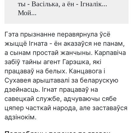
ты - Васілька, а ён - Ігналік...
Мой...
Гэта прызнанне перавярнула ўсё
жыццё Ігната - ён аказаўся не панам,
а сынам простай жанчыны. Карпавіча
забіў тайны агент Гарэшка, які
працаваў на белых. Канцавога і
Сухавея арыштавалі за беларускую
дзейнасць. Ігнат працаваў на
савецкай службе, адчуваючы сябе
цяпер часткай народа, але заставаўся
адзінокім.