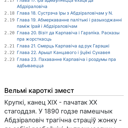
Глава 17. Іра адмаўляецца ехаць да
2.17
Абдзіраловіча
Глава 18. Сустрэча Іры з Абдзіраловічам у N.
2.18
Глава 19. Абмеркаванне палітыкі і разыходжанні
2.19
паміж Ірай і Абдзіраловічам
Глава 20. Візіт да Карпавіча і Гарэлíка. Расказы
2.20
пра жорсткасць
Глава 21. Смерць Карпавіча ад рук Гарэшкі
2.21
Глава 22. Арышт Канцавого і ўцёкі Сухавея
2.22
Глава 23. Пахаванне Карпавіча і роздумы пра
2.23
адбываецца
Вельмі кароткі змест
Крупкі, канец XIX - пачатак XX
стагоддзя. У 1890 годзе памешчык
Абдзіраловіч трагічна страціў жонку -