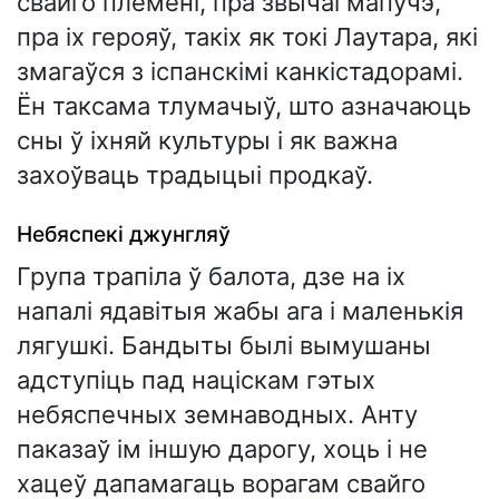
свайго племені, пра звычаі мапучэ,
пра іх герояў, такіх як токі Лаутара, які
змагаўся з іспанскімі канкістадорамі.
Ён таксама тлумачыў, што азначаюць
сны ў іхняй культуры і як важна
захоўваць традыцыі продкаў.
Небяспекі джунгляў
Група трапіла ў балота, дзе на іх
напалі ядавітыя жабы ага і маленькія
лягушкі. Бандыты былі вымушаны
адступіць пад націскам гэтых
небяспечных земнаводных. Анту
паказаў ім іншую дарогу, хоць і не
хацеў дапамагаць ворагам свайго