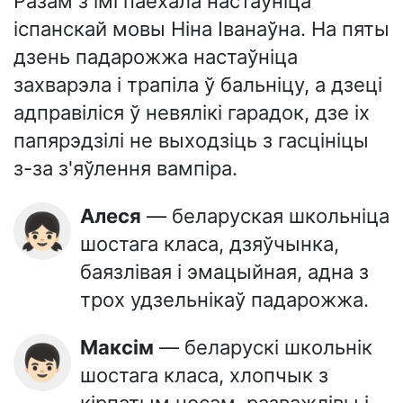
Разам з імі паехала настаўніца
іспанскай мовы Ніна Іванаўна. На пяты
дзень падарожжа настаўніца
захварэла і трапіла ў бальніцу, а дзеці
адправіліся ў невялікі гарадок, дзе іх
папярэдзілі не выходзіць з гасцініцы
з-за з'яўлення вампіра.
Алеся
— беларуская школьніца
👧🏻
шостага класа, дзяўчынка,
баязлівая і эмацыйная, адна з
трох удзельнікаў падарожжа.
Максім
— беларускі школьнік
👦🏻
шостага класа, хлопчык з