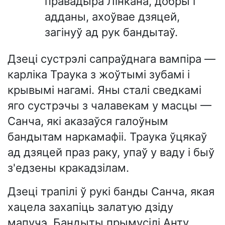
правадыра Лінкана, добры і
адданы, ахоўвае дзяцей,
загінуў ад рук бандытаў.
Дзеці сустрэлі сапраўднага вампіра —
карліка Траука з жоўтымі зубамі і
крывымі нагамі. Яны сталі сведкамі
яго сустрэчы з чалавекам у масцы —
Санча, які аказаўся галоўным
бандытам наркамафіі. Траука ўцякаў
ад дзяцей праз раку, упаў у ваду і быў
з'едзены кракадзілам.
Дзеці трапілі ў рукі банды Санча, якая
хацела захапіць залатую дзіду
мапучэ. Бандыты прымусілі Анту