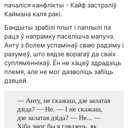
пачаліся канфлікты - Кайф застрэліў
Каймана каля ракі.
Бандыты зрабілі плыт і паплылі па
рацэ ў напрамку паселішча мапучэ.
Анту з болем успамінаў сваю радзіму і
разумеў, што вядзе ворагаў да сваіх
супляменнікаў. Ён не хацеў здрадзіць
племя, але не мог дазволіць забіць
дзяцей.
— Анту, не скажаш, дзе залатая
дзіда? — Не. — І не скажаш,
дзе залатая дзіда? — Не... —
Хіба змог бы я глядзець, як