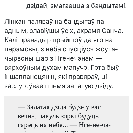
дзідай, змагаецца з бандытамі.
Лінкан паляваў на бандытаў па
адным, злавіўшы ўсіх, акрамя Санча.
Калі правадыр прыйшоў да яго на
перамовы, з неба спусціўся жоўта-
чырвоны шар з Нгенечэнам —
вярхоўным духам мапучэ. Гэта быў
іншапланецянін, які правяраў, ці
заслугоўвае племя залатую дзіду.
— Залатая дзіда будзе ў вас
вечна, пакуль зоркі будуць
гарэць на небе... — Нге-не-чэ-