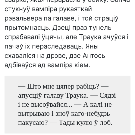
стукнуў вампіра рукаяткай
рэвальвера па галаве, і той страціў
прытомнасць. Дзеці праз тунель
спрабавалі ўцячы, але Траука ачуўся і
пачаў іх пераследаваць. Яны
схаваліся на дрэве, дзе Антось
адбіваўся ад вампіра кіем.
— Што мне цяпер рабіць? —
апусціў галаву Траука. — Сядзі
і не высоўвайся... — А калі не
вытрываю і зноў каго-небудзь
пакусаю? — Тады кулю ў лоб.