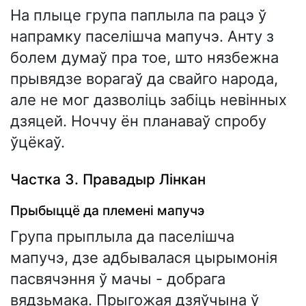
На плыце група паплыла па рацэ ў
напрамку паселішча мапучэ. Анту з
болем думаў пра тое, што нязбежна
прывядзе ворагаў да свайго народа,
але не мог дазволіць забіць невінных
дзяцей. Ноччу ён планаваў спробу
ўцёкаў.
Частка 3. Правадыр Лінкан
Прыбыццё да племені мапучэ
Група прыплыла да паселішча
мапучэ, дзе адбывалася цырымонія
пасвячэння ў мачы - добрага
вядзьмака. Прыгожая дзяўчына ў