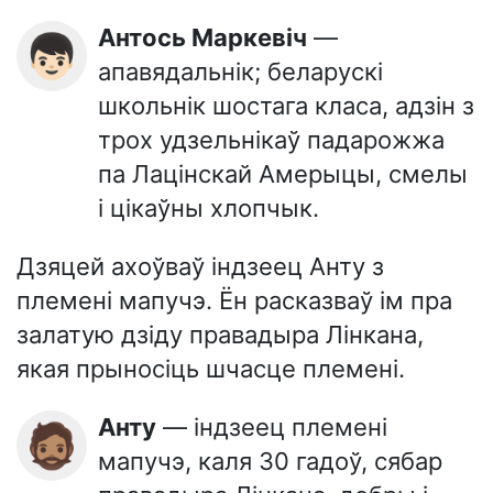
Антось Маркевіч
—
👦🏻
апавядальнік; беларускі
школьнік шостага класа, адзін з
трох удзельнікаў падарожжа
па Лацінскай Амерыцы, смелы
і цікаўны хлопчык.
Дзяцей ахоўваў індзеец Анту з
племені мапучэ. Ён расказваў ім пра
залатую дзіду правадыра Лінкана,
якая прыносіць шчасце племені.
Анту
— індзеец племені
🧔🏽
мапучэ, каля 30 гадоў, сябар