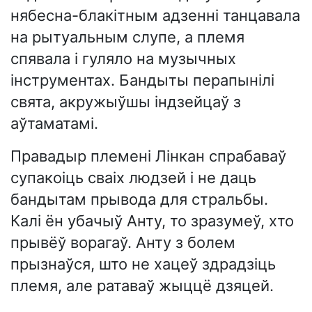
нябесна-блакітным адзенні танцавала
на рытуальным слупе, а племя
спявала і гуляло на музычных
інструментах. Бандыты перапынілі
свята, акружыўшы індзейцаў з
аўтаматамі.
Правадыр племені Лінкан спрабаваў
супакоіць сваіх людзей і не даць
бандытам прывода для стральбы.
Калі ён убачыў Анту, то зразумеў, хто
прывёў ворагаў. Анту з болем
прызнаўся, што не хацеў здрадзіць
племя, але ратаваў жыццё дзяцей.