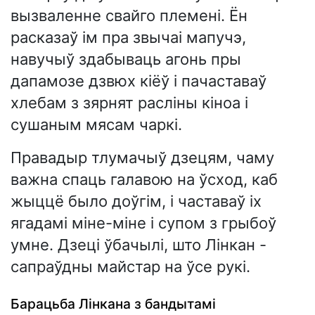
вызваленне свайго племені. Ён
расказаў ім пра звычаі мапучэ,
навучыў здабываць агонь пры
дапамозе дзвюх кіёў і пачаставаў
хлебам з зярнят расліны кіноа і
сушаным мясам чаркі.
Правадыр тлумачыў дзецям, чаму
важна спаць галавою на ўсход, каб
жыццё было доўгім, і частаваў іх
ягадамі міне-міне і супом з грыбоў
умне. Дзеці ўбачылі, што Лінкан -
сапраўдны майстар на ўсе рукі.
Барацьба Лінкана з бандытамі