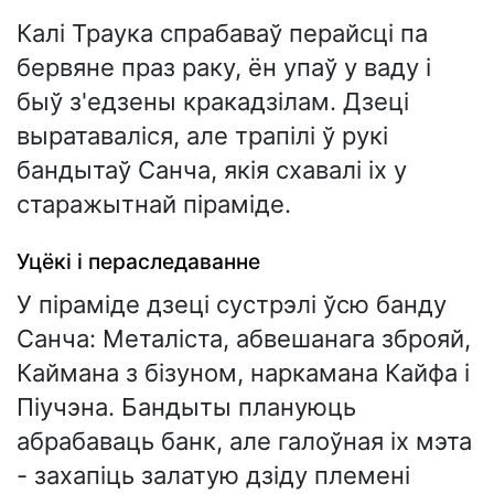
Калі Траука спрабаваў перайсці па
бервяне праз раку, ён упаў у ваду і
быў з'едзены кракадзілам. Дзеці
выратаваліся, але трапілі ў рукі
бандытаў Санча, якія схавалі іх у
старажытнай піраміде.
Уцёкі і пераследаванне
У піраміде дзеці сустрэлі ўсю банду
Санча: Металіста, абвешанага зброяй,
Каймана з бізуном, наркамана Кайфа і
Піучэна. Бандыты плануюць
абрабаваць банк, але галоўная іх мэта
- захапіць залатую дзіду племені