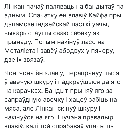
Лінкан пачаў паляваць на бандытаў па
адным. Спачатку ён злавіў Кайфа пры
дапамозе індзейскай пасткі уачы,
выкарыстаўшы сваю сабаку як
прынаду. Потым накінуў ласо на
Металіста і завёў абодвух у пячору,
дзе іх звязаў.
Чон-чона ён злавіў, перапрануўшыся
ў авечую шкуру і падкраўшыся да яго
на карачках. Бандыт прыняў яго за
сапраўдную авечку і хацеў забіць на
мяса, але Лінкан скінуў шкуру і
накінуўся на яго. Піучэна правадыр
злавіў, калі той спрабаваў уцячы па