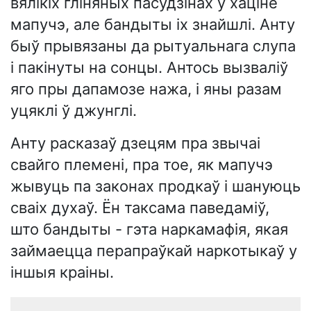
вялікіх гліняных пасудзінах у хаціне
мапучэ, але бандыты іх знайшлі. Анту
быў прывязаны да рытуальнага слупа
і пакінуты на сонцы. Антось вызваліў
яго пры дапамозе нажа, і яны разам
уцяклі ў джунглі.
Анту расказаў дзецям пра звычаі
свайго племені, пра тое, як мапучэ
жывуць па законах продкаў і шануюць
сваіх духаў. Ён таксама паведаміў,
што бандыты - гэта наркамафія, якая
займаецца перапраўкай наркотыкаў у
іншыя краіны.