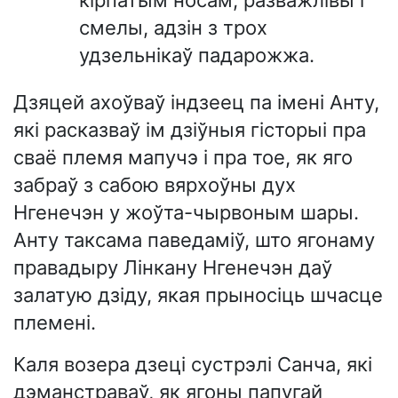
кірпатым носам, разважлівы і
смелы, адзін з трох
удзельнікаў падарожжа.
Дзяцей ахоўваў індзеец па імені Анту,
які расказваў ім дзіўныя гісторыі пра
сваё племя мапучэ і пра тое, як яго
забраў з сабою вярхоўны дух
Нгенечэн у жоўта-чырвоным шары.
Анту таксама паведаміў, што ягонаму
правадыру Лінкану Нгенечэн даў
залатую дзіду, якая прыносіць шчасце
племені.
Каля возера дзеці сустрэлі Санча, які
дэманстраваў, як ягоны папугай