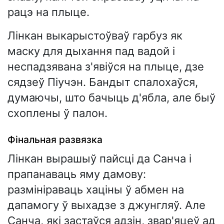
рацэ на плыце.
Лінкан выкарыстоўваў гарбуз як
маску для дыхання пад вадой і
неспадзявана з'явіўся на плыце, дзе
сядзеў Піучэн. Бандыт спалохаўся,
думаючы, што бачыць д'ябла, але быў
схоплены ў палон.
Фінальная развязка
Лінкан вырашыў пайсці да Санча і
прапанаваць яму дамову:
размініраваць хаціны ў абмен на
дапамогу ў выхадзе з джунгляў. Але
Санча, які застаўся адзін, звар'яцеў ад