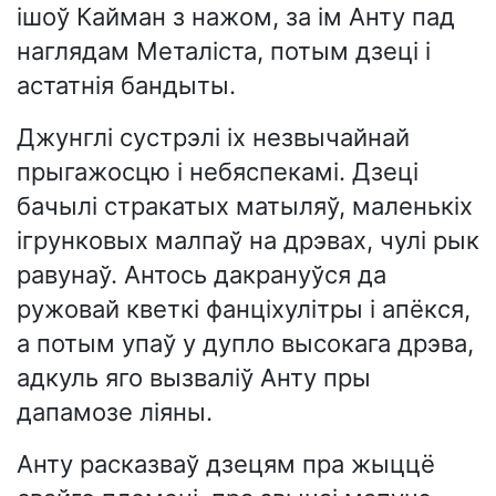
ішоў Кайман з нажом, за ім Анту пад
наглядам Металіста, потым дзеці і
астатнія бандыты.
Джунглі сустрэлі іх незвычайнай
прыгажосцю і небяспекамі. Дзеці
бачылі стракатых матыляў, маленькіх
ігрунковых малпаў на дрэвах, чулі рык
равунаў. Антось дакрануўся да
ружовай кветкі фанціхулітры і апёкся,
а потым упаў у дупло высокага дрэва,
адкуль яго вызваліў Анту пры
дапамозе ліяны.
Анту расказваў дзецям пра жыццё