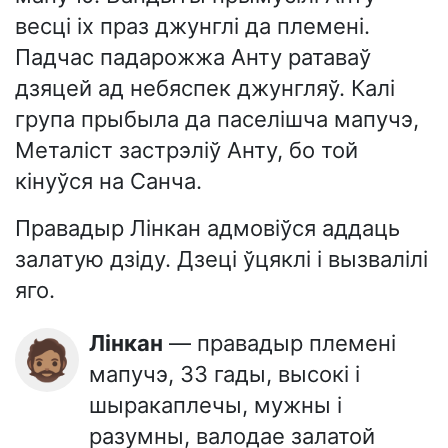
весці іх праз джунглі да племені.
Падчас падарожжа Анту ратаваў
дзяцей ад небяспек джунгляў. Калі
група прыбыла да паселішча мапучэ,
Металіст застрэліў Анту, бо той
кінуўся на Санча.
Правадыр Лінкан адмовіўся аддаць
залатую дзіду. Дзеці ўцяклі і вызвалілі
яго.
Лінкан
— правадыр племені
🧔🏽
мапучэ, 33 гады, высокі і
шыракаплечы, мужны і
разумны, валодае залатой