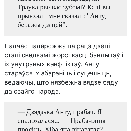
Траука рве вас зубамі? Калі вы
прыехалі, мне сказалі: "Анту,
беражы дзяцей".
Падчас падарожжа па рацэ дзеці
сталі сведкамі жорсткасці бандытаў і
іх унутраных канфліктаў. Анту
стараўся іх абараніць і суцешыць,
ведаючы, што нязбежна вядзе бяду
да свайго народа.
— Дзядзька Анту, прабач. Я
спалохалася... — Прабачэння
просіць. Хіба яна вінаватая?