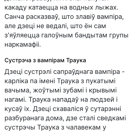
какаду катаецца на водных лыжах.
Санча расказваў, што злавіў вампіра,
але дзеці не ведалі, што ён сам
з'яўляецца галоўным бандытам групы
наркамафіі.
Сустрэча з вампірам Траука
Дзеці сустрэлі сапраўднага вампіра -
карліка па імені Траука з пукатымі
вачыма, жоўтымі зубамі і крывымі
нагамі. Траука нападаў на людзей і
кусаў іх. Дзеці схаваліся ў сутарэнні
разбуранага дома, дзе сталі сведкамі
сустрэчы Траука з чалавекам у