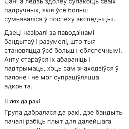
Санча ледзь здолеў супакоіць сваіх
падручных, якія ўсё больш
сумняваліся ў поспеху экспедыцыі.
Дзеці назіралі за паводзінамі
бандытаў і разумелі, што тыя
становяцца ўсё больш небяспечнымі.
Анту стараўся іх абараніць і
падтрымаць, хоць сам знаходзіўся ў
палоне і не мог супраціўляцца
адкрыта.
Шлях да ракі
Група дабралася да ракі, дзе бандыты
пачалі рабіць плыт для далейшага