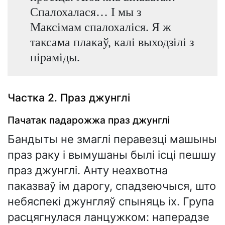
Спалохалася… І мы з
Максімам спалохаліся. Я ж
таксама плакаў, калі выходзілі з
піраміды.
Частка 2. Праз джунглі
Пачатак падарожжа праз джунглі
Бандыты не змаглі перавезці машыны
праз раку і вымушаны былі ісці пешшу
праз джунглі. Анту неахвотна
паказваў ім дарогу, спадзеючыся, што
небяспекі джунгляў спыняць іх. Група
расцягнулася ланцужком: наперадзе