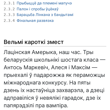
Прыбыццё да племені мапучэ
2.3.1
Палон і спробы ўцёкаў
2.3.2
Барацьба Лінкана з бандытамі
2.3.3
Фінальная развязка
2.3.4
Вельмі кароткі змест
Лацінская Амерыка, наш час. Тры
беларускія школьнікі шостага класа —
Антось Маркевіч, Алеся і Максім —
прыехалі ў падарожжа як пераможцы
міжнароднага конкурсу. На пяты
дзень іх настаўніца захварэла, а дзеці
адправіліся ў невялікі гарадок, дзе іх
папярэдзілі пра вампіра.