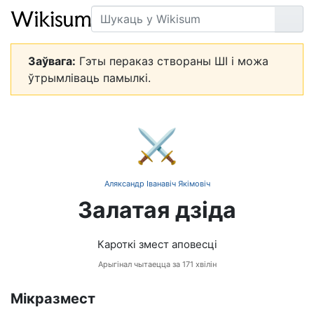
Пошук
Арт
Заўвага:
Гэты пераказ створаны ШІ і можа
ўтрымліваць памылкі.
⚔️
Аляксандр Іванавіч Якімовіч
Залатая дзіда
Кароткі змест аповесці
Арыгінал чытаецца за 171 хвілін
Мікразмест