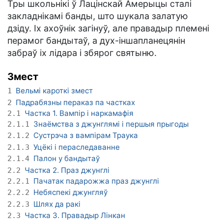
Тры школьнікі ў Лацінскай Амерыцы сталі
закладнікамі банды, што шукала залатую
дзіду. Іх ахоўнік загінуў, але правадыр племені
перамог бандытаў, а дух-іншапланецянін
забраў іх лідара і збярог святыню.
Змест
Вельмі кароткі змест
1
Падрабязны пераказ па частках
2
Частка 1. Вампір і наркамафія
2.1
Знаёмства з джунглямі і першыя прыгоды
2.1.1
Сустрэча з вампірам Траука
2.1.2
Уцёкі і пераследаванне
2.1.3
Палон у бандытаў
2.1.4
Частка 2. Праз джунглі
2.2
Пачатак падарожжа праз джунглі
2.2.1
Небяспекі джунгляў
2.2.2
Шлях да ракі
2.2.3
Частка 3. Правадыр Лінкан
2.3