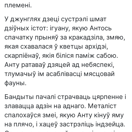
племені.
У джунглях дзеці сустрэлі шмат
дзіўных істот: ігуану, якую Антось
спачатку прыняў за кракадзіла, змяю,
якая схавалася ў кветцы архідэі,
скарпіёнаў, якія біліся паміж сабою.
Анту ратаваў дзяцей ад небяспекі,
тлумачыў ім асаблівасці мясцовай
фауны.
Бандыты пачалі страчваць цярпенне і
злавацца адзін на аднаго. Металіст
спалохаўся змеі, якую Анту кінуў яму
на плячо, і хацеў застрэліць індзейца.