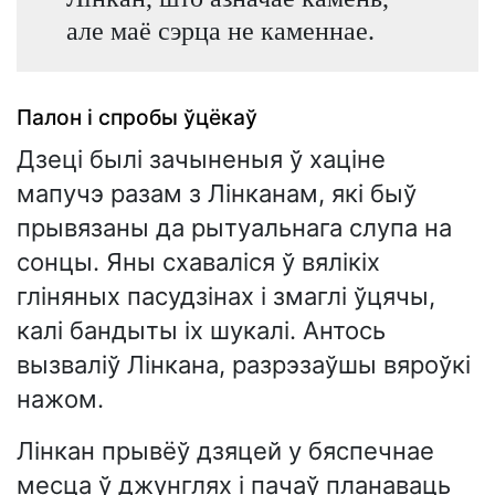
але маё сэрца не каменнае.
Палон і спробы ўцёкаў
Дзеці былі зачыненыя ў хаціне
мапучэ разам з Лінканам, які быў
прывязаны да рытуальнага слупа на
сонцы. Яны схаваліся ў вялікіх
гліняных пасудзінах і змаглі ўцячы,
калі бандыты іх шукалі. Антось
вызваліў Лінкана, разрэзаўшы вяроўкі
нажом.
Лінкан прывёў дзяцей у бяспечнае
месца ў джунглях і пачаў планаваць