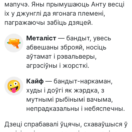
мапучэ. Яны прымушаюць Анту весці
іх у джунглі да ягонага племені,
пагражаючы забіць дзяцей.
Металіст
— бандыт, увесь
🔫
абвешаны зброяй, носіць
аўтамат і рэвальверы,
агрэсіўны і жорсткі.
Кайф
— бандыт-наркаман,
🤪
худы і доўгі як жэрдка, з
мутнымі рыбінымі вачыма,
непрадказальны і небяспечны.
Дзеці спрабавалі ўцячы, схаваўшыся ў