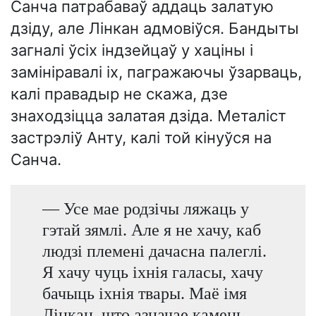
Санча патрабаваў аддаць залатую
дзіду, але Лінкан адмовіўся. Бандыты
загналі ўсіх індзейцаў у хаціны і
замініравалі іх, пагражаючы ўзарваць,
калі правадыр не скажа, дзе
знаходзіцца залатая дзіда. Металіст
застрэліў Анту, калі той кінуўся на
Санча.
— Усе мае родзічы ляжаць у
гэтай зямлі. Але я не хачу, каб
людзі племені дачасна палеглі.
Я хачу чуць іхнія галасы, хачу
бачыць іхнія твары. Маё імя
Лінкан, што азначае камень,