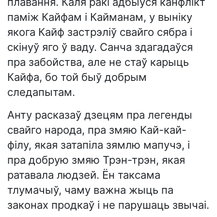
плавання. Каля ракі адбыўся канфлікт
паміж Кайфам і Кайманам, у выніку
якога Кайф застрэліў свайго сябра і
скінуў яго ў ваду. Санча здагадаўся
пра забойства, але не стаў карыць
Кайфа, бо той быў добрым
следапытам.
Анту расказаў дзецям пра легенды
свайго народа, пра змяю Кай-кай-
філу, якая затапіла зямлю мапучэ, і
пра добрую змяю Трэн-трэн, якая
ратавала людзей. Ён таксама
тлумачыў, чаму важна жыць па
законах продкаў і не парушаць звычаі.