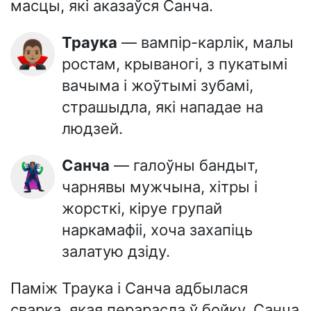
масцы, які аказаўся Санча.
Траука
— вампір-карлік, малы
🧛🏽‍♂️
ростам, крываногі, з пукатымі
вачыма і жоўтымі зубамі,
страшыдла, які нападае на
людзей.
Санча
— галоўны бандыт,
🦹🏽‍♂️
чарнявы мужчына, хітры і
жорсткі, кіруе групай
наркамафіі, хоча захапіць
залатую дзіду.
Паміж Траука і Санча адбылася
сварка, якая перарасла ў бойку. Санча