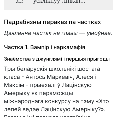
эн! — усклікнуў Лінкан...
Падрабязны пераказ па частках
Дзяленне частак на главы — умоўнае.
Частка 1. Вампір і наркамафія
Знаёмства з джунглямі і першыя прыгоды
Тры беларускія школьнікі шостага
класа - Антось Маркевіч, Алеся і
Максім - прыехалі ў Лацінскую
Амерыку як пераможцы
міжнароднага конкурсу на тэму «Хто
лепей ведае Лацінскую Амерыку?».