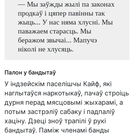
— Мы заўжды жылі па законах
продкаў і цяпер павінны так
жыць... У нас няма хлусні. Мы
паважаем старасць. Мы
беражом звычаі... Мапучэ
ніколі не хлусяць.
Палон у бандытаў
У індзейскім паселішчы Кайф, які
наглытаўся наркотыкаў, пачаў строіць
дурня перад мясцовымі жыхарамі, а
потым застрэліў сабаку і падпаліў
хаціну. Дзеці зноў трапілі ў рукі
бандытаў. Паміж членамі банды