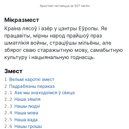
Арыгінал чытаецца за 507 хвілін
Мікразмест
Краіна лясоў і азёр у цэнтры Еўропы. Яе
працавіты, мірны народ прайшоў праз
шматлікія войны, страціўшы мільёны, але
збярог сваю старажытную мову, самабытную
культуру і нацыянальную годнасць.
Змест
Вельмі кароткі змест
1
Падрабязны пераказ
2
Азе мы знаходзімся ў свеце
2.1
Наша зямля
2.2
Нашы людзі
2.3
Наша мова
2.4
Наша вада
2.5
Нашы грошы
2.6