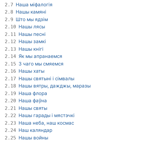
Наша міфалогія
2.7
Нашы камяні
2.8
Што мы ядзім
2.9
Нашы лясы
2.10
Нашы песні
2.11
Нашы замкі
2.12
Нашы кнігі
2.13
Як мы апранаемся
2.14
З чаго мы смяемся
2.15
Нашы хаты
2.16
Нашы святыні і сімвалы
2.17
Нашы вятры, дажджы, маразы
2.18
Наша флора
2.19
Наша фаўна
2.20
Нашы святы
2.21
Нашы гарады і мястэчкі
2.22
Наша неба, наш космас
2.23
Наш каляндар
2.24
Нашы войны
2.25