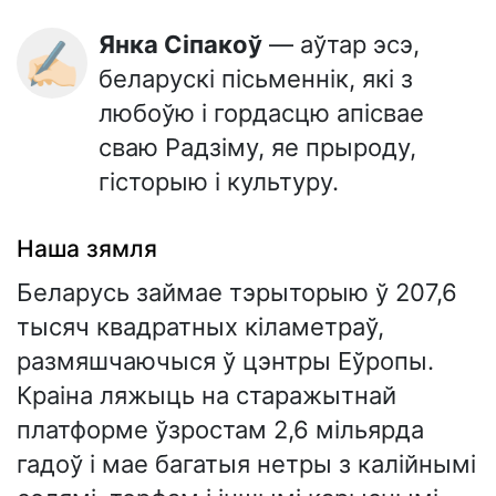
Янка Сіпакоў
— аўтар эсэ,
✍🏻
беларускі пісьменнік, які з
любоўю і гордасцю апісвае
сваю Радзіму, яе прыроду,
гісторыю і культуру.
Наша зямля
Беларусь займае тэрыторыю ў 207,6
тысяч квадратных кіламетраў,
размяшчаючыся ў цэнтры Еўропы.
Краіна ляжыць на старажытнай
платформе ўзростам 2,6 мільярда
гадоў і мае багатыя нетры з калійнымі