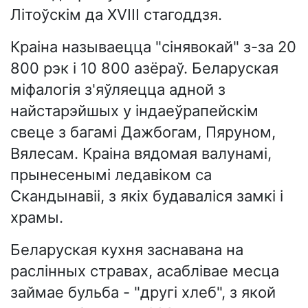
Літоўскім да XVIII стагоддзя.
Краіна называецца "сінявокай" з-за 20
800 рэк і 10 800 азёраў. Беларуская
міфалогія з'яўляецца адной з
найстарэйшых у індаеўрапейскім
свеце з багамі Дажбогам, Пяруном,
Вялесам. Краіна вядомая валунамі,
прынесенымі ледавіком са
Скандынавіі, з якіх будаваліся замкі і
храмы.
Беларуская кухня заснавана на
раслінных стравах, асаблівае месца
займае бульба - "другі хлеб", з якой