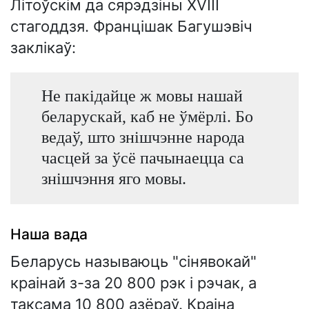
Літоўскім да сярэдзіны XVIII
стагоддзя. Францішак Багушэвіч
заклікаў:
Не пакідайце ж мовы нашай
беларускай, каб не ўмёрлі. Бо
ведаў, што знішчэнне народа
часцей за ўсё пачынаецца са
знішчэння яго мовы.
Наша вада
Беларусь называюць "сінявокай"
краінай з-за 20 800 рэк і рэчак, а
таксама 10 800 азёраў. Краіна