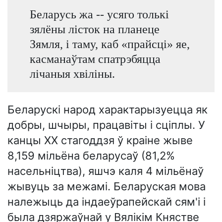
Беларусь жа -- усяго толькі
зялёны лісток на планеце
Зямля, і таму, каб «прайсці» яе,
касманаўтам спатрэбяцца
лічаныя хвіліны.
Беларускі народ характарызуецца як
добры, шчыры, працавіты і сціплы. У
канцы XX стагоддзя ў краіне жыве
8,159 мільёна беларусаў (81,2%
насельніцтва), яшчэ каля 4 мільёнаў
жывуць за межамі. Беларуская мова
належыць да індаеўрапейскай сям'і і
была дзяржаўнай у Вялікім Княстве