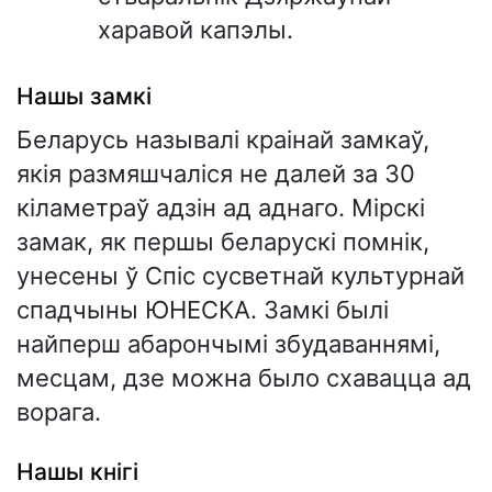
харавой капэлы.
Нашы замкі
Беларусь называлі краінай замкаў,
якія размяшчаліся не далей за 30
кіламетраў адзін ад аднаго. Мірскі
замак, як першы беларускі помнік,
унесены ў Спіс сусветнай культурнай
спадчыны ЮНЕСКА. Замкі былі
найперш абарончымі збудаваннямі,
месцам, дзе можна было схавацца ад
ворага.
Нашы кнігі