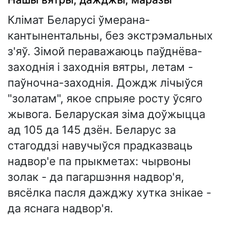
Клімат Беларусі ўмерана-
кантынентальны, без экстрэмальных
з'яў. Зімой пераважаюць паўднёва-
заходнія і заходнія вятры, летам -
паўночна-заходнія. Дождж лічыўся
"золатам", якое спрыяе росту ўсяго
жывога. Беларуская зіма доўжыцца
ад 105 да 145 дзён. Беларус за
стагоддзі навучыўся прадказваць
надвор'е па прыкметах: чырвоны
золак - да пагаршэння надвор'я,
вясёлка пасля дажджу хутка знікае -
да яснага надвор'я.