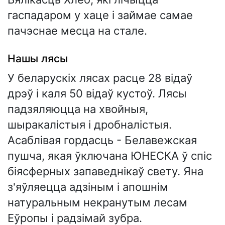
гаспадаром у хаце і займае самае
пачэснае месца на стале.
Нашы лясы
У беларускіх лясах расце 28 відаў
дрэў і каля 50 відаў кустоў. Лясы
падзяляюцца на хвойныя,
шыракалістыя і дробналістыя.
Асаблівая гордасць - Белавежская
пушча, якая ўключана ЮНЕСКА ў спіс
біясферных запаведнікаў свету. Яна
з'яўляецца адзіным і апошнім
натуральным некранутым лесам
Еўропы і радзімай зубра.