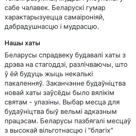
сабе чалавек. Беларускі гумар
характарызуецца самаіроніяй,
дабрадушнасцю і мудрасцю.
Нашы хаты
Беларусы спрадвеку будавалі хаты з
дрэва на стагоддзі, разлічваючы, што
ў ёй будуць жыць некалькі
пакаленняў. Заканчэнне будаўніцтва
новай хаты заўсёды было вялікім
святам - улазіны. Выбар месца для
будаўніцтва быў вельмі адказным
працэсам. Беларусы пазбягалі месцаў
з высокай вільготнасцю і "благіх"