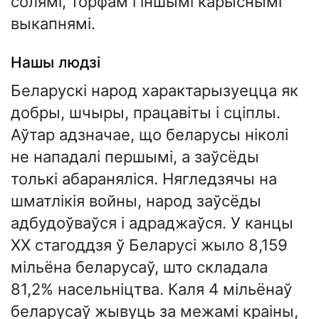
солямі, торфам і іншымі карыснымі
выкапнямі.
Нашы людзі
Беларускі народ характарызуецца як
добры, шчыры, працавіты і сціплы.
Аўтар адзначае, що беларусы ніколі
не нападалі першымі, а заўсёды
толькі абараняліся. Нягледзячы на
шматлікія войны, народ заўсёды
адбудоўваўся і адраджаўся. У канцы
XX стагоддзя ў Беларусі жыло 8,159
мільёна беларусаў, што складала
81,2% насельніцтва. Каля 4 мільёнаў
беларусаў жывуць за межамі краіны,