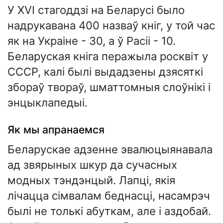
У XVI стагоддзі на Беларусі было
надрукавана 400 назваў кніг, у той час
як на Украіне - 30, а ў Расіі - 10.
Беларуская кніга перажыла росквіт у
СССР, калі былі выдадзены дзясяткі
збораў твораў, шматтомныя слоўнікі і
энцыклапедыі.
Як мы апранаемся
Беларускае адзенне эвалюцыянавала
ад звярыных шкур да сучасных
модных тэндэнцый. Лапці, якія
лічацца сімвалам беднасці, насамрэч
былі не толькі абуткам, але і аздобай.