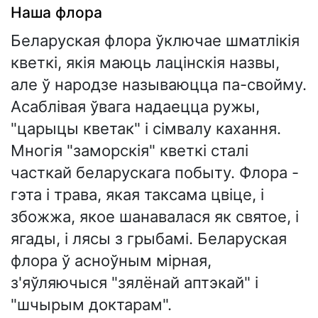
Наша флора
Беларуская флора ўключае шматлікія
кветкі, якія маюць лацінскія назвы,
але ў народзе называюцца па-свойму.
Асаблівая ўвага надаецца ружы,
"царыцы кветак" і сімвалу кахання.
Многія "заморскія" кветкі сталі
часткай беларускага побыту. Флора -
гэта і трава, якая таксама цвіце, і
збожжа, якое шанавалася як святое, і
ягады, і лясы з грыбамі. Беларуская
флора ў асноўным мірная,
з'яўляючыся "зялёнай аптэкай" і
"шчырым доктарам".