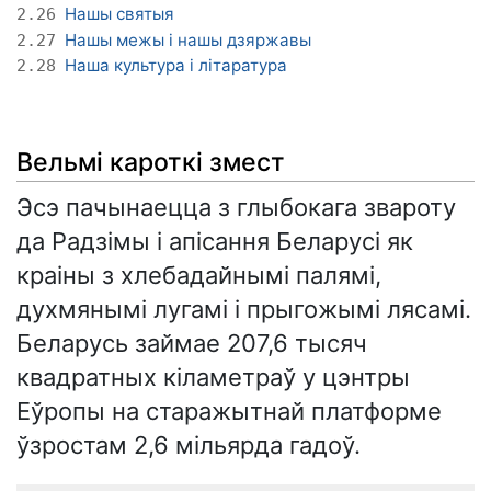
Нашы святыя
2.26
Нашы межы і нашы дзяржавы
2.27
Наша культура і літаратура
2.28
Вельмі кароткі змест
Эсэ пачынаецца з глыбокага звароту
да Радзімы і апісання Беларусі як
краіны з хлебадайнымі палямі,
духмянымі лугамі і прыгожымі лясамі.
Беларусь займае 207,6 тысяч
квадратных кіламетраў у цэнтры
Еўропы на старажытнай платформе
ўзростам 2,6 мільярда гадоў.