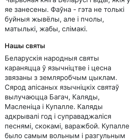
яе занесены. Фаўна - гэта не толькі
буйныя жывёлы, але і пчолы,
матылькі, жабы, слімакі.
Нашы святы
Беларускія народныя святы
караняцца ў язычніцтве і цесна
звязаны з земляробчым цыклам.
Сярод апісаных язычніцкіх святаў
вылучаюцца Багач, Каляды,
Масленіца і Купалле. Каляды
адкрывалі год і суправаджаліся
песнямі, скокамі, варажбой. Купалле
было самым вольным і разгульным