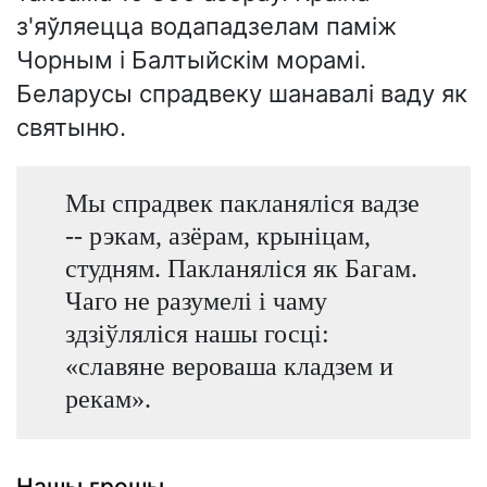
з'яўляецца водападзелам паміж
Чорным і Балтыйскім морамі.
Беларусы спрадвеку шанавалі ваду як
святыню.
Мы спрадвек пакланяліся вадзе
-- рэкам, азёрам, крыніцам,
студням. Пакланяліся як Багам.
Чаго не разумелі і чаму
здзіўляліся нашы госці:
«славяне вероваша кладзем и
рекам».
Нашы грошы