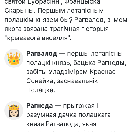
святой Еўфрасінні, Францыска
Скарыны. Першым летапісным
полацкім князем быў Рагвалод, з імем
якога звязана трагічная гісторыя
"крывавога вяселля".
Рагвалод
— першы летапісны
👑
полацкі князь, бацька Рагнеды,
забіты Уладзімірам Краснае
Сонейка, заснавальнік
Полацка.
Рагнеда
— прыгожая і
👸🏻
разумная дачка полацкага
князя Рагвалода, якая