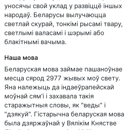
уносячы свой уклад у развіццё іншых
народаў. Беларусы вылучаюцца
светлай скурай, тонкімі рысамі твару,
светлымі валасамі і шэрымі або
блакітнымі вачыма.
Наша мова
Беларуская мова займае пашаноўнае
месца сярод 2977 жывых моў свету.
Яна належыць да індаеўрапейскай
моўнай сям'і і захавала такія
старажытныя словы, як "веды" і
"дзякуй". Гістарычна беларуская мова
была дзяржаўнай у Вялікім Княстве