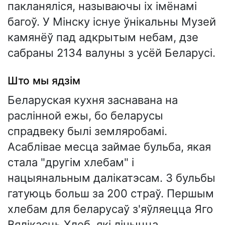
пакланяліся, называючы іх імёнамі
багоў. У Мінску існуе ўнікальны Музей
камянёў пад адкрытым небам, дзе
сабраны 2134 валуны з усёй Беларусі.
Што мы ядзім
Беларуская кухня заснавана на
раслінной ежы, бо беларусы
спрадвеку былі земляробамі.
Асаблівае месца займае бульба, якая
стала "другім хлебам" і
нацыянальным далікатэсам. З бульбы
гатуюць больш за 200 страў. Першым
хлебам для беларусаў з'яўляецца Яго
Вялікасць Хлеб, які лічыцца