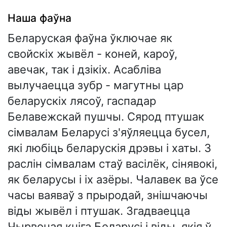
Наша фаўна
Беларуская фаўна ўключае як
свойскіх жывёл - коней, кароў,
авечак, так і дзікіх. Асабліва
вылучаецца зубр - магутны цар
беларускіх лясоў, гаспадар
Белавежскай пушчы. Сярод птушак
сімвалам Беларусі з'яўляецца бусел,
які любіць беларускія дрэвы і хаты. З
раслін сімвалам стаў васілёк, сінявокі,
як беларусы і іх азёры. Чалавек ва ўсе
часы ваяваў з прыродай, знішчаючы
віды жывёл і птушак. Згадваецца
Чырвоная кніга Беларусі і віды, якія ў