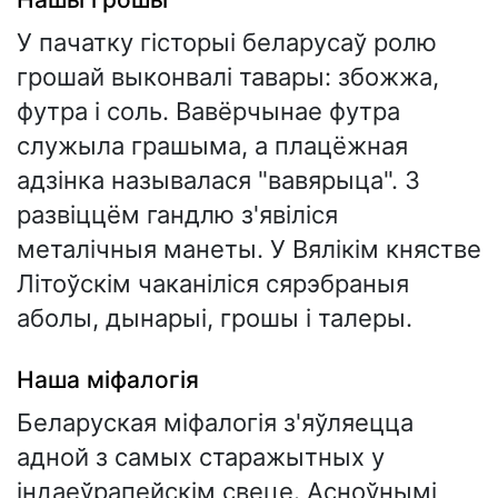
У пачатку гісторыі беларусаў ролю
грошай выконвалі тавары: збожжа,
футра і соль. Вавёрчынае футра
служыла грашыма, а плацёжная
адзінка называлася "вавярыца". З
развіццём гандлю з'явіліся
металічныя манеты. У Вялікім княстве
Літоўскім чаканіліся сярэбраныя
аболы, дынарыі, грошы і талеры.
Наша міфалогія
Беларуская міфалогія з'яўляецца
адной з самых старажытных у
індаеўрапейскім свеце. Асноўнымі