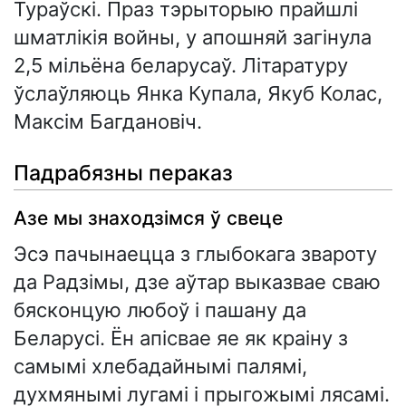
Тураўскі. Праз тэрыторыю прайшлі
шматлікія войны, у апошняй загінула
2,5 мільёна беларусаў. Літаратуру
ўслаўляюць Янка Купала, Якуб Колас,
Максім Багдановіч.
Падрабязны пераказ
Азе мы знаходзімся ў свеце
Эсэ пачынаецца з глыбокага звароту
да Радзімы, дзе аўтар выказвае сваю
бясконцую любоў і пашану да
Беларусі. Ён апісвае яе як краіну з
самымі хлебадайнымі палямі,
духмянымі лугамі і прыгожымі лясамі.