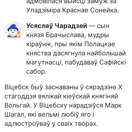
адмовілася выйсці замуж за
Уладзіміра Краснае Сонейка.
Усяслаў Чарадзей
— сын
🧙🏻‍♂️
князя Брачыслава, мудры
кіраўнік, пры якім Полацкае
княства дасягнула найбольшай
магутнасці, пабудаваў Сафійскі
сабор.
Віцебск быў заснаваны ў сярэдзіне X
стагоддзя вялікай кіеўскай княгіняй
Вольгай. У Віцебску нарадзіўся Марк
Шагал, які вельмі любіў яго і
адлюстроўваў у сваіх творах.