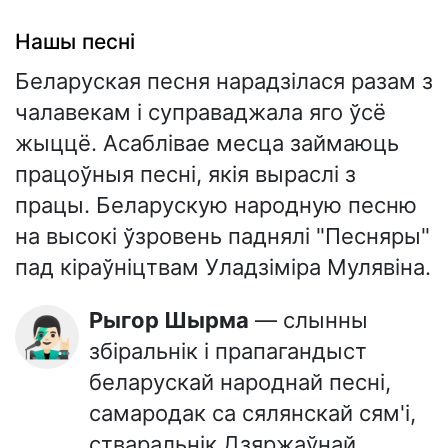
Нашы песні
Беларуская песня нарадзілася разам з
чалавекам і суправаджала яго ўсё
жыццё. Асаблівае месца займаюць
працоўныя песні, якія выраслі з
працы. Беларускую народную песню
на высокі ўзровень паднялі "Песняры"
пад кіраўніцтвам Уладзіміра Мулявіна.
Рыгор Шырма
— слынны
👨🏻‍🎤
збіральнік і прапагандыст
беларускай народнай песні,
самародак са сялянскай сям'і,
стваральнік Дзяржаўнай