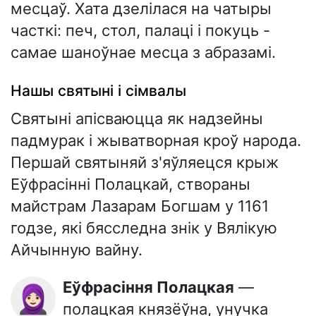
месцаў. Хата дзелілася на чатыры
часткі: печ, стол, палаці і покуць -
самае шаноўнае месца з абразамі.
Нашы святыні і сімвалы
Святыні апісваюцца як надзейны
падмурак і жыватворная кроў народа.
Першай святыняй з'яўляецся крыж
Еўфрасінні Полацкай, створаны
майстрам Лазарам Богшам у 1161
годзе, які бясследна знік у Вялікую
Айчынную вайну.
Еўфрасіння Полацкая
—
🧕🏻
полацкая князёўна, унучка