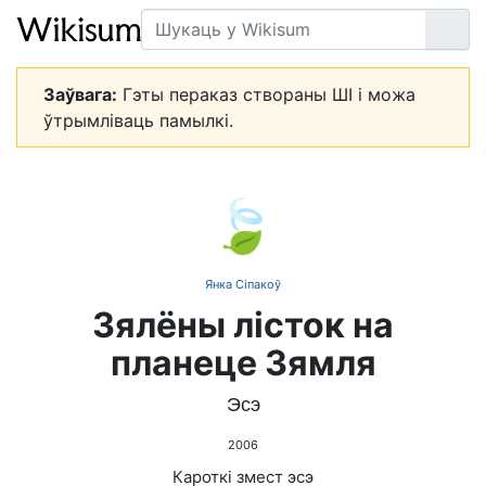
Пошук
Арт
Заўвага:
Гэты пераказ створаны ШІ і можа
ўтрымліваць памылкі.
🍃
Янка Сіпакоў
Зялёны лісток на
планеце Зямля
Эсэ
2006
Кароткі змест эсэ