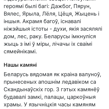
героямі былі багі: Дажбог, Пярун,
Вялес, Ярыла, Лёля, Цёця, Жыцень і
іншыя. Акрамя багоў, існавалі
ніжэйшыя істоты - духи, якія засялялі
дом, лес, раку. Беларусы імкнуліся
жыць з імі ў міры, лічачы іх сваімі
сямейнікамі.
Нашы камяні
Беларусь вядомая як краіна валуноў,
прынесеных апошнім ледавіком са
Скандынаўскіх гор. З гэтых камянёў
будавалі замкі, палацы, царкоўныя
храмы. У язычніцкія часы камяням