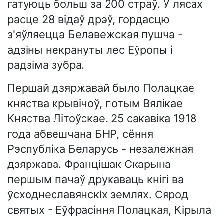
гатуюць больш за 200 страў. У лясах
расце 28 відаў дрэў, гордасцю
з'яўляецца Белавежская пушча -
адзіны некрануты лес Еўропы і
радзіма зубра.
Першай дзяржавай было Полацкае
княства крывічоў, потым Вялікае
Княства Літоўскае. 25 сакавіка 1918
года абвешчана БНР, сёння
Рэспубліка Беларусь - незалежная
дзяржава. Францішак Скарына
першым пачаў друкаваць кнігі ва
ўсходнеславянскіх землях. Сярод
святых - Еўфрасіння Полацкая, Кірыла