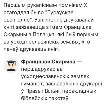
Першым рукапісным помнікам XI
стагоддзя было "Тураўскае
евангелле". Узнікненне друкаванай
кнігі звязваецца з імем Францішка
Скарыны з Полацка, які быў першым
ва ўсходнеславянскіх землях, хто
пачаў друкаваць кнігі.
Францішак Скарына
—
👨🏻‍🎓
першадрукар ва
ўсходнеславянскіх землях,
гуманіст, заснавальнік друкарні
ў Празе і Вільні, перакладчык
біблейскіх тэкстаў.