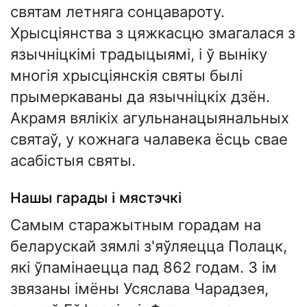
святам летняга сонцавароту.
Хрысціянства з цяжкасцю змагалася з
язычніцкімі традыцыямі, і ў выніку
многія хрысціянскія святы былі
прымеркаваны да язычніцкіх дзён.
Акрамя вялікіх агульнанацыянальных
святаў, у кожнага чалавека ёсць свае
асабістыя святы.
Нашы гарады і мястэчкі
Самым старажытным горадам на
беларускай зямлі з'яўляецца Полацк,
які ўпамінаецца пад 862 годам. З ім
звязаны імёны Усяслава Чарадзея,