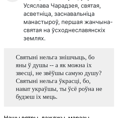
Усяслава Чарадзея, святая,
асветніца, заснавальніца
манастыроў, першая жанчына-
святая на ўсходнеславянскіх
землях.
Святыні нельга знішчыць, бо
яны ў душы -- а як можна іх
звесці, не звёўшы самую душу?
Святыні нельга ўкрасці, бо,
нават украўшы, ты ўсё роўна не
будзеш іх мець.
Нашы вятры, дажджы, маразы