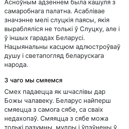
Асноўным адзеннем была кашуля з
самаробнага палатна. Асаблівае
значэнне мелі слуцкія паясы, якія
вырабляліся не толькі ў Слуцку, але і
ў іншых гарадах Беларусі.
Нацыянальны касцюм адлюстроўваў
душу і светапогляд беларускага
народа.
З чаго мы смяемся
Смех падаецца як шчаслівы дар
Божы чалавеку. Беларус найперш
смяецца з самога сябе, са сваіх
недахопаў. Смяяцца з сябе можа
толькі разумны, мудры і ўпэўнены ў