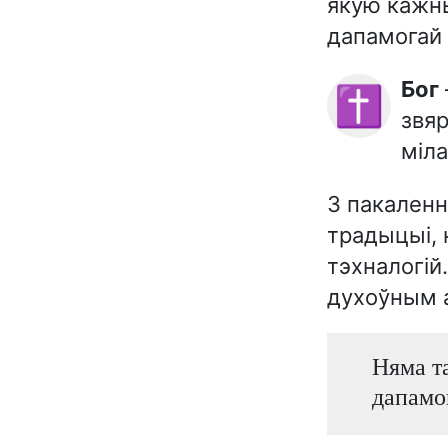
якую кажны
дапамогай 
Бог
✝️
звяр
міла
З пакаленн
традыцыі, 
тэхналогій
духоўным а
Няма та
дапамо