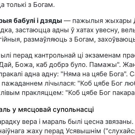
а толькі з Богам.
арыя бабулі і дзяды
— пажылыя жыхары 
дка, застаюцца адны ў хатах увесну, вел
гійныя, размаўляюць з Богам, захоўваюц
ылі перад кантрольнай ці экзаменам прас
"Дай, Божа, каб добрэ було. Памажы". Ж
пракалі адна адну: "Няма на цябе Бога".
ажаданнем лічылася: "Коб цябе Бог любі
івым пракляццем: "Коб цябе Бог пакара
аль у мясцовай супольнасці
радку вера і мараль былі цесна звязаны.
 наіўнага жаху перад Усявышнім ("слухайся