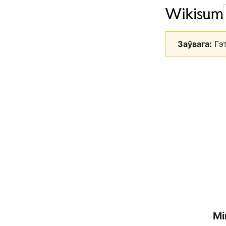
Заўвага:
Гэт
Мі