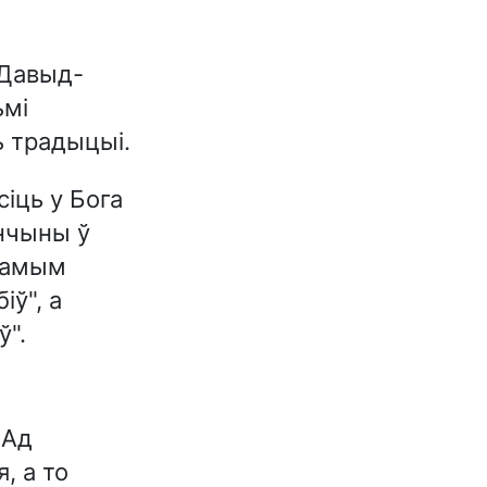
Давыд-
ьмі
ь традыцыі.
іць у Бога
анчыны ў
 Самым
ў", а
ў".
 Ад
, а то