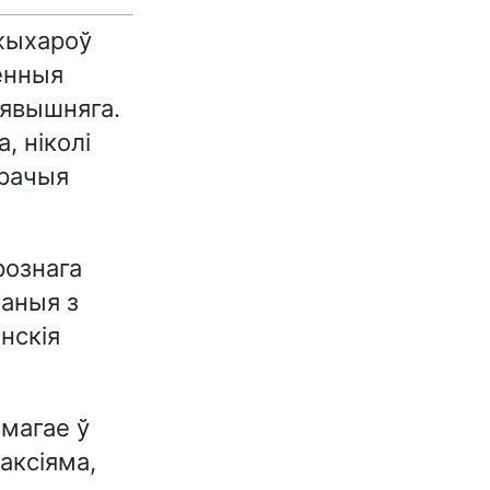
 жыхароў
зённыя
сявышняга.
, ніколі
орачыя
рознага
заныя з
нскія
амагае ў
аксіяма,