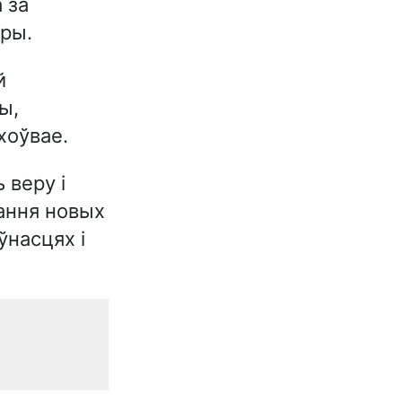
 за
еры.
й
ы,
хоўвае.
 веру і
жання новых
ўнасцях і