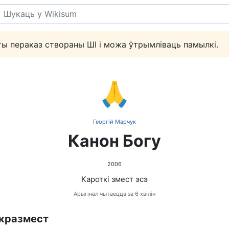
Пошук
ы пераказ створаны ШІ і можа ўтрымліваць памылкі.
🙏
Георгій Марчук
Канон Богу
2006
Кароткі змест эсэ
Арыгінал чытаецца за 6 хвілін
кразмест