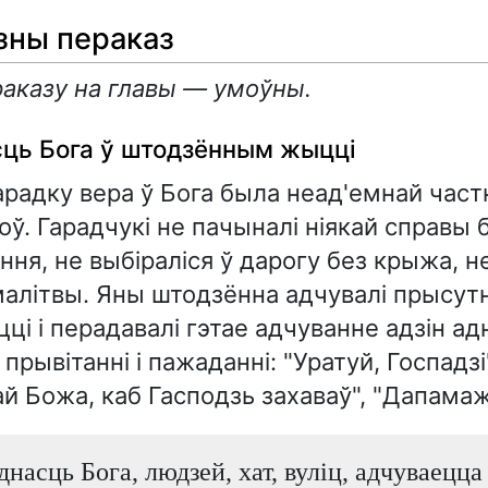
зны пераказ
аказу на главы — умоўны.
ць Бога ў штодзённым жыцці
радку вера ў Бога была неад'емнай час
оў. Гарадчукі не пачыналі ніякай справы 
ння, не выбіраліся ў дарогу без крыжа, не
малітвы. Яны штодзённа адчувалі прысут
цці і перадавалі гэтае адчуванне адзін а
рывітанні і пажаданні: "Уратуй, Госпадзі"
ай Божа, каб Гасподзь захаваў", "Дапама
днасць Бога, людзей, хат, вуліц, адчуваецца