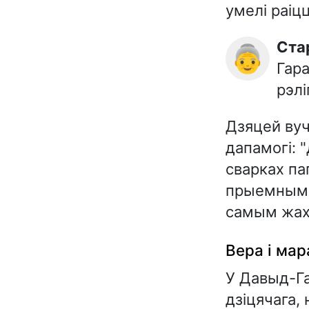
умелі раіцц
Ст
👵
Гара
рэлі
Дзяцей вуч
дапамогі: 
сварках па
прыемным п
самым жахл
Вера і мар
У Давыд-Га
дзіцячага,