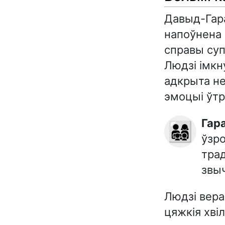
Давыд-Гара
напоўнена 
справы суп
Людзі імкн
адкрыта не
эмоцыі ўтр
Гар
👨‍👩‍👧‍👦
ўзро
трад
звы
Людзі верац
цяжкія хві