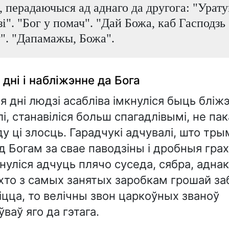
 перадаючыся ад аднаго да другога: "Урату
і". "Бог у помач". "Дай Божа, каб Гасподзь
ў". "Дапамажы, Божа".
дні і набліжэнне да Бога
я дні людзі асабліва імкнуліся быць бліжэ
і, станавіліся больш спагадлівымі, не пак
у ці злосць. Гарадчукі адчувалі, што тр
 Богам за свае паводзіны і дробныя грахі
кнуліся адчуць плячо суседа, сябра, аднак
 хто з самых занятых заробкам грошай з
цца, то велічны звон царкоўных званоў
ваў яго да гэтага.