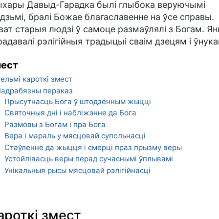
хары Давыд-Гарадка былі глыбока веруючымі
дзьмі, бралі Божае благаславенне на ўсе справы.
ват старыя людзі ў самоце размаўлялі з Богам. Я
радавалі рэлігійныя традыцыі сваім дзецям і ўнука
ест
ельмі кароткі змест
адрабязны пераказ
Прысутнасць Бога ў штодзённым жыцці
1
Святочныя дні і набліжэнне да Бога
2
Размовы з Богам і пра Бога
3
Вера і мараль у мясцовай супольнасці
4
Стаўленне да жыцця і смерці праз прызму веры
5
Устойлівасць веры перад сучаснымі ўплывамі
6
Унікальныя рысы мясцовай рэлігійнасці
7
ароткі змест