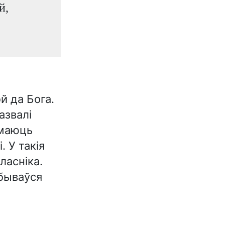
й,
й да Бога.
азвалі
ымаюць
. У такія
ласніка.
абываўся