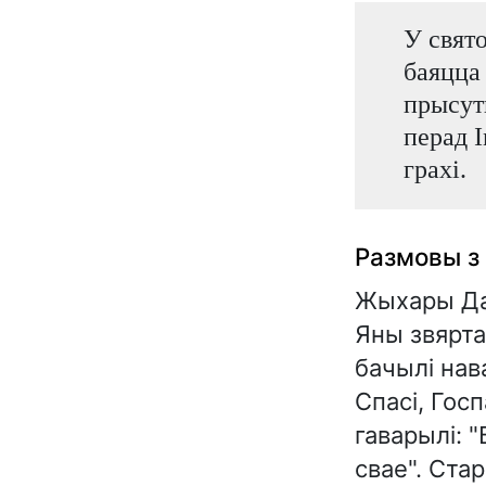
У свято
баяцца 
прысут
перад І
грахі.
Размовы з 
Жыхары Дав
Яны звярта
бачылі нава
Спасі, Госп
гаварылі: 
свае". Ста