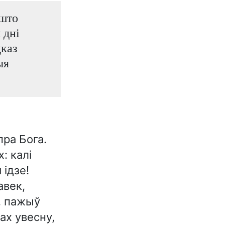
 што
 дні
дказ
ыя
пра Бога.
: калі
 ідзе!
авек,
у, пажыў
ах увесну,