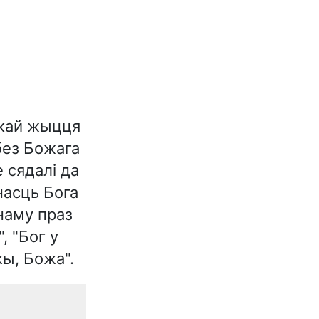
ткай жыцця
без Божага
 сядалі да
насць Бога
днаму праз
, "Бог у
жы, Божа".