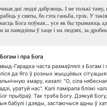
чныя дні людзі дабрэюць. I не толькі таму,
рабіць у святы, бо гэта ганьба, грэх. У такія
насць Бога поўная... усе як бы трымаюць а
м за паводзіны ў хаце і на людзях, за дробн
Богам і пра Бога
ыд-Гарадка часта размаўлялі з Богам і 
ліся да Яго ў розных жыццёвых сітуацыях
льнічную хмару, казалі: "О, сіла нябесная
адзі, уратуй нас". Калі памірала блізкі чал
"Бог прыбраў. Так трэба Богу. Дзякуй Бог
рыя бабулі і дзяды, застаючыся адны ў хат