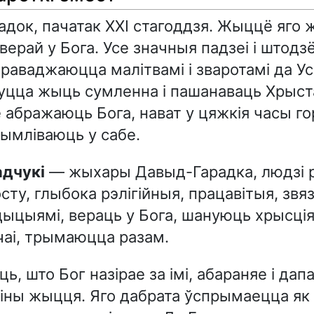
док, пачатак XXI стагоддзя. Жыццё яго
верай у Бога. Усе значныя падзеі і штод
раваджаюцца малітвамі і зваротамі да У
уцца жыць сумленна і пашанаваць Хрыста
 абражаюць Бога, нават у цяжкія часы г
ымліваюць у сабе.
адчукі
— жыхары Давыд-Гарадка, людзі 
сту, глыбока рэлігійныя, працавітыя, звя
ыцыямі, вераць у Бога, шануюць хрысція
чаі, трымаюцца разам.
ь, што Бог назірае за імі, абараняе і дап
ліны жыцця. Яго дабрата ўспрымаецца як 