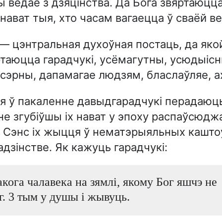
 ведае з дзяцінства. Да Бога звяртаюцца
нават тыя, хто часам вагаецца ў сваёй в
— цэнтральная духоўная постаць, да яко
таюцца гарадчукі, усёмагутны, усюдыісн
сэрны, дапамагае людзям, бласлаўляе, а
я ў пакаленне давыдгарадчукі перадаюць
не згубіўшы іх нават у эпоху распаўсюд
. Сэнс іх жыцця ў нематэрыяльных кашто
дзінстве. Як кажуць гарадчукі:
кога чалавека на зямлі, якому Бог яшчэ не
г. 3 тым у душы і жывуць.