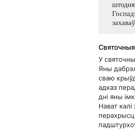
штодня,
Госпадз
захава
Святочныя 
У святочны
Яны дабрэл
сваю крыўд
адказ перад
дні яны ім
Нават калі
перахрысці
падштурхоў