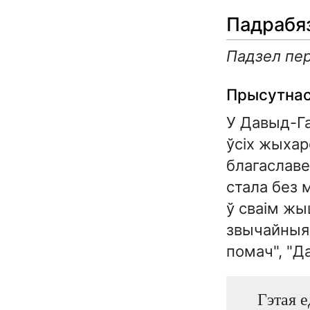
Падрабя
Падзел пер
Прысутнас
У Давыд-Га
ўсіх жыхар
благаславе
стала без 
ў сваім жы
звычайныя п
помач", "Д
Гэтая е