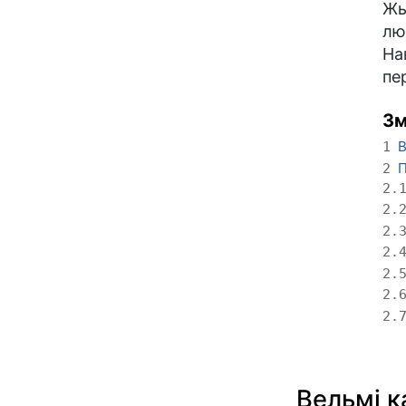
Жы
лю
На
пе
Зм
В
1
П
2
2.
2.
2.
2.
2.
2.
2.
Вельмі к