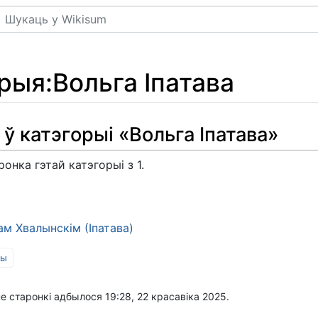
Пошук
орыя
:
Вольга Іпатава
 ў катэгорыі «Вольга Іпатава»
ронка гэтай катэгорыі з 1.
м Хвалынскім (Іпатава)
ры
 старонкі адбылося 19:28, 22 красавіка 2025.