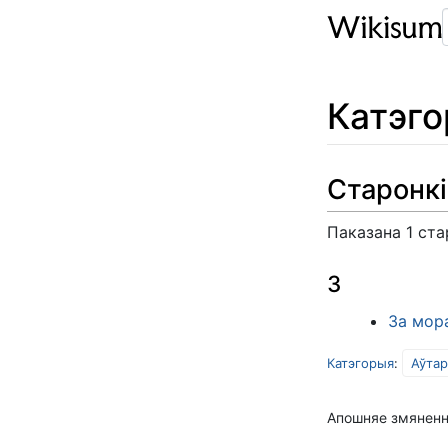
Катэг
Старонкі
Паказана 1 ста
З
За мора
Катэгорыя
:
Аўта
Апошняе змяненне