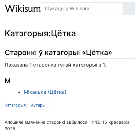
Пошук
Арт
Катэгорыя
:
Цётка
Старонкі ў катэгорыі «Цётка»
Паказана 1 старонка гэтай катэгорыі з 1.
М
Міхаська (Цётка)
Катэгорыя
:
Аўтары
Апошняе змяненне старонкі адбылося 11:42, 16 красавіка
2025.