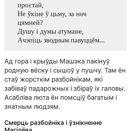
простай,
Не ўкіне ў цьму, за ноч
цямней?
Душу і думы атумане,
Ачэпіць зводным павуццём...
Ад гора і крыўды Машэка пакінуў
родную вёску і сышоў у пушчу. Там ён
стаў жорсткім разбойнікам, які
забіваў падарожных і збіраў іх галовы.
Асабліва люта ён помсціў багатым і
знатным людзям.
Смерць разбойніка і ўзнікненне
Магілёва