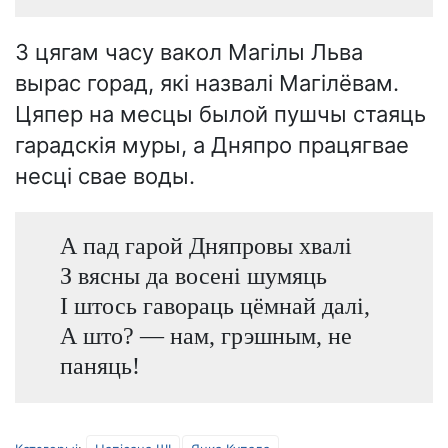
З цягам часу вакол Магілы Льва
вырас горад, які назвалі Магілёвам.
Цяпер на месцы былой пушчы стаяць
гарадскія муры, а Дняпро працягвае
несці свае воды.
А пад гарой Дняпровы хвалі
З вясны да восені шумяць
І штось гавораць цёмнай далі,
А што? — нам, грэшным, не
паняць!