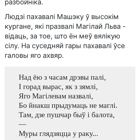
разбойніка.
Людзі пахавалі Машэку ў высокім
кургане, які празвалі Магілай Льва -
відаць, за тое, што ён меў вялікую
сілу. На суседняй гары пахавалі ўсе
галовы яго ахвяр.
Над ёю з часам дрэвы палі,
І горад вырас, як з зямлі,
Яго Магілевам назвалі,
Бо йнакш прыдумаць не маглі.
Там, дзе пушчар быў і балота,
—
Муры глядзяцца у раку...