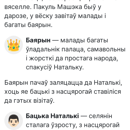
вяселле. Пакуль Машэка быў у
дарозе, у вёску завітаў малады і
багаты баярын.
Баярын
— малады багаты
👑
ўладальнік палаца, самавольны
і жорсткі да простага народа,
спакусіў Натальку.
Баярын пачаў заляцацца да Наталькі,
хоць яе бацькі з насцярогай ставіліся
да гэтых візітаў.
Бацька Наталькі
— селянін
👨🏻
сталага ўзросту, з насцярогай