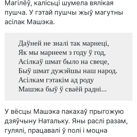
Магілёў, калісьці шумела вялікая
пушча. У гэтай пушчы жыў магутны
асілак Машэка.
Даўней не зналі так марнеці,
Як мы марнеем з году ў год,
Асілкаў шмат было на свеце,
Быў шмат дужэйшы наш народ.
Асілкам гэтакім ад роду
Машэка быў ў сваёй радні...
У вёсцы Машэка пакахаў прыгожую
дзяўчыну Натальку. Яны раслі разам,
гулялі, працавалі ў полі і моцна