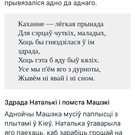
прывязаліся адно да аднаго.
Каханне — лёгкая прынада
Для сэрцаў чуткіх, маладых,
Хоць бы гняздзілася ў ім
здрада,
Хоць гэта б яду быў кяліх.
Усе мы п'ём яго з дурноты,
Жывём ні явай і ні сном.
Здрада Наталькі і помста Машэкі
Аднойчы Машэка мусіў паплысці з
плытамі ў Кіеў. Наталька ўгаварыла
яго паехаць, каб зарабіць грошай на