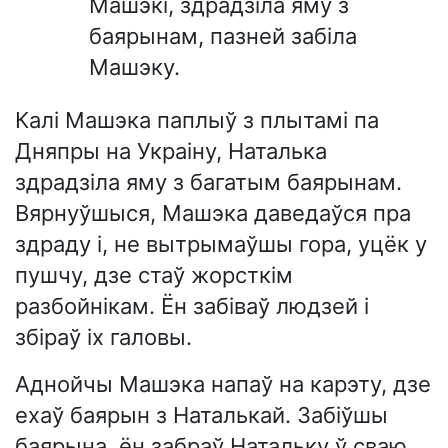
Машэкі, здрадзіла яму з
баярынам, пазней забіла
Машэку.
Калі Машэка паплыў з плытамі па
Дняпры на Украіну, Наталька
здрадзіла яму з багатым баярынам.
Вярнуўшыся, Машэка даведаўся пра
здраду і, не вытрымаўшы гора, уцёк у
пушчу, дзе стаў жорсткім
разбойнікам. Ён забіваў людзей і
збіраў іх галовы.
Аднойчы Машэка напаў на карэту, дзе
ехаў баярын з Наталькай. Забіўшы
баярына, ён забраў Натальку ў сваю