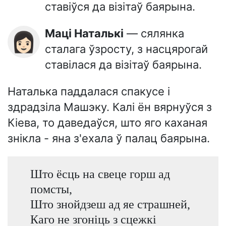
ставіўся да візітаў баярына.
Маці Наталькі
— сялянка
👩🏻
сталага ўзросту, з насцярогай
ставілася да візітаў баярына.
Наталька паддалася спакусе і
здрадзіла Машэку. Калі ён вярнуўся з
Кіева, то даведаўся, што яго каханая
знікла - яна з'ехала ў палац баярына.
Што ёсць на свеце горш ад
помсты,
Што знойдзеш ад яе страшней,
Каго не згоніць з сцежкі