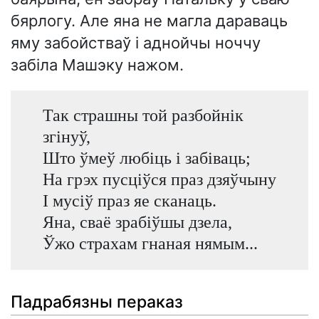
бярлогу. Але яна не магла дараваць
яму забойстваў і аднойчы ноччу
забіла Машэку нажом.
Так страшны той разбойнік
згінуў,
Што ўмеў любіць і забіваць;
На грэх пусціўся праз дзяўчыну
І мусіў праз яе сканаць.
Яна, сваё зрабіўшы дзела,
Ўжо страхам гнаная нямым...
Падрабязны пераказ