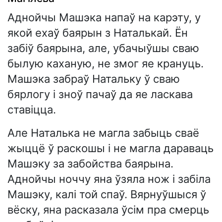
Аднойчы Машэка напаў на карэту, у
якой ехаў баярын з Наталькай. Ён
забіў баярына, але, убачыўшы сваю
былую каханую, не змог яе крануць.
Машэка забраў Натальку ў сваю
бярлогу і зноў пачаў да яе ласкава
ставіцца.
Але Наталька не магла забыць сваё
жыццё ў раскошы і не магла дараваць
Машэку за забойства баярына.
Аднойчы ноччу яна ўзяла нож і забіла
Машэку, калі той спаў. Вярнуўшыся ў
вёску, яна расказала ўсім пра смерць