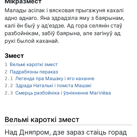
Мікразмест
Малады асілак і вясковая прыгажуня кахалі
адно аднаго. Яна здрадзіла яму з баярынам,
калі ён быў у ад'ездзе. Ад гора селянін стаў
разбойнікам, забіў баярына, але загінуў ад
рукі былой каханай.
Змест
Вельмі кароткі змест
1
Падрабязны пераказ
2
Легенда пра Машэку і яго каханне
2.1
Здрада Наталькі і помста Машэкі
2.2
Смерць разбойніка і ўзнікненне Магілёва
2.3
Вельмі кароткі змест
Над Дняпром, дзе зараз стаіць горад