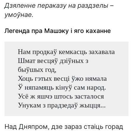
Дзяленне пераказу на раздзелы –
умоўнае.
Легенда пра Машэку і яго каханне
Нам продкаў кемкасць захавала
Шмат весцяў дзіўных з
быўшых год,
Хоць гэтых весці ўжо нямала
Ў няпамяць кінуў сам народ.
Усё ж яшчэ штось засталося
Унукам з прадзедаў жыцця...
Над Дняпром, дзе зараз стаіць горад