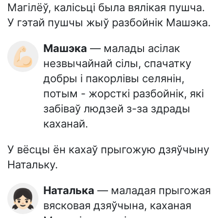
Магілёў, калісьці была вялікая пушча.
У гэтай пушчы жыў разбойнік Машэка.
Машэка
— малады асілак
💪🏻
незвычайнай сілы, спачатку
добры і пакорлівы селянін,
потым - жорсткі разбойнік, які
забіваў людзей з-за здрады
каханай.
У вёсцы ён кахаў прыгожую дзяўчыну
Натальку.
Наталька
— маладая прыгожая
👧🏻
вясковая дзяўчына, каханая