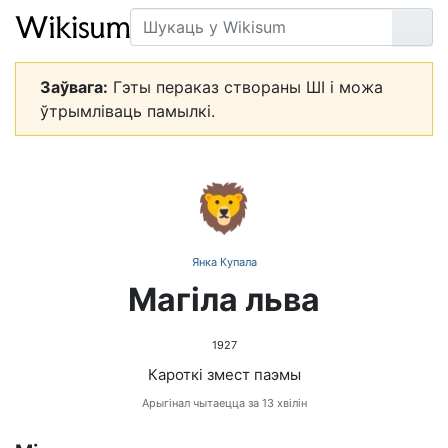
Пошук
Арт
Заўвага:
Гэты пераказ створаны ШІ і можа
ўтрымліваць памылкі.
🦁
Янка Купала
Магіла льва
1927
Кароткі змест паэмы
Арыгінал чытаецца за 13 хвілін