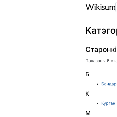
Катэг
Старонкі
Паказаны 6 ста
Б
Бандар
К
Курган 
М