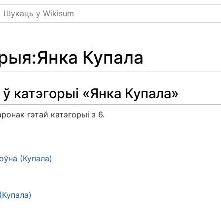
Пошук
орыя
:
Янка Купала
 ў катэгорыі «Янка Купала»
ронак гэтай катэгорыі з 6.
оўна (Купала)
(Купала)