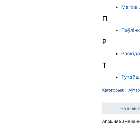
Магіла 
П
Паўлінк
Р
Раскіда
Т
Тутэйш
Катэгорыя
:
Аўта
На іншых
Апошняе змяненне