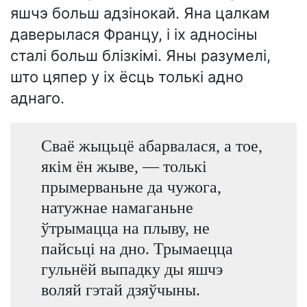
яшчэ больш адзінокай. Яна цалкам
даверылася Францу, і іх адносіны
сталі больш блізкімі. Яны разумелі,
што цяпер у іх ёсць толькі адно
аднаго.
Сваё жыцьцё абарвалася, а тое,
якім ён жыве, — толькі
прымерваньне да чужога,
натужнае намаганьне
ўтрымацца на плыву, не
пайсьці на дно. Трымаецца
гульнёй выпадку ды яшчэ
воляй гэтай дзяўчыны.