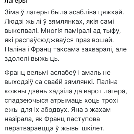
лагеры
Зіма ў лагеры была асабліва цяжкай.
Людзі жылі ў зямлянках, якія самі
выкопвалі. Многія паміралі ад тыфу,
які распаўсюджваўся праз вошай.
Паліна і Франц таксама захварэлі, але
здолелі выжыць.
Франц вельмі аслабеў і амаль не
выходзіў са сваёй зямлянкі. Паліна
кожны дзень хадзіла да варот лагера,
спадзеючыся атрымаць хоць трохі
ежы для іх абодвух. Яна з жахам
назірала, як Франц паступова
ператвараецца ў жывы шкілет.