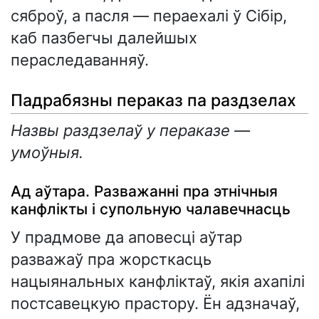
сяброў, а пасля — пераехалі ў Сібір,
каб пазбегчы далейшых
пераследаванняў.
Падрабязны пераказ па раздзелах
Назвы раздзелаў у пераказе —
умоўныя.
Ад аўтара. Разважанні пра этнічныя
канфлікты і супольную чалавечнасць
У прадмове да аповесці аўтар
разважаў пра жорсткасць
нацыянальных канфліктаў, якія ахапілі
постсавецкую прастору. Ён адзначаў,