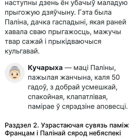
наступны дзень ён убачыў маладую
прыгожую дзяўчыну. Гэта была
Паліна, дачка гаспадыні, якая раней
хавала сваю прыгажосць, мажучы
твар сажай і прыкідваючыся
кульгавай.
Кучарыха
— маці Паліны,
👵🏻
пажылая жанчына, каля 50
гадоў, з добрай усмешкай,
спакойная, клапатлівая,
памірае ў сярэдзіне аповесці.
Раздзел 2. Узрастаючая сувязь паміж
Францам і Палінай сярод небяспекі