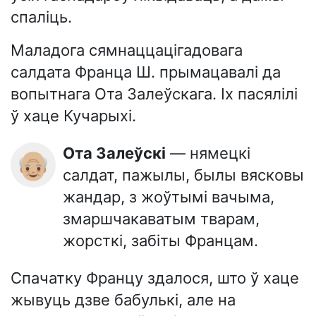
спаліць.
Маладога сямнаццацігадовага
салдата Франца Ш. прымацавалі да
вопытнага Ота Залеўскага. Іх пасялілі
ў хаце Кучарыхі.
Ота Залеўскі
— нямецкі
👴🏼
салдат, пажылы, былы вясковы
жандар, з жоўтымі вачыма,
змаршчакаватым тварам,
жорсткі, забіты Францам.
Спачатку Францу здалося, што ў хаце
жывуць дзве бабулькі, але на