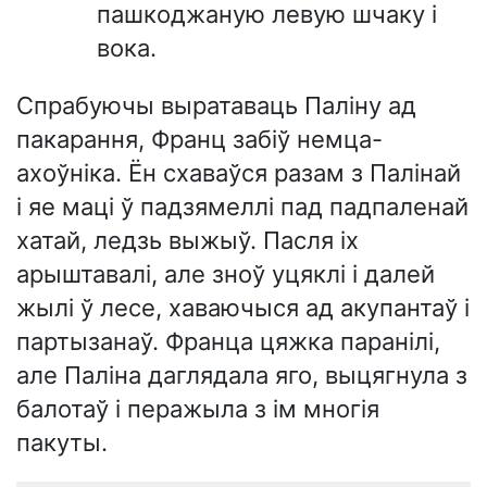
пашкоджаную левую шчаку і
вока.
Спрабуючы выратаваць Паліну ад
пакарання, Франц забіў немца-
ахоўніка. Ён схаваўся разам з Палінай
і яе маці ў падзямеллі пад падпаленай
хатай, ледзь выжыў. Пасля іх
арыштавалі, але зноў уцяклі і далей
жылі ў лесе, хаваючыся ад акупантаў і
партызанаў. Франца цяжка паранілі,
але Паліна даглядала яго, выцягнула з
балотаў і перажыла з ім многія
пакуты.