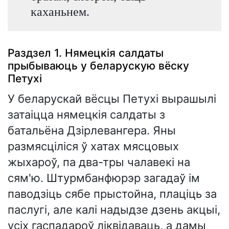
каханьнем.
Раздзел 1. Нямецкія салдаты
прыбываюць у беларускую вёску
Петухі
У беларускай вёсцы Петухі вырашылі
затаіцца нямецкія салдаты з
батальёна Дзірлевангера. Яны
размясціліся ў хатах мясцовых
жыхароў, па два-тры чалавекі на
сям'ю. Штурмбанфюрэр загадаў ім
паводзіць сябе прыстойна, плаціць за
паслугі, але калі надыдзе дзень акцыі,
усіх гаспадароў ліквідаваць, а дамы