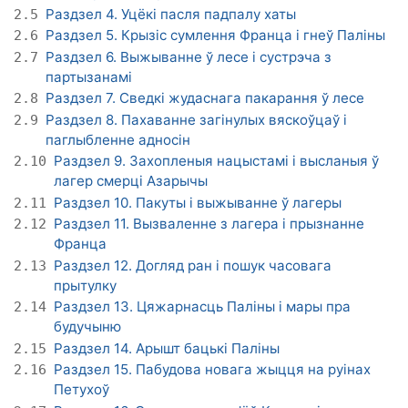
Раздзел 4. Уцёкі пасля падпалу хаты
2.5
Раздзел 5. Крызіс сумлення Франца і гнеў Паліны
2.6
Раздзел 6. Выжыванне ў лесе і сустрэча з
2.7
партызанамі
Раздзел 7. Сведкі жудаснага пакарання ў лесе
2.8
Раздзел 8. Пахаванне загінулых вяскоўцаў і
2.9
паглыбленне адносін
Раздзел 9. Захопленыя нацыстамі і высланыя ў
2.10
лагер смерці Азарычы
Раздзел 10. Пакуты і выжыванне ў лагеры
2.11
Раздзел 11. Вызваленне з лагера і прызнанне
2.12
Франца
Раздзел 12. Догляд ран і пошук часовага
2.13
прытулку
Раздзел 13. Цяжарнасць Паліны і мары пра
2.14
будучыню
Раздзел 14. Арышт бацькі Паліны
2.15
Раздзел 15. Пабудова новага жыцця на руінах
2.16
Петухоў