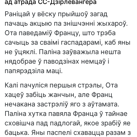
ад атрада СС-Дзірлевангера
Раніцай у вёску прыйшоў загад
пачаць акцыю па знішчэнні жыхароў.
Ота паведаміў Францу, што трэба
сачыць за сваімі гаспадарамі, каб яны
не ўцяклі. Паліна заўважыла нешта
нядобрае ў паводзінах немцаў і
папярэдзіла маці.
Калі пачуліся першыя стрэлы, Ота
хацеў забіць жанчын, але Франц
нечакана застрэліў яго з аўтамата.
Паліна хутка павяла Франца ў тайнае
сховішча пад падлогай, якое зрабіў яе
бацька. Яны паспелі схавацца разам з