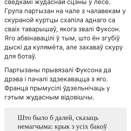
сведкамі жудаснай сцэны ў лесе.
Група партызан на чале з чалавекам у
скураной куртцы схапіла аднаго са
сваіх таварышаў, якога звалі Фуксон.
Яго абвінавацілі ў тым, што ён згубіў
дыскі да кулямёта, але захаваў скуру
для ботаў.
Партызаны прывязалі Фуксона да
дрэва і пачалі здзекавацца з яго.
Франца прымусілі ўдзельнічаць у
гэтым жудасным відовішчы.
Што было б далей, сказаць
немагчыма: крык з усіх бакоў