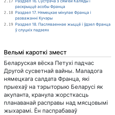
Раздзел 16. Сустрэча з сям'ёй Каляды і
2.17
раскрыццё асобы Франца
Раздзел 17. Нямецкае мінулае Франца і
2.18
разважанні Кучэры
Раздзел 18. Пасляваеннае жыццё і ўдзел Франца
2.19
ў слуцкіх падзеях
Вельмі кароткі змест
Беларуская вёска Петухі падчас
Другой сусветнай вайны. Маладога
нямецкага салдата Франца, які
прыехаў на тэрыторыю Беларусі як
акупанта, кранула жорсткасць
планаванай расправы над мясцовымі
жыхарамі. Ён паспрабаваў