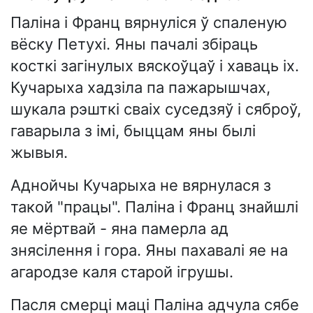
Паліна і Франц вярнуліся ў спаленую
вёску Петухі. Яны пачалі збіраць
косткі загінулых вяскоўцаў і хаваць іх.
Кучарыха хадзіла па пажарышчах,
шукала рэшткі сваіх суседзяў і сяброў,
гаварыла з імі, быццам яны былі
жывыя.
Аднойчы Кучарыха не вярнулася з
такой "працы". Паліна і Франц знайшлі
яе мёртвай - яна памерла ад
знясілення і гора. Яны пахавалі яе на
агародзе каля старой ігрушы.
Пасля смерці маці Паліна адчула сябе