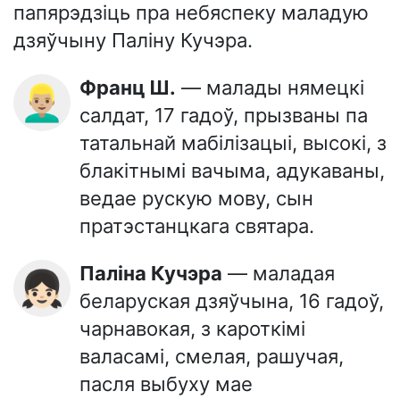
папярэдзіць пра небяспеку маладую
дзяўчыну Паліну Кучэра.
Франц Ш.
— малады нямецкі
👱🏼‍♂️
салдат, 17 гадоў, прызваны па
татальнай мабілізацыі, высокі, з
блакітнымі вачыма, адукаваны,
ведае рускую мову, сын
пратэстанцкага святара.
Паліна Кучэра
— маладая
👧🏻
беларуская дзяўчына, 16 гадоў,
чарнавокая, з кароткімі
валасамі, смелая, рашучая,
пасля выбуху мае