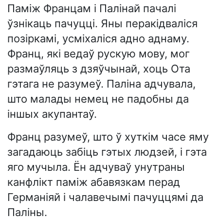
Паміж Францам і Палінай пачалі
ўзнікаць пачуцці. Яны перакідваліся
позіркамі, усміхаліся адно аднаму.
Франц, які ведаў рускую мову, мог
размаўляць з дзяўчынай, хоць Ота
гэтага не разумеў. Паліна адчувала,
што малады немец не падобны да
іншых акупантаў.
Франц разумеў, што ў хуткім часе яму
загадаюць забіць гэтых людзей, і гэта
яго мучыла. Ён адчуваў унутраны
канфлікт паміж абавязкам перад
Германіяй і чалавечымі пачуццямі да
Паліны.