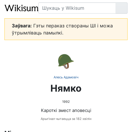
Пошук
Арт
Заўвага:
Гэты пераказ створаны ШІ і можа
ўтрымліваць памылкі.
🪖
Алесь Адамовіч
Нямко
1992
Кароткі змест аповесці
Арыгінал чытаецца за 182 хвілін