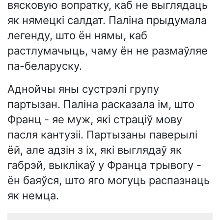
вясковую вопратку, каб не выглядаць
як нямецкі салдат. Паліна прыдумала
легенду, што ён нямы, каб
растлумачыць, чаму ён не размаўляе
па-беларуску.
Аднойчы яны сустрэлі групу
партызан. Паліна расказала ім, што
Франц - яе муж, які страціў мову
пасля кантузіі. Партызаны паверылі
ёй, але адзін з іх, які выглядаў як
габрэй, выклікаў у Франца трывогу -
ён баяўся, што яго могуць распазнаць
як немца.