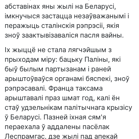
абставінах яны жылі на Беларусі,
імкнучыся застацца незаўважанымі і
перажыць сталінскія рэпрэсіі, якія
зноў заактывізаваліся пасля вайны.
Іх жыццё не стала лягчэйшым з
прыходам міру: бацьку Паліны, які
быў былым партызанам і раней
арыштоўваўся органамі бяспекі, зноў
рэпрэсавалі. Франца таксама
арыштавалі праз шмат год, калі ён
стаў удзельнікам палітычнага крызісу
ў Беларусі. Пазней іхная сям'я
пераехала ў аддалены пасёлак
Леспрамгас, дзе жылі пад апекай