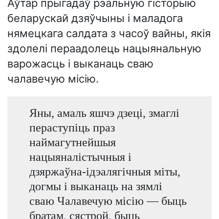
Аўтар прыгадаў рэальную гісторыю
беларускай дзяўчыны і маладога
нямецкага салдата з часоў вайны, якія
здолелі пераадолець нацыянальную
варожасць і выканаць сваю
чалавечую місію.
Яны, амаль яшчэ дзеці, змаглі
пераступіць праз
наймагутнейшыя
нацыяналістычныя і
дзяржаўна-ідэалягічныя міты,
догмы і выканаць на зямлі
сваю Чалавечую місію — быць
братам, сястрой, быць