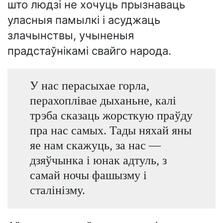
што людзі не хочуць прызнаваць
уласныя памылкі і асуджаць
злачынствы, учыненыя
прадстаўнікамі свайго народа.
У нас перасыхае горла,
перахоплівае дыханьне, калі
трэба сказаць жорсткую праўду
пра нас самых. Тады няхай яны
яе нам скажуць, за нас —
дзяўчынка і юнак адтуль, з
самай ночы фашызму і
сталінізму.