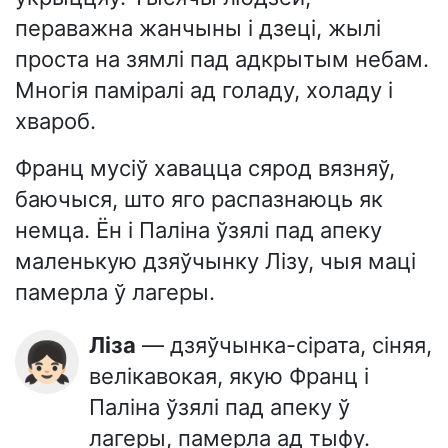
пераважна жанчыны і дзеці, жылі
проста на зямлі пад адкрытым небам.
Многія паміралі ад голаду, холаду і
хвароб.
Франц мусіў хавацца сярод вязняў,
баючыся, што яго распазнаюць як
немца. Ён і Паліна ўзялі пад апеку
маленькую дзяўчынку Лізу, чыя маці
памерла ў лагеры.
Ліза
— дзяўчынка-сірата, сіняя,
👧🏻
велікавокая, якую Франц і
Паліна ўзялі пад апеку ў
лагеры, памерла ад тыфу.