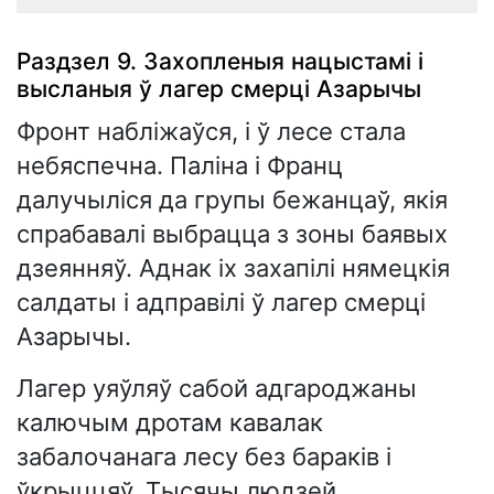
Раздзел 9. Захопленыя нацыстамі і
высланыя ў лагер смерці Азарычы
Фронт набліжаўся, і ў лесе стала
небяспечна. Паліна і Франц
далучыліся да групы бежанцаў, якія
спрабавалі выбрацца з зоны баявых
дзеянняў. Аднак іх захапілі нямецкія
салдаты і адправілі ў лагер смерці
Азарычы.
Лагер уяўляў сабой адгароджаны
калючым дротам кавалак
забалочанага лесу без бараків і
ўкрыццяў. Тысячы людзей,