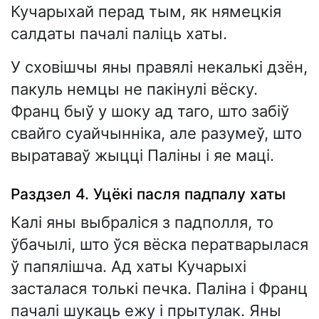
Кучарыхай перад тым, як нямецкія
салдаты пачалі паліць хаты.
У сховішчы яны правялі некалькі дзён,
пакуль немцы не пакінулі вёску.
Франц быў у шоку ад таго, што забіў
свайго суайчынніка, але разумеў, што
выратаваў жыцці Паліны і яе маці.
Раздзел 4. Уцёкі пасля падпалу хаты
Калі яны выбраліся з падполля, то
ўбачылі, што ўся вёска ператварылася
ў папялішча. Ад хаты Кучарыхі
засталася толькі печка. Паліна і Франц
пачалі шукаць ежу і прытулак. Яны