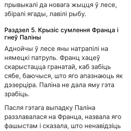
прывыкалі да новага жыцця ў лесе,
збіралі ягады, лавілі рыбу.
Раздзел 5. Крызіс сумлення Франца і
гнеў Паліны
Аднойчы ў лесе яны натрапілі на
нямецкі патруль. Франц хацеў
скарыстацца гранатай, каб забіць
сябе, баючыся, што яго апазнаюць як
дэзерціра. Паліна не дала яму гэта
зрабіць.
Пасля гэтага выпадку Паліна
раззлавалася на Франца, назвала яго
фашыстам і сказала, што ненавідзіць