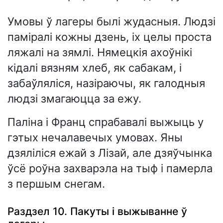
Умовы ў лагеры былі жудасныя. Людзі
паміралі кожны дзень, іх целы проста
ляжалі на зямлі. Нямецкія ахоўнікі
кідалі вязням хлеб, як сабакам, і
забаўляліся, назіраючы, як галодныя
людзі змагаюцца за ежу.
Паліна і Франц спрабавалі выжыць у
гэтых нечалавечых умовах. Яны
дзяліліся ежай з Лізай, але дзяўчынка
ўсё роўна захварэла на тыф і памерла
з першым снегам.
Раздзел 10. Пакуты і выжыванне ў