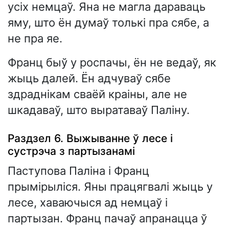
усіх немцаў. Яна не магла дараваць
яму, што ён думаў толькі пра сябе, а
не пра яе.
Франц быў у роспачы, ён не ведаў, як
жыць далей. Ён адчуваў сябе
здраднікам сваёй краіны, але не
шкадаваў, што выратаваў Паліну.
Раздзел 6. Выжыванне ў лесе і
сустрэча з партызанамі
Паступова Паліна і Франц
прымірыліся. Яны працягвалі жыць у
лесе, хаваючыся ад немцаў і
партызан. Франц пачаў апранацца ў