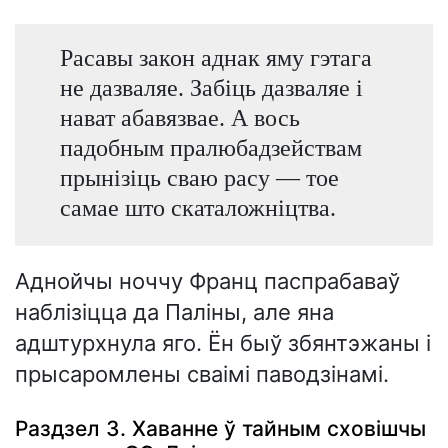
Расавы закон аднак яму гэтага
не дазваляе. Забіць дазваляе і
нават абавязвае. А вось
падобным пралюбадзействам
прынізіць сваю расу — тое
самае што скаталожніцтва.
Аднойчы ноччу Франц паспрабаваў
наблізіцца да Паліны, але яна
адштурхнула яго. Ён быў збянтэжаны і
прысаромлены сваімі паводзінамі.
Раздзел 3. Хаванне ў тайным сховішчы