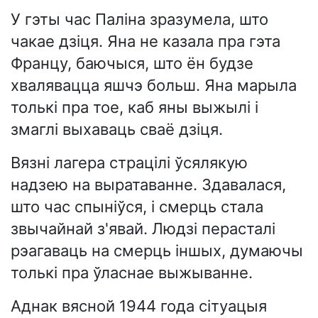
У гэты час Паліна зразумела, што
чакае дзіця. Яна не казала пра гэта
Францу, баючыся, што ён будзе
хвалявацца яшчэ больш. Яна марыла
толькі пра тое, каб яны выжылі і
змаглі выхаваць сваё дзіця.
Вязні лагера страцілі ўсялякую
надзею на выратаванне. Здавалася,
што час спыніўся, і смерць стала
звычайнай з'явай. Людзі перасталі
рэагаваць на смерць іншых, думаючы
толькі пра ўласнае выжыванне.
Аднак вясной 1944 года сітуацыя