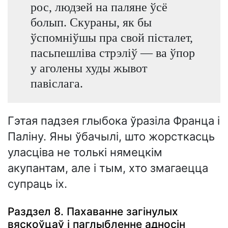
рос, людзей на паляне ўсё
болып. Скураны, як бы
ўспомніўшы пра свой пісталет,
пасьпешліва стрэліў — ва ўпор
у аголены худы жывот
павіслага.
Гэтая падзея глыбока ўразіла Франца і
Паліну. Яны ўбачылі, што жорсткасць
уласціва не толькі нямецкім
акупантам, але і тым, хто змагаецца
супраць іх.
Раздзел 8. Пахаванне загінулых
вяскоўцаў і паглыбленне адносін