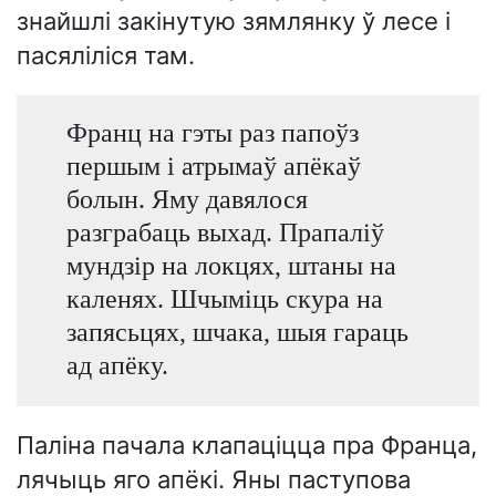
знайшлі закінутую зямлянку ў лесе і
пасяліліся там.
Франц на гэты раз папоўз
першым і атрымаў апёкаў
болын. Яму давялося
разграбаць выхад. Прапаліў
мундзір на локцях, штаны на
каленях. Шчыміць скура на
запясьцях, шчака, шыя гараць
ад апёку.
Паліна пачала клапаціцца пра Франца,
лячыць яго апёкі. Яны паступова