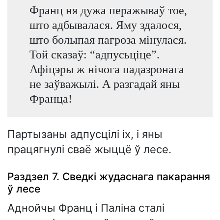
Франц ня дужа перажываў тое,
што адбывалася. Яму здалося,
што болыпая пагроза мінулася.
Той сказаў: “адпусьціце”.
Афіцэры ж нічога падазронага
не заўважылі. А разгадай яны
Франца!
Партызаны адпусцілі іх, і яны
працягнулі сваё жыццё ў лесе.
Раздзел 7. Сведкі жудаснага пакарання
ў лесе
Аднойчы Франц і Паліна сталі