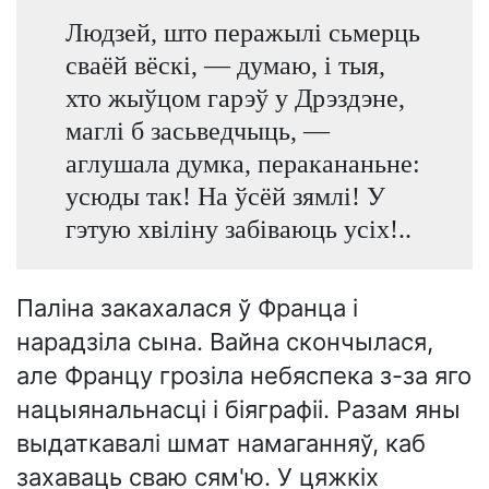
Людзей, што перажылі сьмерць
сваёй вёскі, — думаю, і тыя,
хто жыўцом гарэў у Дрэздэне,
маглі б засьведчыць, —
аглушала думка, перакананьне:
усюды так! На ўсёй зямлі! У
гэтую хвіліну забіваюць усіх!..
Паліна закахалася ў Франца і
нарадзіла сына. Вайна скончылася,
але Францу грозіла небяспека з-за яго
нацыянальнасці і біяграфіі. Разам яны
выдаткавалі шмат намаганняў, каб
захаваць сваю сям'ю. У цяжкіх