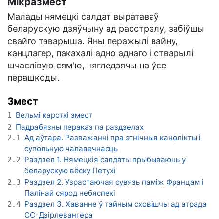
Мікразмест
Малады нямецкі салдат выратаваў
беларускую дзяўчыну ад расстрэлу, забіўшы
свайго таварыша. Яны перажылі вайну,
канцлагер, пакахалі адно аднаго і стварылі
шчаслівую сям'ю, нягледзячы на ўсе
перашкоды.
Змест
Вельмі кароткі змест
1
Падрабязны пераказ па раздзелах
2
Ад аўтара. Разважанні пра этнічныя канфлікты і
2.1
супольную чалавечнасць
Раздзел 1. Нямецкія салдаты прыбываюць у
2.2
беларускую вёску Петухі
Раздзел 2. Узрастаючая сувязь паміж Францам і
2.3
Палінай сярод небяспекі
Раздзел 3. Хаванне ў тайным сховішчы ад атрада
2.4
СС-Дзірлевангера