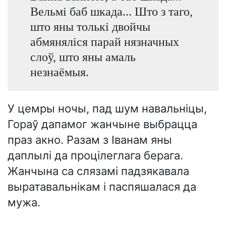
Вельмі баб шкада... Што з таго,
што яны толькі двойчы
абмяняліся парай нязначных
слоў, што яны амаль
незнаёмыя.
У цемры ночы, пад шум навальніцы,
Гораў дапамог жанчыне выбрацца
праз акно. Разам з Іванам яны
даплылі да процілеглага берага.
Жанчына са слязамі падзякавала
выратавальнікам і паспяшалася да
мужа.