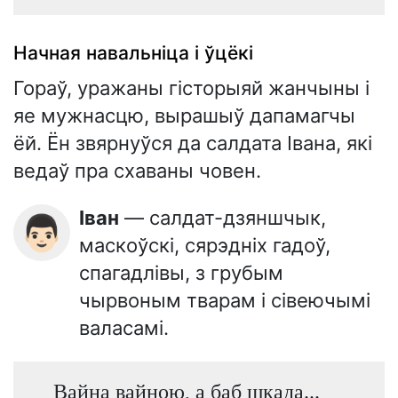
Начная навальніца і ўцёкі
Гораў, уражаны гісторыяй жанчыны і
яе мужнасцю, вырашыў дапамагчы
ёй. Ён звярнуўся да салдата Івана, які
ведаў пра схаваны човен.
Іван
— салдат-дзяншчык,
👨🏻
маскоўскі, сярэдніх гадоў,
спагадлівы, з грубым
чырвоным тварам і сівеючымі
валасамі.
Вайна вайною, а баб шкада...