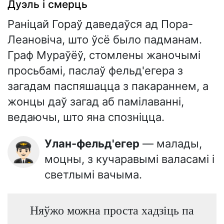
Дуэль і смерць
Раніцай Гораў даведаўся ад Пора-
Леановіча, што ўсё было падманам.
Граф Мураўёў, стомлены жаночымі
просьбамі, паслаў фельд'егера з
загадам паспяшацца з пакараннем, а
жонцы даў загад аб памілаванні,
ведаючы, што яна спозніцца.
Улан-фельд'егер
— малады,
👨🏻‍✈️
моцны, з кучаравымі валасамі і
светлымі вачыма.
Няўжо можна проста хадзіць па