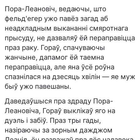
Пора-Леановіч, ведаючы, што
фельд'егер ужо павёз загад аб
неадкладным выкананні смяротнага
прысуду, не дазваляў ёй пераправіцца
праз раку. Гораў, спачуваючы
жанчыне, дапамог ёй таемна
пераправіцца, але яна ўсё роўна
спазнілася на дзесяць хвілін — яе муж
быў ужо павешаны.
Даведаўшыся пра здраду Пора-
Леановіча, Гораў выклікаў яго на
дуэль і забіў. Праз тры гады,
назіраючы за зорным дажджом
Леанід, ён разважаў пра лёс чалавека