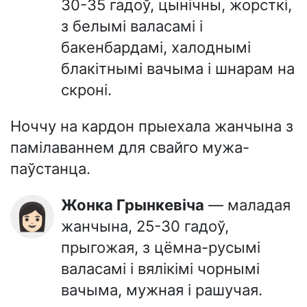
30-35 гадоў, цынічны, жорсткі,
з белымі валасамі і
бакенбардамі, халоднымі
блакітнымі вачыма і шнарам на
скроні.
Ноччу на кардон прыехала жанчына з
памілаваннем для свайго мужа-
паўстанца.
Жонка Грынкевіча
— маладая
👩🏻
жанчына, 25-30 гадоў,
прыгожая, з цёмна-русымі
валасамі і вялікімі чорнымі
вачыма, мужная і рашучая.