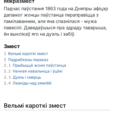
Мікразмест
Падчас паўстання 1863 года на Дняпры афіцэр
дапамог жонцы паўстанца пераправіцца з
памілаваннем, але яна спазнілася - мужа
павесілі. Даведаўшыся пра здраду таварыша,
ён выклікаў яго на дуэль і забіў.
Змест
Вельмі кароткі змест
1
Падрабязны пераказ
2
Прыбыццё жонкі паўстанца
2.1
Начная навальніца і ўцёкі
2.2
Дуэль і смерць
2.3
Леаніды над зямлёй
2.4
Вельмі кароткі змест