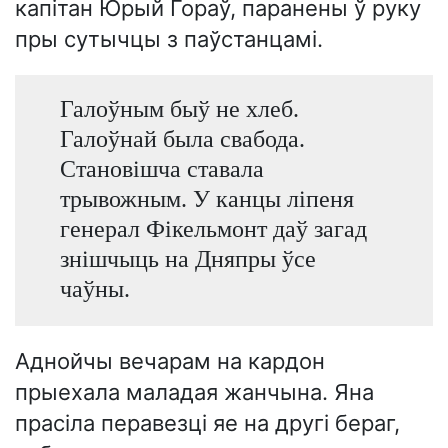
капітан Юрый Гораў, паранены ў руку
пры сутычцы з паўстанцамі.
Галоўным быў не хлеб.
Галоўнай была свабода.
Становішча ставала
трывожным. У канцы ліпеня
генерал Фікельмонт даў загад
знішчыць на Дняпры ўсе
чаўны.
Аднойчы вечарам на кардон
прыехала маладая жанчына. Яна
прасіла перавезці яе на другі бераг,