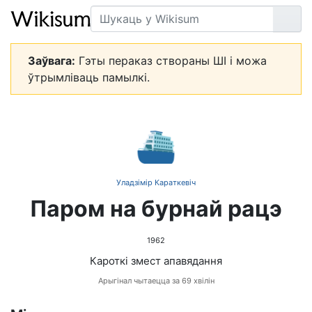
Пошук
Арт
Заўвага:
Гэты пераказ створаны ШІ і можа
ўтрымліваць памылкі.
⛴️
Уладзімір Караткевіч
Паром на бурнай рацэ
1962
Кароткі змест апавядання
Арыгінал чытаецца за 69 хвілін