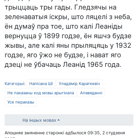
трыццаць тры гады. Гледзячы на
зеленаватыя іскры, што ляцелі з неба,
ён думаў пра тое, што калі Леаніды
вернуцца ў 1899 годзе, ён яшчэ будзе
жывы, але калі яны прыляцяць у 1932
годзе, яго ўжо не будзе, і нават яго
дзеці не ўбачаць Леанід 1965 года.
Катэгорыі
:
Напісана ШІ
Уладзімір Караткевіч
Не паказаны код мовы арыгінала
Апавяданні
Усе пераказы
На іншых мовах
Апошняе змяненне старонкі адбылося 09:35, 2 студзеня