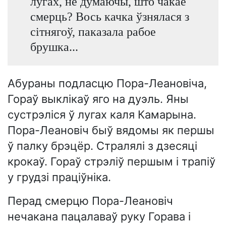
лугах, не думаючы, што чакае
смерць? Вось качка ўзнялася з
сітнягоў, паказала рабое
брушка...
Абураны подласцю Пора-Леановіча,
Гораў выклікаў яго на дуэль. Яны
сустрэліся ў лугах каля Камарына.
Пора-Леановіч быў вядомы як першы
ў палку брэцёр. Стралялі з дзесяці
крокаў. Гораў стрэліў першым і трапіў
у грудзі праціўніка.
Перад смерцю Пора-Леановіч
нечакана пацалаваў руку Горава і