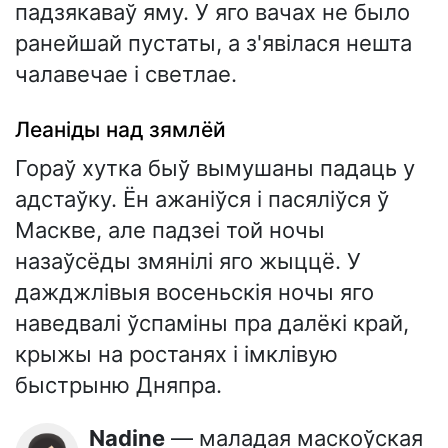
падзякаваў яму. У яго вачах не было
ранейшай пустаты, а з'явілася нешта
чалавечае і светлае.
Леаніды над зямлёй
Гораў хутка быў вымушаны падаць у
адстаўку. Ён ажаніўся і пасяліўся ў
Маскве, але падзеі той ночы
назаўсёды змянілі яго жыццё. У
дажджлівыя восеньскія ночы яго
наведвалі ўспаміны пра далёкі край,
крыжы на ростанях і імклівую
быстрыню Дняпра.
Nadine
— маладая маскоўская