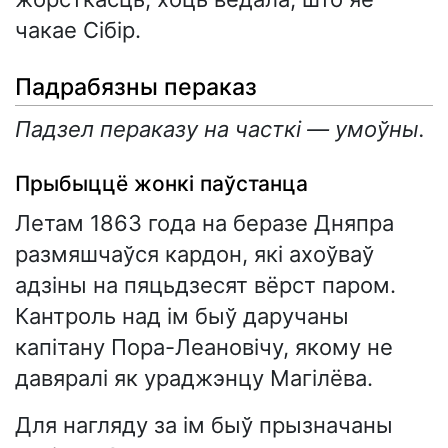
чакае Сібір.
Падрабязны пераказ
Падзел пераказу на часткі — умоўны.
Прыбыццё жонкі паўстанца
Летам 1863 года на беразе Дняпра
размяшчаўся кардон, які ахоўваў
адзіны на пяцьдзесят вёрст паром.
Кантроль над ім быў даручаны
капітану Пора-Леановічу, якому не
давяралі як ураджэнцу Магілёва.
Для нагляду за ім быў прызначаны