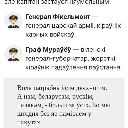
але капітан застаўся няўмольным.
Генерал Фікельмонт
—
👨🏻‍✈️
генерал царскай арміі, кіраўнік
карных войскаў.
Граф Мураўёў
— віленскі
👨🏻‍✈️
генерал-губернатар, жорсткі
кіраўнік падаўлення паўстання.
Воля патрэбна ўсім двухногім.
А нам, беларусам, рускім,
палякам, - больш за ўсіх. Бо мы
штодня без яе паміраем у
пакутах.