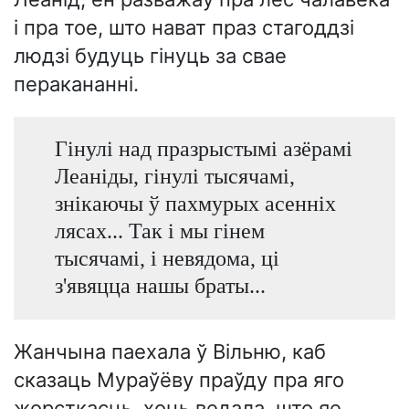
і пра тое, што нават праз стагоддзі
людзі будуць гінуць за свае
перакананні.
Гінулі над празрыстымі азёрамі
Леаніды, гінулі тысячамі,
знікаючы ў пахмурых асенніх
лясах... Так і мы гінем
тысячамі, і невядома, ці
з'явяцца нашы браты...
Жанчына паехала ў Вільню, каб
сказаць Мураўёву праўду пра яго
жорсткасць, хоць ведала, што яе