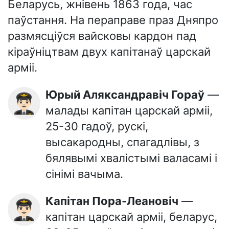
Беларусь, жнівень 1863 года, час
паўстання. На пераправе праз Дняпро
размясціўся вайсковы кардон пад
кіраўніцтвам двух капітанаў царскай
арміі.
Юрый Аляксандравіч Гораў
—
👨🏻‍✈️
малады капітан царскай арміі,
25-30 гадоў, рускі,
высакародны, спагадлівы, з
бялявымі хвалістымі валасамі і
сінімі вачыма.
Капітан Пора-Леановіч
—
👨🏻‍✈️
капітан царскай арміі, беларус,