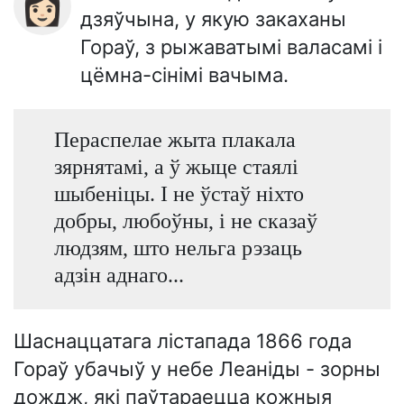
👩🏻
дзяўчына, у якую закаханы
Гораў, з рыжаватымі валасамі і
цёмна-сінімі вачыма.
Пераспелае жыта плакала
зярнятамі, а ў жыце стаялі
шыбеніцы. І не ўстаў ніхто
добры, любоўны, і не сказаў
людзям, што нельга рэзаць
адзін аднаго...
Шаснаццатага лістапада 1866 года
Гораў убачыў у небе Леаніды - зорны
дождж, які паўтараецца кожныя