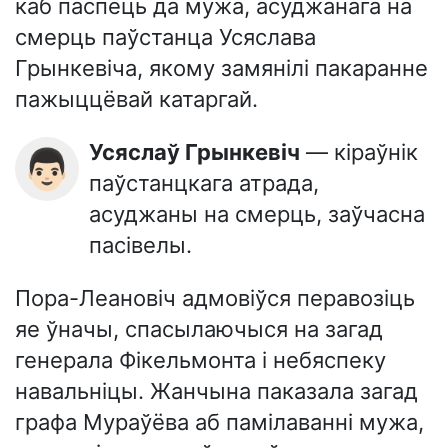
каб паспець да мужа, асуджанага на
смерць паўстанца Усяслава
Грынкевіча, якому замянілі пакаранне
пажыццёвай катаргай.
Усяслаў Грынкевіч
— кіраўнік
👨🏻
паўстанцкага атрада,
асуджаны на смерць, заўчасна
пасівелы.
Пора-Леановіч адмовіўся перавозіць
яе ўначы, спасылаючыся на загад
генерала Фікельмонта і небяспеку
навальніцы. Жанчына паказала загад
графа Мураўёва аб памілаванні мужа,