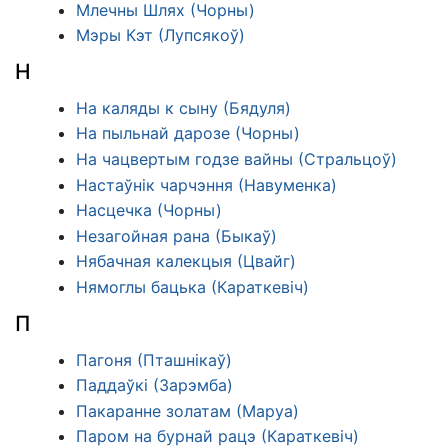
Млечны Шлях (Чорны)
Мэры Кэт (Лупсякоў)
Н
На каляды к сыну (Бядуля)
На пыльнай дарозе (Чорны)
На чацвертым годзе вайны (Стральцоў)
Настаўнік чарчэння (Навуменка)
Насцечка (Чорны)
Незагойная рана (Быкаў)
Нябачная калекцыя (Цвайг)
Нямоглы бацька (Караткевіч)
П
Пагоня (Пташнікаў)
Паддаўкі (Зарэмба)
Пакаранне золатам (Маруа)
Паром на бурнай рацэ (Караткевіч)