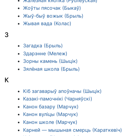
Жалезная кнопка (Рублеўская)
Жоўты пясочак (Быкаў)
Жыў-быў вожык (Брыль)
Жывая вада (Колас)
З
Загадка (Брыль)
Здарэнне (Мележ)
Зорны камень (Шыцік)
Зялёная школа (Брыль)
К
Кіб загаварыў апоўначы (Шыцік)
Казакі-памочнікі (Чарняўскі)
Канон базару (Марчук)
Канон вуліцы (Марчук)
Канон школе (Марчук)
Карней — мышыная смерць (Караткевіч)