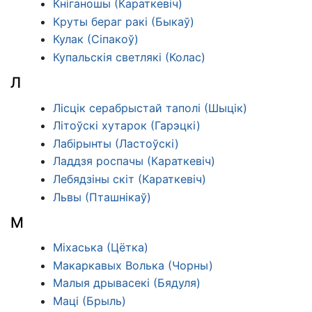
Кніганошы (Караткевіч)
Круты бераг ракі (Быкаў)
Кулак (Сіпакоў)
Купальскія светлякі (Колас)
Л
Лісцік серабрыстай таполі (Шыцік)
Літоўскі хутарок (Гарэцкі)
Лабірынты (Ластоўскі)
Ладдзя роспачы (Караткевіч)
Лебядзіны скіт (Караткевіч)
Львы (Пташнікаў)
М
Міхаська (Цётка)
Макаркавых Волька (Чорны)
Малыя дрывасекі (Бядуля)
Маці (Брыль)