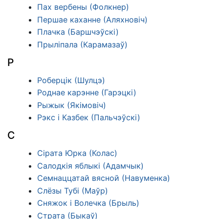
Пах вербены (Фолкнер)
Першае каханне (Аляхновіч)
Плачка (Баршчэўскі)
Прыліпала (Карамазаў)
Р
Роберцік (Шулцэ)
Роднае карэнне (Гарэцкі)
Рыжык (Якімовіч)
Рэкс і Казбек (Пальчэўскі)
С
Сірата Юрка (Колас)
Салодкія яблыкі (Адамчык)
Семнаццатай вясной (Навуменка)
Слёзы Тубі (Маўр)
Сняжок і Волечка (Брыль)
Страта (Быкаў)