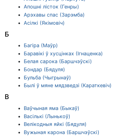
Апошні лісток (Генры)
Арэхавы спас (Зарэмба)
Асілкі (Якімовіч)
Б
Багіра (Маўр)
Баравікі ў хусцінках (Ігнаценка)
Белая сарока (Баршчэўскі)
Бондар (Бядуля)
Бульба (Чыгрынаў)
Былі ў мяне мядзведзі (Караткевіч)
В
Ваўчыная яма (Быкаў)
Васількі (Лынькоў)
Велікодныя яйкі (Бядуля)
Вужыная карона (Баршчэўскі)