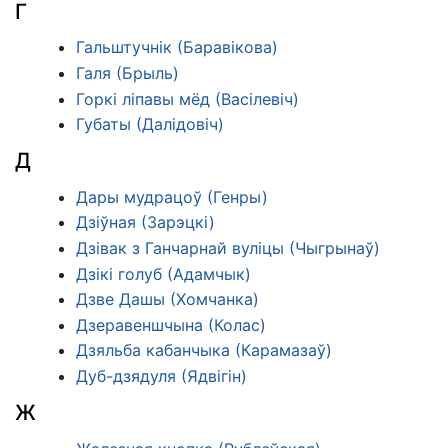
Г
Гальштучнік (Баравікова)
Галя (Брыль)
Горкі ліпавы мёд (Васілевіч)
Губаты (Далідовіч)
Д
Дары мудрацоў (Генры)
Дзіўная (Зарэцкі)
Дзівак з Ганчарнай вуліцы (Чыгрынаў)
Дзікі голуб (Адамчык)
Дзве Дашы (Хомчанка)
Дзеравеншчына (Колас)
Дзяльба кабанчыка (Карамазаў)
Дуб-дзядуля (Ядвігін)
Ж