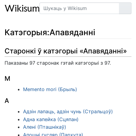
Пошук
Арт
Катэгорыя
:
Апавяданні
Старонкі ў катэгорыі «Апавяданні»
Паказаны 97 старонак гэтай катэгорыі з 97.
M
Memento mori (Брыль)
А
Адзін лапаць, адзін чунь (Стральцоў)
Адна капейка (Сцяпан)
Алені (Пташнікаў)
Апошні гусляр (Пархута)