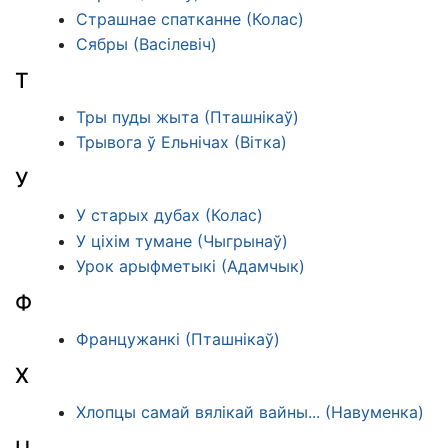
Страшнае спатканне (Колас)
Сябры (Васілевіч)
Т
Тры пуды жыта (Пташнікаў)
Трывога ў Ельнічах (Вітка)
У
У старых дубах (Колас)
У ціхім тумане (Чыгрынаў)
Урок арыфметыкі (Адамчык)
Ф
Францужанкі (Пташнікаў)
Х
Хлопцы самай вялікай вайны... (Навуменка)