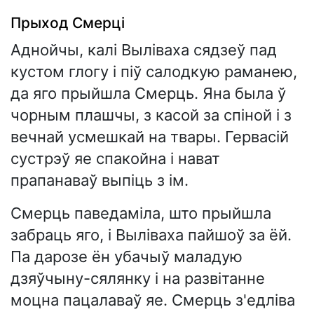
Прыход Смерці
Аднойчы, калі Выліваха сядзеў пад
кустом глогу і піў салодкую раманею,
да яго прыйшла Смерць. Яна была ў
чорным плашчы, з касой за спіной і з
вечнай усмешкай на твары. Гервасій
сустрэў яе спакойна і нават
прапанаваў выпіць з ім.
Смерць паведаміла, што прыйшла
забраць яго, і Выліваха пайшоў за ёй.
Па дарозе ён убачыў маладую
дзяўчыну-сялянку і на развітанне
моцна пацалаваў яе. Смерць з'едліва