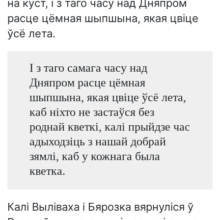
на куст, і з таго часу над Дняпром
расце цёмная шыпшына, якая цвіце
ўсё лета.
І з таго самага часу над
Дняпром расце цёмная
шыпшына, якая цвіце ўсё лета,
каб ніхто не застаўся без
роднай кветкі, калі прыйдзе час
адыходзіць з нашай добрай
зямлі, каб у кожнага была
кветка.
Калі Выліваха і Бярозка вярнуліся ў