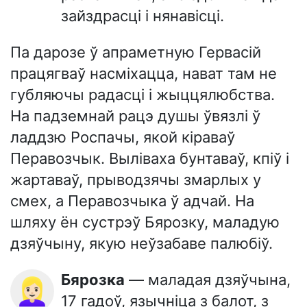
зайздрасці і нянавісці.
Па дарозе ў апраметную Гервасій
працягваў насміхацца, нават там не
губляючы радасці і жыццялюбства.
На падземнай рацэ душы ўвязлі ў
ладдзю Роспачы, якой кіраваў
Перавозчык. Выліваха бунтаваў, кпіў і
жартаваў, прыводзячы змарлых у
смех, а Перавозчыка ў адчай. На
шляху ён сустрэў Бярозку, маладую
дзяўчыну, якую неўзабаве палюбіў.
Бярозка
— маладая дзяўчына,
👱🏻‍♀️
17 гадоў, язычніца з балот, з