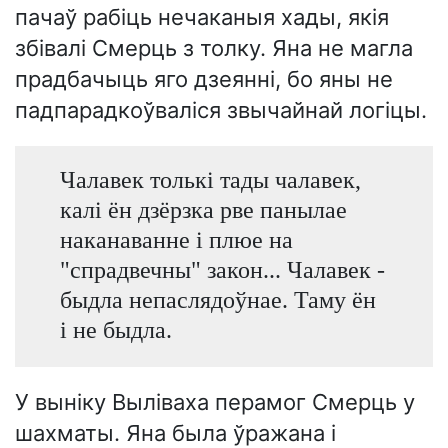
пачаў рабіць нечаканыя хады, якія
збівалі Смерць з толку. Яна не магла
прадбачыць яго дзеянні, бо яны не
падпарадкоўваліся звычайнай логіцы.
Чалавек толькі тады чалавек,
калі ён дзёрзка рве панылае
наканаванне і плюе на
"спрадвечны" закон... Чалавек -
быдла непаслядоўнае. Таму ён
і не быдла.
У выніку Выліваха перамог Смерць у
шахматы. Яна была ўражана і