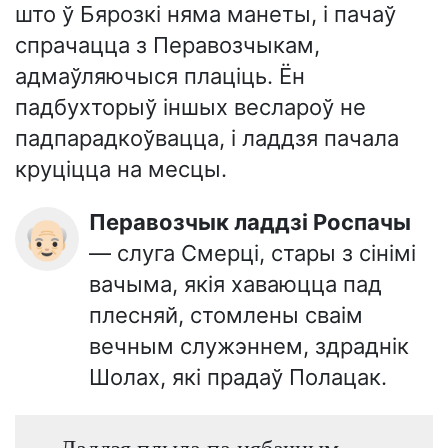
што ў Бярозкі няма манеты, і пачаў
спрачацца з Перавозчыкам,
адмаўляючыся плаціць. Ён
падбухторыў іншых веслароў не
падпарадкоўвацца, і ладдзя пачала
круціцца на месцы.
Перавозчык ладдзі Роспачы
👴🏻
— слуга Смерці, стары з сінімі
вачыма, якія хаваюцца пад
плесняй, стомлены сваім
вечным служэннем, здраднік
Шолах, які прадаў Полацак.