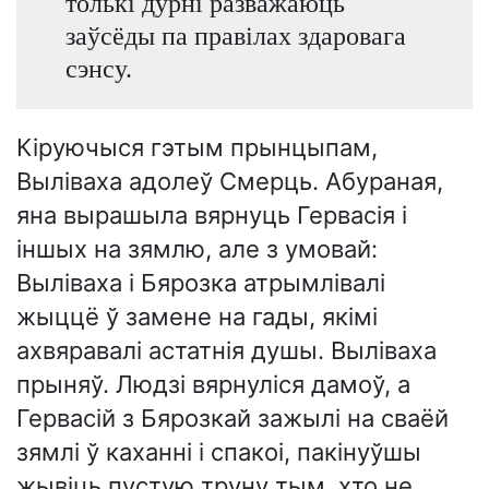
толькі дурні разважаюць
заўсёды па правілах здаровага
сэнсу.
Кіруючыся гэтым прынцыпам,
Выліваха адолеў Смерць. Абураная,
яна вырашыла вярнуць Гервасія і
іншых на зямлю, але з умовай:
Выліваха і Бярозка атрымлівалі
жыццё ў замене на гады, якімі
ахвяравалі астатнія душы. Выліваха
прыняў. Людзі вярнуліся дамоў, а
Гервасій з Бярозкай зажылі на сваёй
зямлі ў каханні і спакоі, пакінуўшы
жывіць пустую труну тым, хто не