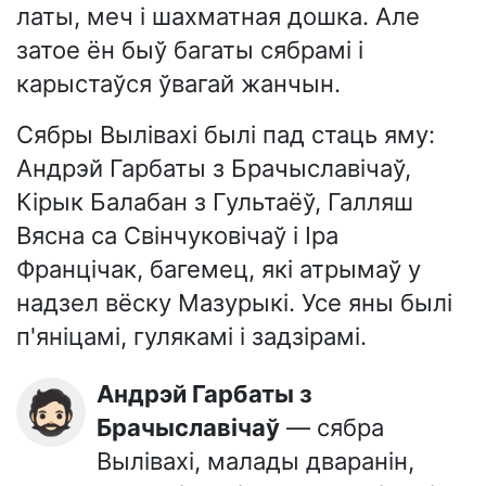
латы, меч і шахматная дошка. Але
затое ён быў багаты сябрамі і
карыстаўся ўвагай жанчын.
Сябры Вылівахі былі пад стаць яму:
Андрэй Гарбаты з Брачыславічаў,
Кірык Балабан з Гультаёў, Галляш
Вясна са Свінчуковічаў і Іра
Францічак, багемец, які атрымаў у
надзел вёску Мазурыкі. Усе яны былі
п'яніцамі, гулякамі і задзірамі.
Андрэй Гарбаты з
🧔🏻
Брачыславічаў
— сябра
Вылівахі, малады дваранін,