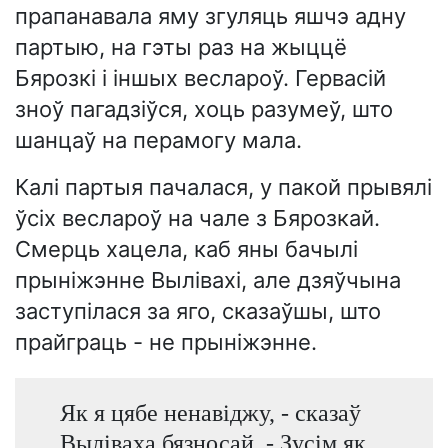
прапанавала яму згуляць яшчэ адну
партыю, на гэты раз на жыццё
Бярозкі і іншых веслароў. Гервасій
зноў пагадзіўся, хоць разумеў, што
шанцаў на перамогу мала.
Калі партыя пачалася, у пакой прывялі
ўсіх веслароў на чале з Бярозкай.
Смерць хацела, каб яны бачылі
прыніжэнне Вылівахі, але дзяўчына
заступілася за яго, сказаўшы, што
прайграць - не прыніжэнне.
Як я цябе ненавіджу, - сказаў
Выліваха бязносай. - Зусім як