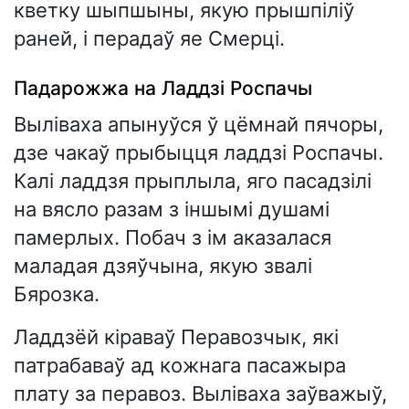
кветку шыпшыны, якую прышпіліў
раней, і перадаў яе Смерці.
Падарожжа на Ладдзі Роспачы
Выліваха апынуўся ў цёмнай пячоры,
дзе чакаў прыбыцця ладдзі Роспачы.
Калі ладдзя прыплыла, яго пасадзілі
на вясло разам з іншымі душамі
памерлых. Побач з ім аказалася
маладая дзяўчына, якую звалі
Бярозка.
Ладдзёй кіраваў Перавозчык, які
патрабаваў ад кожнага пасажыра
плату за перавоз. Выліваха заўважыў,