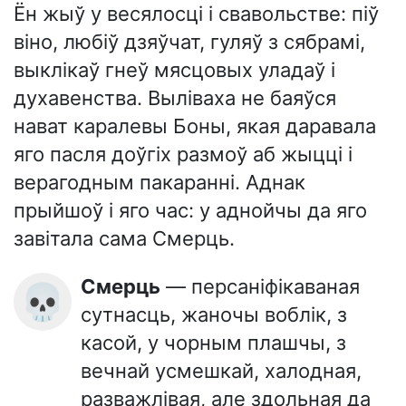
Ён жыў у весялосці і свавольстве: піў
віно, любіў дзяўчат, гуляў з сябрамі,
выклікаў гнеў мясцовых уладаў і
духавенства. Выліваха не баяўся
нават каралевы Боны, якая даравала
яго пасля доўгіх размоў аб жыцці і
верагодным пакаранні. Аднак
прыйшоў і яго час: у аднойчы да яго
завітала сама Смерць.
Смерць
— персаніфікаваная
💀
сутнасць, жаночы воблік, з
касой, у чорным плашчы, з
вечнай усмешкай, халодная,
разважлівая, але здольная да