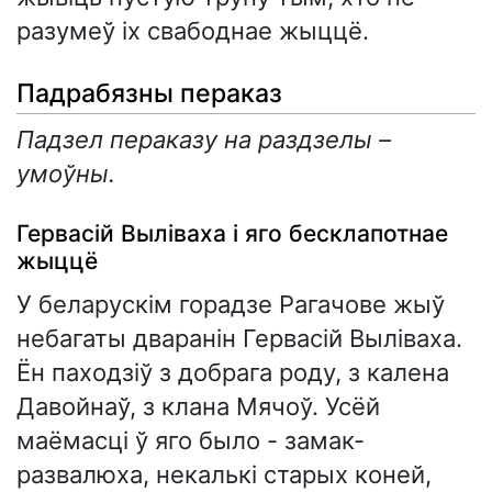
разумеў іх свабоднае жыццё.
Падрабязны пераказ
Падзел пераказу на раздзелы –
умоўны.
Гервасій Выліваха і яго бесклапотнае
жыццё
У беларускім горадзе Рагачове жыў
небагаты дваранін Гервасій Выліваха.
Ён паходзіў з добрага роду, з калена
Давойнаў, з клана Мячоў. Усёй
маёмасці ў яго было - замак-
развалюха, некалькі старых коней,