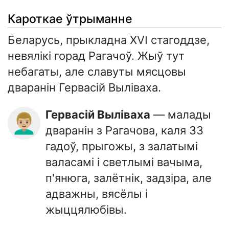
Кароткае ўтрыманне
Беларусь, прыкладна XVI стагоддзе,
невялікі горад Рагачоў. Жыў тут
небагаты, але славуты мясцовы
дваранін Гервасій Выліваха.
Гервасій Выліваха
— малады
👨🏼‍🦱
дваранін з Рагачова, каля 33
гадоў, прыгожы, з залатымі
валасамі і светлымі вачыма,
п'янюга, залётнік, задзіра, але
адважны, вясёлы і
жыццялюбівы.