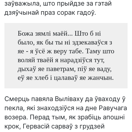
заўважыла, што прыйдзе за гэтай
дзяўчынай праз сорак гадоў.
Божа зямлі маёй... Што б ні
было, як бы ты ні здзекаваўся з
яе - я ўсё ж веру табе. Таму што
воляй тваёй я нарадзіўся тут,
дыхаў яе паветрам, піў яе ваду,
еў яе хлеб і цалаваў яе жанчын.
Смерць павяла Выліваху да ўваходу ў
пекла, які знаходзіўся на дне Равучага
возера. Перад тым, як зрабіць апошні
крок, Гервасій сарваў з грудзей