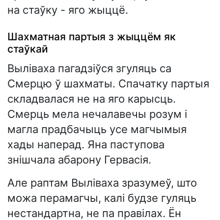
на стаўку - яго жыццё.
Шахматная партыя з жыццём як
стаўкай
Выліваха пагадзіўся згуляць са
Смерцю ў шахматы. Спачатку партыя
складвалася не на яго карысць.
Смерць мела нечалавечы розум і
магла прадбачыць усе магчымыя
хады наперад. Яна паступова
знішчала абарону Гервасія.
Але раптам Выліваха зразумеў, што
можа перамагчы, калі будзе гуляць
нестандартна, не па правілах. Ён