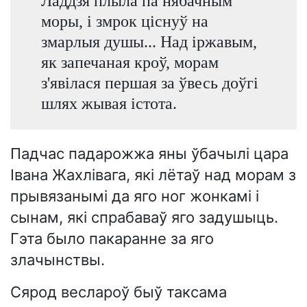
Ладдзя плыла па нябачным
моры, і змрок ціснуў на
змарлыя душы... Над іржавым,
як запечаная кроў, морам
з'явілася першая за ўвесь доўгі
шлях жывая істота.
Падчас падарожжа яны ўбачылі цара
Івана Жахлівага, які лётаў над морам з
прывязанымі да яго ног жонкамі і
сынам, які спрабаваў яго задушыць.
Гэта было пакаранне за яго
злачынствы.
Сярод веслароў быў таксама