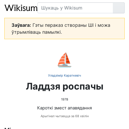
Пошук
Арт
Заўвага:
Гэты пераказ створаны ШІ і можа
ўтрымліваць памылкі.
⛵
Уладзімір Караткевіч
Ладдзя роспачы
1978
Кароткі змест апавядання
Арыгінал чытаецца за 68 хвілін