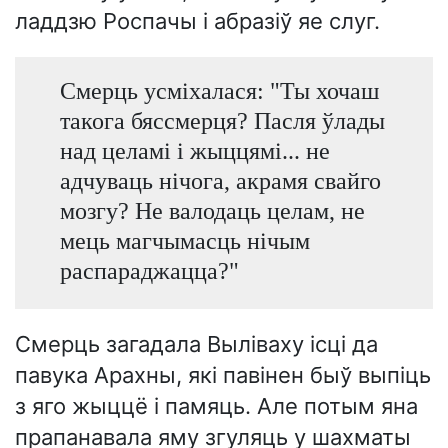
ладдзю Роспачы і абразіў яе слуг.
Смерць усміхалася: "Ты хочаш
такога бяссмерця? Пасля ўлады
над целамі і жыццямі... не
адчуваць нічога, акрамя свайго
мозгу? Не валодаць целам, не
мець магчымасць нічым
распараджацца?"
Смерць загадала Выліваху ісці да
павука Арахны, які павінен быў выпіць
з яго жыццё і памяць. Але потым яна
прапанавала яму згуляць у шахматы