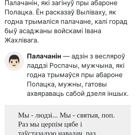
Палачанін, які загінуў пры абароне
Полацка. Ён расказаў Выліваху, як
годна трымаліся палачане, калі горад
быў асаджаны войскамі Івана
Жахлівага.
Палачанін
— адзін з весляроў
👨🏻
ладдзі Роспачы, мужчына, які
годна трымаўся пры абароне
Полацка, мужны, гатовы
ахвяраваць сабой дзеля іншых.
Мы - людзі... Мы - святыя, поп.
Раз мы церпім цябе і
таўстазадую навалач, раз