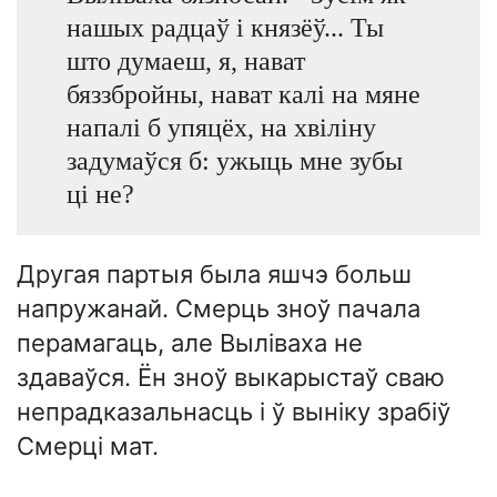
нашых радцаў і князёў... Ты
што думаеш, я, нават
бяззбройны, нават калі на мяне
напалі б упяцёх, на хвіліну
задумаўся б: ужыць мне зубы
ці не?
Другая партыя была яшчэ больш
напружанай. Смерць зноў пачала
перамагаць, але Выліваха не
здаваўся. Ён зноў выкарыстаў сваю
непрадказальнасць і ў выніку зрабіў
Смерці мат.