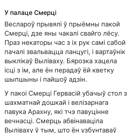
У палаце Смерці
Веслароў прывялі ў прыёмны пакой
Смерці, дзе яны чакалі свайго лёсу.
Праз некаторы час з іх рук самі сабой
пачалі звальвацца ланцугі, і вартаўнік
выклікаў Выліваху. Бярозка хацела
ісці з ім, але ён перадаў ёй кветку
шыпшыны і пайшоў адзін.
У пакоі Смерці Гервасій убачыў стол з
шахматнай дошкай і велізарнага
павука Арахну, які тчэ павуцінне
вечнасці. Смерць абвінаваціла
Выліваху ў тым, што ён узбунтаваў