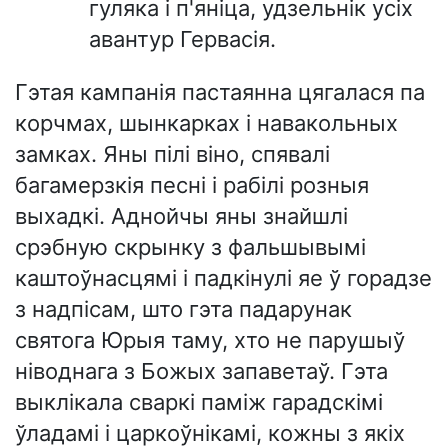
гуляка і п'яніца, удзельнік усіх
авантур Гервасія.
Гэтая кампанія пастаянна цягалася па
корчмах, шынкарках і навакольных
замках. Яны пілі віно, спявалі
багамерзкія песні і рабілі розныя
выхадкі. Аднойчы яны знайшлі
срэбную скрынку з фальшывымі
каштоўнасцямі і падкінулі яе ў горадзе
з надпісам, што гэта падарунак
святога Юрыя таму, хто не парушыў
ніводнага з Божых запаветаў. Гэта
выклікала сваркі паміж гарадскімі
ўладамі і царкоўнікамі, кожны з якіх