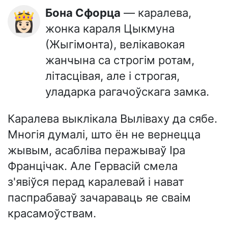
Бона Сфорца
— каралева,
👸🏻
жонка караля Цыкмуна
(Жыгімонта), велікавокая
жанчына са строгім ротам,
літасцівая, але і строгая,
уладарка рагачоўскага замка.
Каралева выклікала Выліваху да сябе.
Многія думалі, што ён не вернецца
жывым, асабліва перажываў Іра
Францічак. Але Гервасій смела
з'явіўся перад каралевай і нават
паспрабаваў зачараваць яе сваім
красамоўствам.