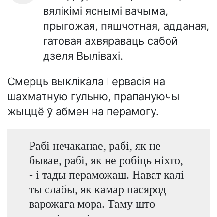
вялікімі яснымі вачыма,
прыгожая, пяшчотная, адданая,
гатовая ахвяраваць сабой
дзеля Вылівахі.
Смерць выклікала Гервасія на
шахматную гульню, прапануючы
жыццё ў абмен на перамогу.
Рабі нечаканае, рабі, як не
бывае, рабі, як не робіць ніхто,
- і тады пераможаш. Нават калі
ты слабы, як камар пасярод
варожага мора. Таму што