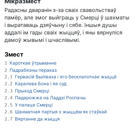
Мікразмест
Радасны дваранін з-за сваіх свавольстваў
памёр, але змог выйграць у Смерці ў шахматы
і выратаваць дзяўчыну і сябе. Іншыя душы
аддалі ім гады сваіх жыццяў, і яны вярнуліся
дамоў жывымі і шчаслівымі.
Змест
Кароткае ўтрыманне
1
Падрабязны пераказ
2
Гервасій Выліваха і яго бесклапотнае жыццё
2.1
Каралева Бона і яе суд
2.2
Прыход Смерці
2.3
Падарожжа на Ладдзі Роспачы
2.4
У палаце Смерці
2.5
Шахматная партыя з жыццём як стаўкай
2.6
Вяртанне да жыцця
2.7