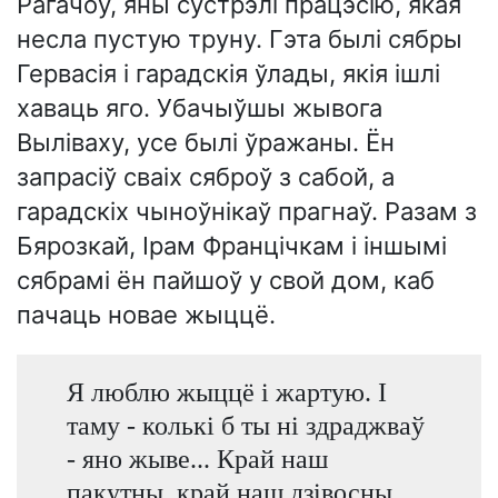
Рагачоў, яны сустрэлі працэсію, якая
несла пустую труну. Гэта былі сябры
Гервасія і гарадскія ўлады, якія ішлі
хаваць яго. Убачыўшы жывога
Выліваху, усе былі ўражаны. Ён
запрасіў сваіх сяброў з сабой, а
гарадскіх чыноўнікаў прагнаў. Разам з
Бярозкай, Ірам Францічкам і іншымі
сябрамі ён пайшоў у свой дом, каб
пачаць новае жыццё.
Я люблю жыццё і жартую. І
таму - колькі б ты ні здраджваў
- яно жыве... Край наш
пакутны, край наш дзівосны,