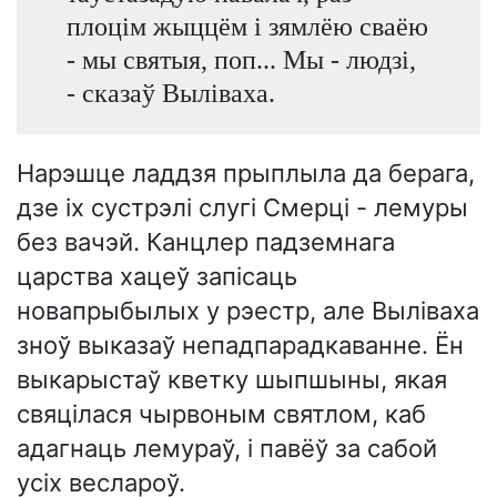
плоцім жыццём і зямлёю сваёю
- мы святыя, поп... Мы - людзі,
- сказаў Выліваха.
Нарэшце ладдзя прыплыла да берага,
дзе іх сустрэлі слугі Смерці - лемуры
без вачэй. Канцлер падземнага
царства хацеў запісаць
новапрыбылых у рэестр, але Выліваха
зноў выказаў непадпарадкаванне. Ён
выкарыстаў кветку шыпшыны, якая
свяцілася чырвоным святлом, каб
адагнаць лемураў, і павёў за сабой
усіх веслароў.