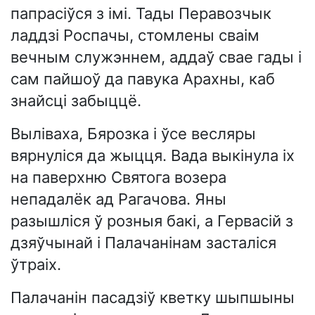
папрасіўся з імі. Тады Перавозчык
ладдзі Роспачы, стомлены сваім
вечным служэннем, аддаў свае гады і
сам пайшоў да павука Арахны, каб
знайсці забыццё.
Выліваха, Бярозка і ўсе весляры
вярнуліся да жыцця. Вада выкінула іх
на паверхню Святога возера
непадалёк ад Рагачова. Яны
разышліся ў розныя бакі, а Гервасій з
дзяўчынай і Палачанінам засталіся
ўтраіх.
Палачанін пасадзіў кветку шыпшыны