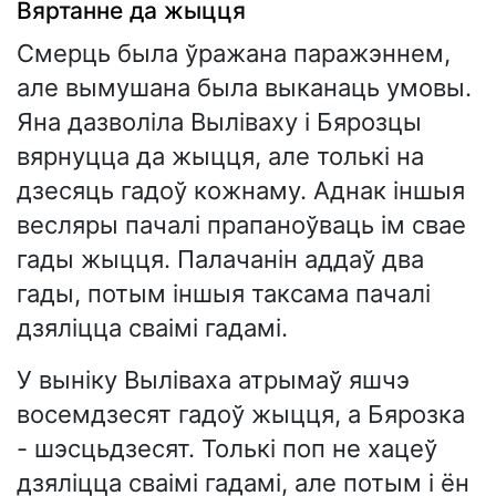
Вяртанне да жыцця
Смерць была ўражана паражэннем,
але вымушана была выканаць умовы.
Яна дазволіла Выліваху і Бярозцы
вярнуцца да жыцця, але толькі на
дзесяць гадоў кожнаму. Аднак іншыя
весляры пачалі прапаноўваць ім свае
гады жыцця. Палачанін аддаў два
гады, потым іншыя таксама пачалі
дзяліцца сваімі гадамі.
У выніку Выліваха атрымаў яшчэ
восемдзесят гадоў жыцця, а Бярозка
- шэсцьдзесят. Толькі поп не хацеў
дзяліцца сваімі гадамі, але потым і ён