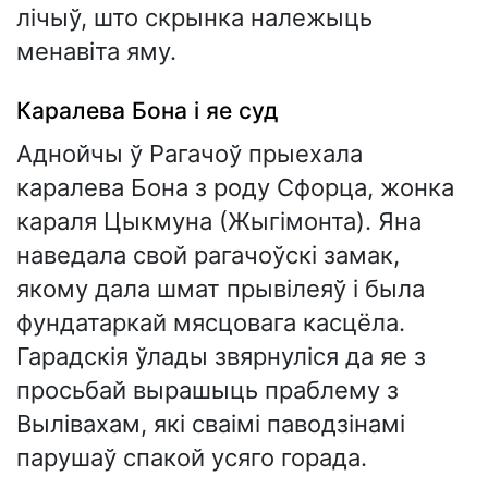
лічыў, што скрынка належыць
менавіта яму.
Каралева Бона і яе суд
Аднойчы ў Рагачоў прыехала
каралева Бона з роду Сфорца, жонка
караля Цыкмуна (Жыгімонта). Яна
наведала свой рагачоўскі замак,
якому дала шмат прывілеяў і была
фундатаркай мясцовага касцёла.
Гарадскія ўлады звярнуліся да яе з
просьбай вырашыць праблему з
Вылівахам, які сваімі паводзінамі
парушаў спакой усяго горада.