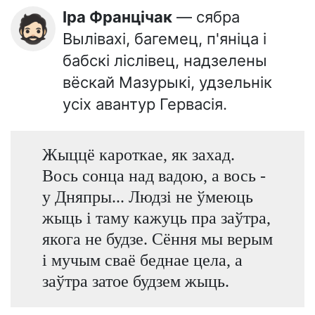
Іра Францічак
— сябра
🧔🏻
Вылівахі, багемец, п'яніца і
бабскі ліслівец, надзелены
вёскай Мазурыкі, удзельнік
усіх авантур Гервасія.
Жыццё кароткае, як захад.
Вось сонца над вадою, а вось -
у Дняпры... Людзі не ўмеюць
жыць і таму кажуць пра заўтра,
якога не будзе. Сёння мы верым
і мучым сваё беднае цела, а
заўтра затое будзем жыць.