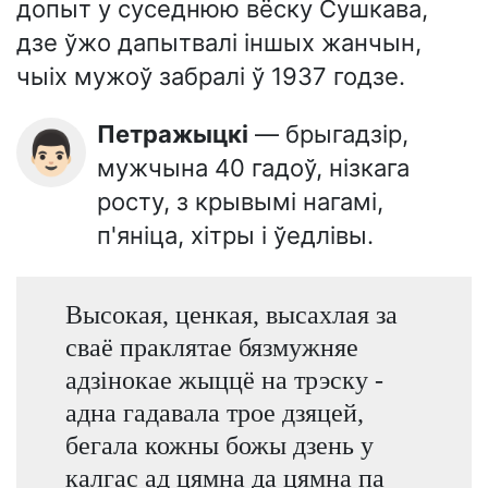
допыт у суседнюю вёску Сушкава,
дзе ўжо дапытвалі іншых жанчын,
чыіх мужоў забралі ў 1937 годзе.
Петражыцкі
— брыгадзір,
👨🏻
мужчына 40 гадоў, нізкага
росту, з крывымі нагамі,
п'яніца, хітры і ўедлівы.
Высокая, ценкая, высахлая за
сваё праклятае бязмужняе
адзінокае жыццё на трэску -
адна гадавала трое дзяцей,
бегала кожны божы дзень у
калгас ад цямна да цямна па