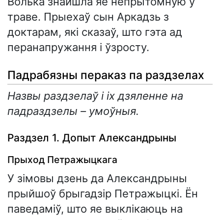
Волька знайшла яе непрытомную ў
траве. Прыехаў сын Аркадзь з
доктарам, які сказаў, што гэта ад
перанапружання і ўзросту.
Падрабязны пераказ па раздзелах
Назвы раздзелаў і іх дзяленне на
падраздзелы – умоўныя.
Раздзел 1. Допыт Александрыны
Прыход Петражыцкага
У зімовы дзень да Александрыны
прыйшоў брыгадзір Петражыцкі. Ён
паведаміў, што яе выклікаюць на