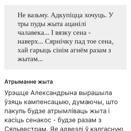
Не вазьму. Адкупіцца хочуць. У
тры пуды жыта ацанілі
чалавека... І вязку сена -
наверх... Сярнічку пад тое сена,
хай гарыць сінім агнём разам з
жытам...
Атрыманне жыта
Урэшце Александрына вырашыла
ўзяць кампенсацыю, думаючы, што
пакуль будзе атрымліваць жыта і
касіць сенакос - будзе разам з
Сяльвестрам. Яе адвезлі ў калгасную