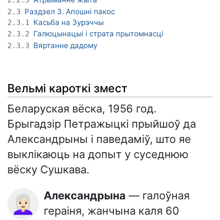
2.2.3
Раздзел 3. Апошні пакос
2.3
Касьба на Зурэччы
2.3.1
Галюцынацыі і страта прытомнасці
2.3.2
Вяртанне дадому
2.3.3
Вельмі кароткі змест
Беларуская вёска, 1956 год.
Брыгадзір Петражыцкі прыйшоў да
Александрыны і паведаміў, што яе
выклікаюць на допыт у суседнюю
вёску Сушкава.
Александрына
— галоўная
👩🏻‍🦳
гераіня, жанчына каля 60