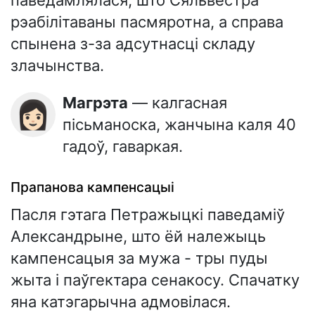
рэабілітаваны пасмяротна, а справа
спынена з-за адсутнасці складу
злачынства.
Магрэта
— калгасная
👩🏻
пісьманоска, жанчына каля 40
гадоў, гаваркая.
Прапанова кампенсацыі
Пасля гэтага Петражыцкі паведаміў
Александрыне, што ёй належыць
кампенсацыя за мужа - тры пуды
жыта і паўгектара сенакосу. Спачатку
яна катэгарычна адмовілася.