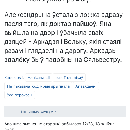
Александрына ўстала з ложка адразу
пасля таго, як доктар пайшоў. Яна
выйшла на двор і ўбачыла сваіх
дзяцей - Аркадзя і Вольку, якія стаялі
разам і глядзелі на дарогу. Аркадзь
здалёку быў падобны на Сяльвестру.
Катэгорыі
:
Напісана ШІ
Іван Пташнікаў
Не паказаны код мовы арыгінала
Апавяданні
Усе пераказы
На іншых мовах
Апошняе змяненне старонкі адбылося 12:28, 13 жніўня
2025.