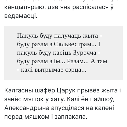
канцылярыю, дзе яна распісалася ў
ведамасці.
Пакуль буду палучаць жыта -
буду разам з Сяльвестрам... І
пакуль буду касіць Зурэчча -
буду разам з ім... Разам... А там
- калі вытрымае сэрца...
Калгасны шафёр Царук прывёз жыта і
занёс мяшок у хату. Калі ён пайшоў,
Александрына апусцілася на калені
перад мяшком і заплакала.