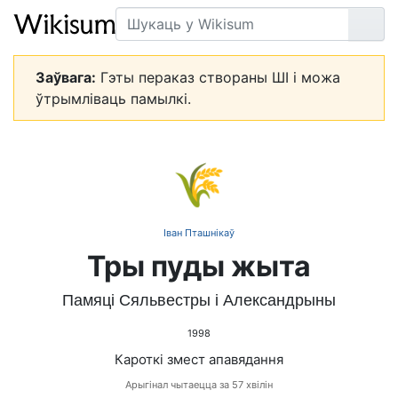
Пошук
Арт
Заўвага:
Гэты пераказ створаны ШІ і можа
ўтрымліваць памылкі.
🌾
Іван Пташнікаў
Тры пуды жыта
Памяці Сяльвестры і Александрыны
1998
Кароткі змест апавядання
Арыгінал чытаецца за 57 хвілін