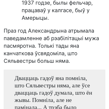
1937 годзе, былы фельчар,
працаваў у калгасе, быў у
Амерыцы.
Праз год Александрына атрымала
паведамленне аб рэабілітацыі мужа
пасмяротна. Толькі тады яна
канчаткова ўсвядоміла, што
Сяльвестры больш няма.
Дваццаць гадоў яна помніла,
што Сяльвестры няма, але ўсе
дваццаць гадоў думала, што ён
жывы. Помніла, але не
памінала... А трэба было