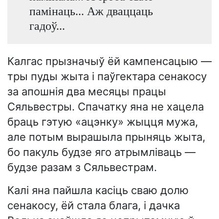
памінаць... Аж дваццаць
гадоў...
Калгас прызначыў ёй кампенсацыю —
тры пуды жыта і паўгектара сенакосу
за апошнія два месяцы працы
Сяльвестры. Спачатку яна не хацела
браць гэтую «ацэнку» жыцця мужа,
але потым вырашыла прыняць жыта,
бо пакуль будзе яго атрымліваць —
будзе разам з Сяльвестрам.
Калі яна пайшла касіць сваю долю
сенакосу, ёй стала блага, і дачка