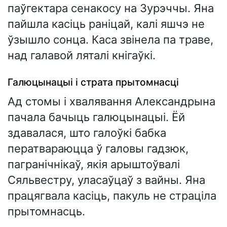
паўгектара сенакосу на Зурэччы. Яна
пайшла касіць раніцай, калі яшчэ не
ўзышло сонца. Каса звінела па траве,
над галавой ляталі кнігаўкі.
Галюцынацыі і страта прытомнасці
Ад стомы і хвалявання Александрына
пачала бачыць галюцынацыі. Ёй
здавалася, што галоўкі бабка
ператвараюцца ў галовы гадзюк,
пагранічнікаў, якія арыштоўвалі
Сяльвестру, уласаўцаў з вайны. Яна
працягвала касіць, пакуль не страціла
прытомнасць.