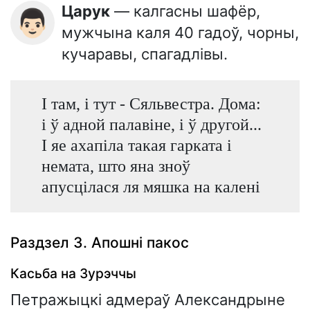
Царук
— калгасны шафёр,
👨🏻
мужчына каля 40 гадоў, чорны,
кучаравы, спагадлівы.
І там, і тут - Сяльвестра. Дома:
і ў адной палавіне, і ў другой...
І яе ахапіла такая гарката і
немата, што яна зноў
апусцілася ля мяшка на калені
Раздзел 3. Апошні пакос
Касьба на Зурэччы
Петражыцкі адмераў Александрыне