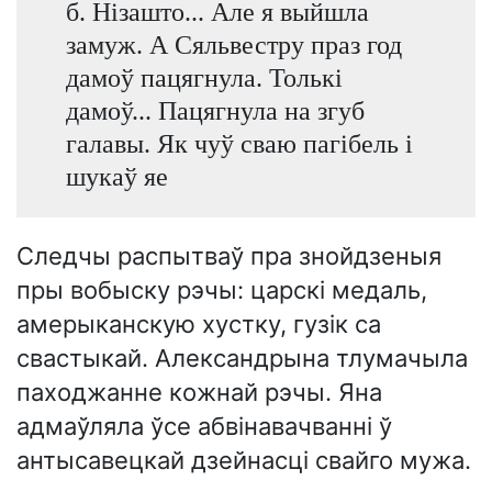
б. Нізашто... Але я выйшла
замуж. А Сяльвестру праз год
дамоў пацягнула. Толькі
дамоў... Пацягнула на згуб
галавы. Як чуў сваю пагібель і
шукаў яе
Следчы распытваў пра знойдзеныя
пры вобыску рэчы: царскі медаль,
амерыканскую хустку, гузік са
свастыкай. Александрына тлумачыла
паходжанне кожнай рэчы. Яна
адмаўляла ўсе абвінавачванні ў
антысавецкай дзейнасці свайго мужа.