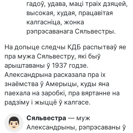
гадоў, удава, маці траіх дзяцей,
высокая, худая, працавітая
калгасніца, жонка
рэпрэсаванага Сяльвестры.
На допыце следчы КДБ распытваў яе
пра мужа Сяльвестру, які быў
арыштаваны ў 1937 годзе.
Александрына расказала пра іх
знаёмства ў Амерыцы, куды яна
паехала на заробкі, пра вяртанне на
радзіму і жыццё ў калгасе.
Сяльвестра
— муж
👨🏻
Александрыны, рэпрэсаваны ў