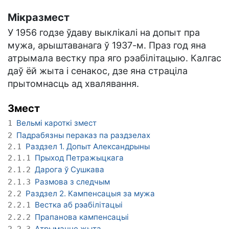
Мікразмест
У 1956 годзе ўдаву выклікалі на допыт пра
мужа, арыштаванага ў 1937-м. Праз год яна
атрымала вестку пра яго рэабілітацыю. Калгас
даў ёй жыта і сенакос, дзе яна страціла
прытомнасць ад хвалявання.
Змест
Вельмі кароткі змест
1
Падрабязны пераказ па раздзелах
2
Раздзел 1. Допыт Александрыны
2.1
Прыход Петражыцкага
2.1.1
Дарога ў Сушкава
2.1.2
Размова з следчым
2.1.3
Раздзел 2. Кампенсацыя за мужа
2.2
Вестка аб рэабілітацыі
2.2.1
Прапанова кампенсацыі
2.2.2
Атрыманне жыта