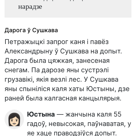
нарадзе
Дарога ў Сушкава
Петражыцкі запрог каня і павёз
Александрыну ў Сушкава на допыт.
Дарога была цяжкая, занесеная
снегам. Па дарозе яны сустрэлі
грузавікі, якія везлі лес. У Сушкава
яны спыніліся каля хаты Юстыны, дзе
раней была калгасная канцылярыя.
Юстына
— жанчына каля 55
👩🏻
гадоў, невысокая, паўнаватая, у
яе хаце праводзіўся допыт.