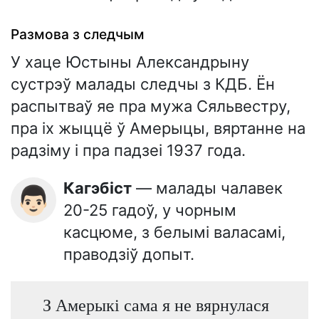
Размова з следчым
У хаце Юстыны Александрыну
сустрэў малады следчы з КДБ. Ён
распытваў яе пра мужа Сяльвестру,
пра іх жыццё ў Амерыцы, вяртанне на
радзіму і пра падзеі 1937 года.
Кагэбіст
— малады чалавек
👨🏻
20-25 гадоў, у чорным
касцюме, з белымі валасамі,
праводзіў допыт.
З Амерыкі сама я не вярнулася