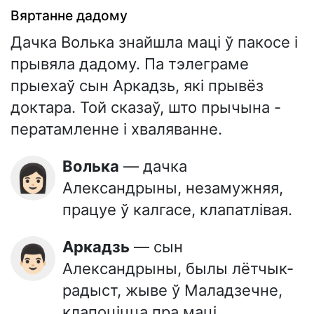
Вяртанне дадому
Дачка Волька знайшла маці ў пакосе і
прывяла дадому. Па тэлеграме
прыехаў сын Аркадзь, які прывёз
доктара. Той сказаў, што прычына -
ператамленне і хваляванне.
Волька
— дачка
👩🏻
Александрыны, незамужняя,
працуе ў калгасе, клапатлівая.
Аркадзь
— сын
👨🏻
Александрыны, былы лётчык-
радыст, жыве ў Маладзечне,
клапоціцца пра маці.