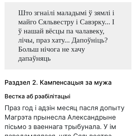
Што згнаілі маладымі ў зямлі і
майго Сяльвестру і Савэрку... І
ў нашай вёсцы па чалавеку,
лічы, праз хату... Дапоўніць?
Больш нічога не хачу
дапаўняць
Раздзел 2. Кампенсацыя за мужа
Вестка аб рэабілітацыі
Праз год і адзін месяц пасля допыту
Магрэта прынесла Александрыне
пісьмо з ваеннага трыбунала. У ім
паведамлялася, што Сяльвестра