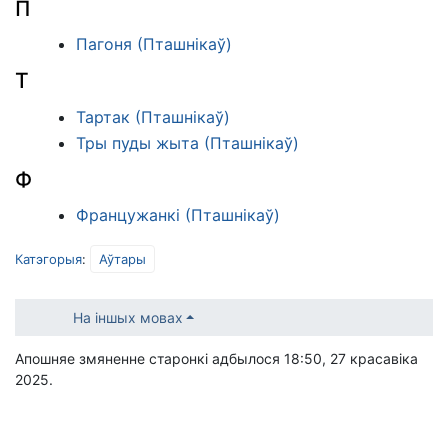
П
Пагоня (Пташнікаў)
Т
Тартак (Пташнікаў)
Тры пуды жыта (Пташнікаў)
Ф
Францужанкі (Пташнікаў)
Катэгорыя
:
Аўтары
На іншых мовах
Апошняе змяненне старонкі адбылося 18:50, 27 красавіка
2025.