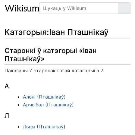
Пошук
Арт
Катэгорыя
:
Іван Пташнікаў
Старонкі ў катэгорыі «Іван
Пташнікаў»
Паказаны 7 старонак гэтай катэгорыі з 7.
А
Алені (Пташнікаў)
Арчыбал (Пташнікаў)
Л
Львы (Пташнікаў)