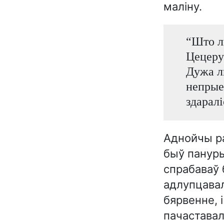
маліну.
“Што л
Цецеру
Дужа л
непрыем
здаралі
Аднойчы ра
быў пануры
спрабаваў 
адлупцавал
бярвенне, 
пачаставал