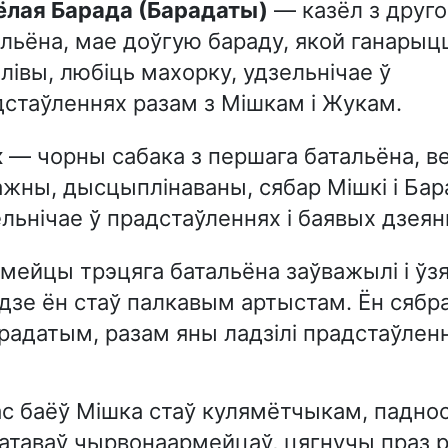
сёлая Барада (Барадаты)
— казёл з друго
льёна, мае доўгую бараду, якой ганарыц
лівы, любіць махорку, удзельнічае ў
дстаўленнях разам з Мішкам і Жукам.
к
— чорны сабака з першага батальёна, в
жны, дысцыплінаваны, сябар Мішкі і Бар
льнічае ў прадстаўленнях і баявых дзеян
ейцы трэцяга батальёна заўважылі і ўзя
 дзе ён стаў палкавым артыстам. Ён сябр
радатым, разам яны ладзілі прадстаўленн
с баёў Мішка стаў кулямётчыкам, паднос
ратаваў чырвонаармейцаў, цягнучы праз 