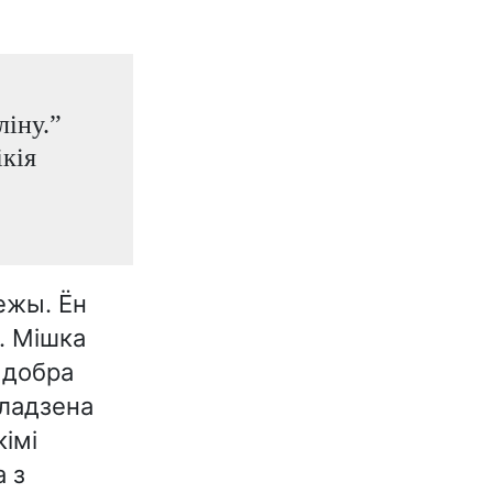
ліну.”
ікія
ежы. Ён
. Мішка
і добра
кладзена
кімі
 з