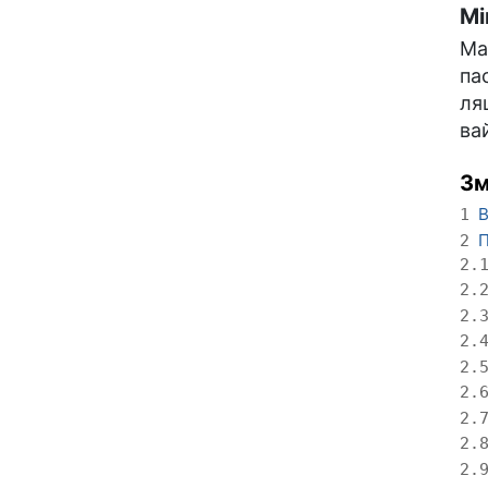
Мі
Ма
па
ля
ва
Зм
В
1
П
2
2.
2.
2.
2.
2.
2.
2.
2.
2.