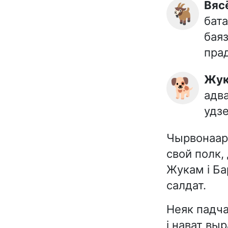
Вя
🐐
бата
баяз
пра
Жу
🐕
адва
удзе
Чырвонаарм
свой полк,
Жукам і Ба
салдат.
Неяк падча
і нават вы