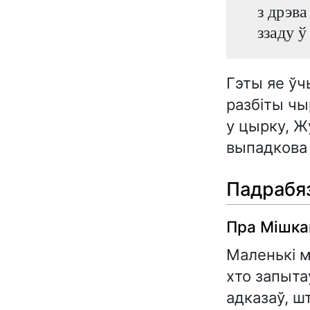
з дрэва
ззаду ў
Гэты яе ўч
разбіты чы
у цырку, Ж
выпадкова 
Падрабяз
Пра Мішкав
Маленькі м
хто запыта
адказаў, шт