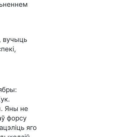
льненнем
я, вучыць
пекі,
ябры:
ук.
. Яны не
аў форсу
ацэліць яго
адыходзіў