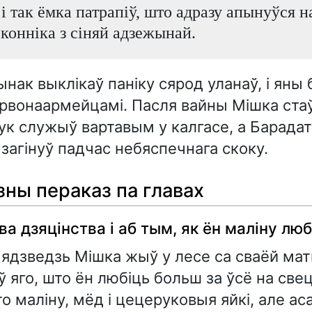
 і так ёмка патрапіў, што адразу апынуўся н
 конніка з сіняй адзежынай.
ынак выклікаў паніку сярод уланаў, і яны 
рвонаармейцамі. Пасля вайны Мішка ста
ук служыў вартавым у калгасе, а Барада
загінуў падчас небяспечнага скоку.
ны пераказ па главах
а дзяцінства і аб тым, як ён маліну люб
ядзведзь Мішка жыў у лесе са сваёй матк
ў яго, што ён любіць больш за ўсё на свец
о маліну, мёд і цецеруковыя яйкі, але ас