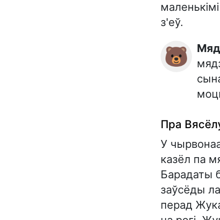
маленькімі
з'еў.
Мя
🐻
мядз
сына
моцн
Пра Вясёл
У чырвонаа
казёл па м
Барадаты б
заўсёды ла
перад Жука
на рогі. Ж