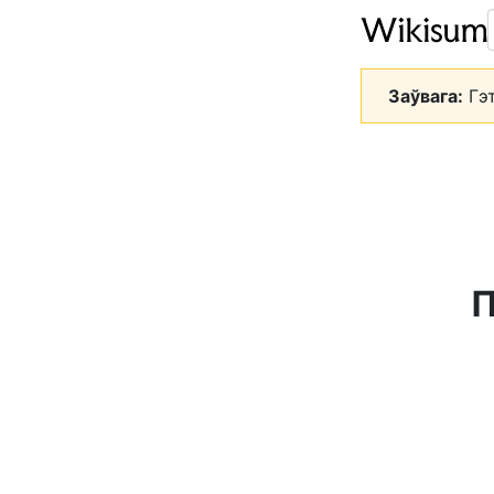
Заўвага:
Гэт
П