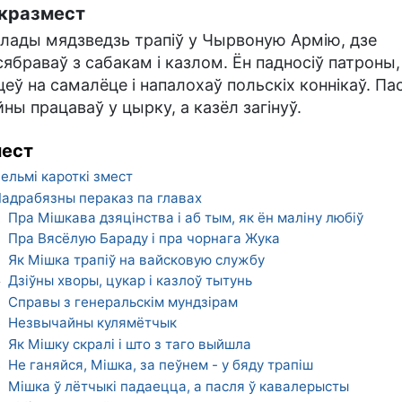
кразмест
лады мядзведзь трапіў у Чырвоную Армію, дзе
сябраваў з сабакам і казлом. Ён падносіў патроны,
цеў на самалёце і напалохаў польскіх коннікаў. Па
йны працаваў у цырку, а казёл загінуў.
ест
ельмі кароткі змест
адрабязны пераказ па главах
Пра Мішкава дзяцінства і аб тым, як ён маліну любіў
1
Пра Вясёлую Бараду і пра чорнага Жука
2
Як Мішка трапіў на вайсковую службу
3
Дзіўны хворы, цукар і казлоў тытунь
4
Справы з генеральскім мундзірам
5
Незвычайны кулямётчык
6
Як Мішку скралі і што з таго выйшла
7
Не ганяйся, Мішка, за пеўнем - у бяду трапіш
8
Мішка ў лётчыкі падаецца, а пасля ў кавалерысты
9