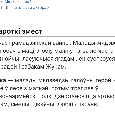
Мішка - герой
10
Што сталася з акторамі
11
ароткі змест
час грамадзянскай вайны. Малады мядзв
побач з маці, любіў маліну і з-за яе часта
Аднойчы, ласуючыся ягадамі, ён сустрэўся
радой і сабакам Жукам.
шка
— малады мядзведзь, галоўны герой, 
 ў лесе з маткай, потым трапляе ў
онаармейскі полк, дзе становіцца артыс
ам, смелы, цікаўны, любіць ласункі.