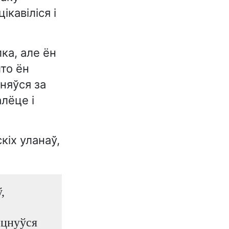
ікавіліся і
ка, але ён
што ён
аняўся за
лёце і
кіх уланаў,
,
оцнуўся