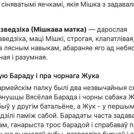
 сіняватымі яечкамі, якія Мішка з задава
дзведзіха (Мішкава матка)
— дарослая
ведзіха, маці Мішкі, строгая, клапатліва
 лясным навыкам, абараняе яго ад небяс
ая і разумная.
ую Бараду і пра чорнага Жука
рмейскім палку былі два незвычайныя с
янушцы Вясёлая Барада і чорны сабака Ж
ыў у другім батальёне, а Жук - у першым
дзілі паміж сабой. Барадаты часта задав
м, ганарыста трос барадой і спрабаваў п
ук жа выскаляў зубы, пагрозліва бурчаў і 