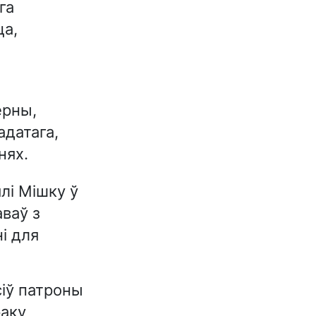
га
ца,
ерны,
адатага,
нях.
лі Мішку ў
аваў з
і для
іў патроны
раку