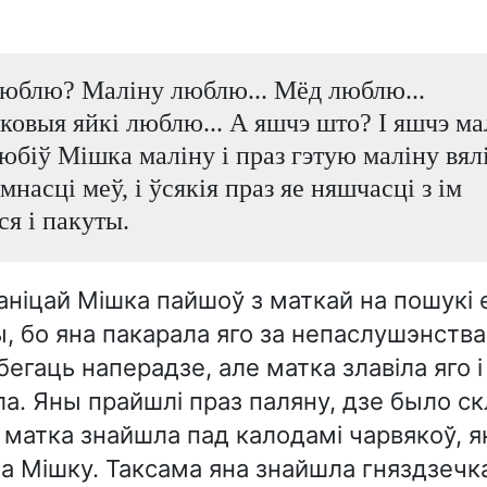
юблю? Маліну люблю... Мёд люблю...
ковыя яйкі люблю... А яшчэ што? І яшчэ ма
юбіў Мішка маліну і праз гэтую маліну вял
насці меў, і ўсякія праз яе няшчасці з ім
ся і пакуты.
ніцай Мішка пайшоў з маткай на пошукі 
, бо яна пакарала яго за непаслушэнства
бегаць наперадзе, але матка злавіла яго 
а. Яны прайшлі праз паляну, дзе было с
і матка знайшла пад калодамі чарвякоў, я
а Мішку. Таксама яна знайшла гняздзечка