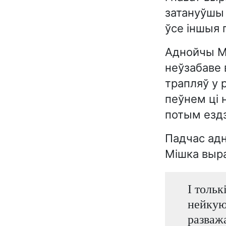
затануўшы п
ўсе іншыя 
Аднойчы Мі
неўзабаве 
трапляў у 
пеўнем ці 
потым ездз
Падчас адн
Мішка выр
І тольк
нейкую
разваж