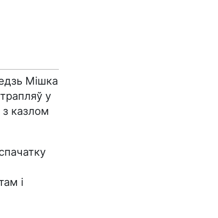
едзь Мішка
 трапляў у
 з казлом
спачатку
там і