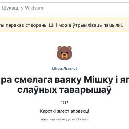
Пошук
ы пераказ створаны ШІ і можа ўтрымліваць памылкі.
🐻
Міхась Лынькоў
ра смелага ваяку Мішку і я
слаўных таварышаў
1937
Кароткі змест аповесці
Арыгінал чытаецца за 91 хвілін