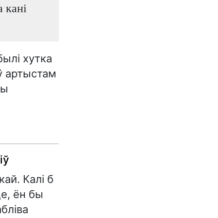
а кані
былі хутка
ў артыстам
ты
іў
ай. Калі б
е, ён бы
абліва