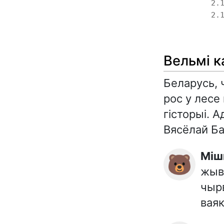
2.
2.
Вельмі к
Беларусь, 
рос у лесе 
гісторыі. 
Вясёлай Ба
Мі
🐻
жыве
чырв
ваяк