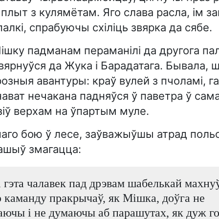
лыт з кулямётам. Яго слава расла, ім зац
палкі, спрабуючы схіліць звярка да сябе.
шку падманам пераманілі да другога пал
вярнуўся да Жука і Барадатага. Бывала, 
розныя авантуры: краў вулей з пчоламі, г
нават нечакана падняўся ў паветра ў сама
іў верхам на ўпартым муле.
аго бою ў лесе, заўважыўшы атрад польс
ашыў змагацца:
і гэта чалавек пад дрэвам шабелькай махнуў
 каманду пракрычаў, як Мішка, доўга не
аючы і не думаючы аб парашутах, як дуж г