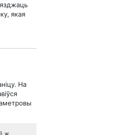
ыязджаць
ку, якая
ніцу. На
авіўся
ламетровы
ё ж