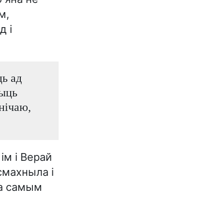
м,
д і
ць ад
чыць
нічаю,
ім і Верай
смахныла і
ца самым