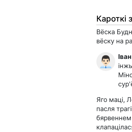
Кароткі 
Вёска Будн
вёску на р
Іва
👨🏻‍💼
інжы
Мінс
сур
Яго маці, 
пасля траг
бярвеннем 
клапацілас