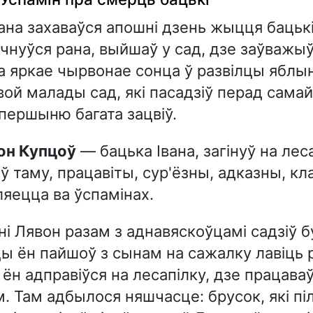
вана захаваўся апошні дзень жыцця бацьк
чнуўся рана, выйшаў у сад, дзе заўважы
 яркае чырвонае сонца ў развілцы яблын
вой малады сад, які пасадзіў перад самай
упершыню багата зацвіў.
вон Купцоў
— бацька Івана, загінуў на лес
ў таму, працавіты, сур'ёзны, адказны, кл
ляецца ва ўспамінах.
і Лявон разам з аднавяскоўцамі садзіў б
ы ён пайшоў з сынам на сажалку лавіць 
 ён адправіўся на лесапілку, дзе працава
. Там адбылося няшчасце: брусок, які піл