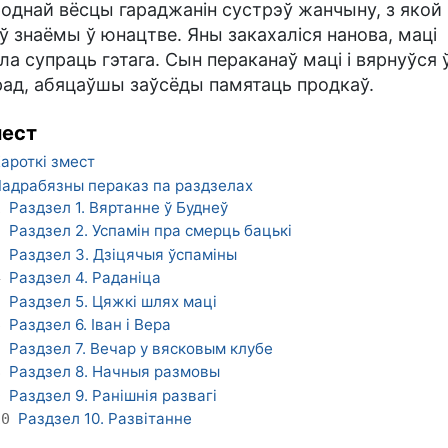
роднай вёсцы гараджанін сустрэў жанчыну, з якой
ў знаёмы ў юнацтве. Яны закахаліся нанова, маці
ла супраць гэтага. Сын пераканаў маці і вярнуўся 
рад, абяцаўшы заўсёды памятаць продкаў.
ест
ароткі змест
адрабязны пераказ па раздзелах
Раздзел 1. Вяртанне ў Буднеў
1
Раздзел 2. Успамін пра смерць бацькі
2
Раздзел 3. Дзіцячыя ўспаміны
3
Раздзел 4. Раданіца
4
Раздзел 5. Цяжкі шлях маці
5
Раздзел 6. Іван і Вера
6
Раздзел 7. Вечар у вясковым клубе
7
Раздзел 8. Начныя размовы
8
Раздзел 9. Ранішнія развагі
9
Раздзел 10. Развітанне
10