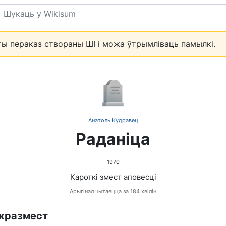
Пошук
ы пераказ створаны ШІ і можа ўтрымліваць памылкі.
🪦
Анатоль Кудравец
Раданіца
1970
Кароткі змест аповесці
Арыгінал чытаецца за 184 хвілін
кразмест