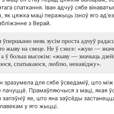
этага спаткання. Іван адчуў сябе вінаваты
 як цяжка маці перажыць ізноў яго ад'ез
бліжэнне з Верай.
я ўпершыню неяк зусім проста адчуў радас
што жыву на свеце. Не ў сэнсе: «жую — зна
 а ў больш высокім: «жыву — значыць дзей
юся, спатыкаюся, люблю, ненавіджу».
ан зразумела для сябе ўсведаміў, што між 
 пачуццё. Прамаўляючыся з маці, якая ў
н запэўніў яе, што яна заўсёды застанец
авекам у яго жыцці.