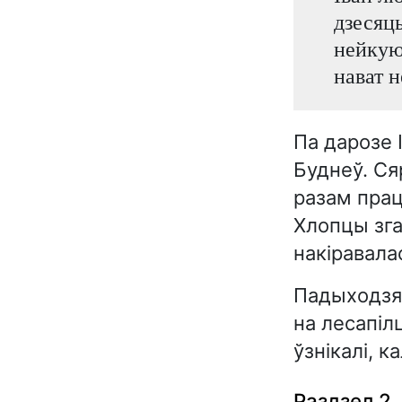
дзесяц
нейкую
нават н
Па дарозе І
Буднеў. Сяр
разам прац
Хлопцы зга
накіравалас
Падыходзячы
на лесапіл
ўзнікалі, к
Раздзел 2.