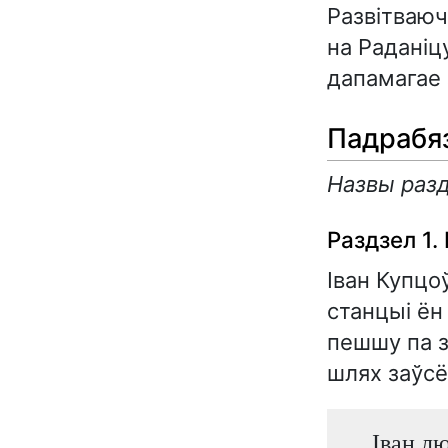
Развітваюч
на Раданіцу
дапамагае 
Падрабяз
Назвы разд
Раздзел 1.
Іван Купцо
станцыі ён
пешшу па з
шлях заўсё
Іван л