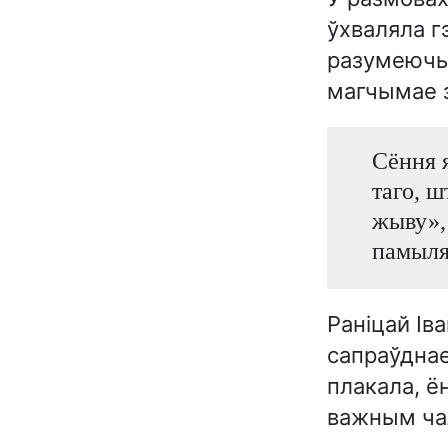
ўхваляла г
разумеючы,
магчымае з
Сёння 
таго, 
жыву»,
памыля
Раніцай Ів
сапраўднае
плакала, ё
важным чал