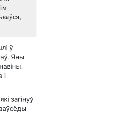
ім
ьваўся,
лі ў
паў. Яны
навіны.
 і
які загінуў
 заўсёды