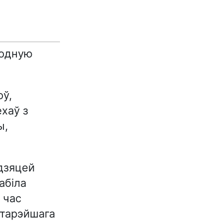
родную
ў,
хаў з
ы,
 дзяцей
абіла
 час
старэйшага