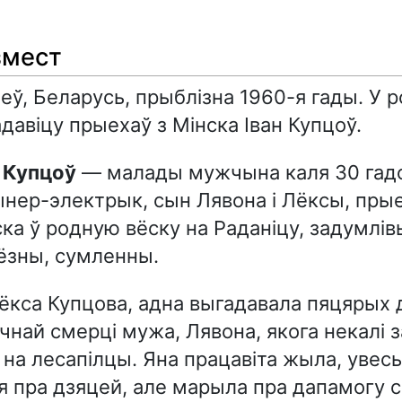
змест
еў, Беларусь, прыблізна 1960-я гады. У 
адавіцу прыехаў з Мінска Іван Купцоў.
н Купцоў
— малады мужчына каля 30 гадо
нер-электрык, сын Лявона і Лёксы, прые
ка ў родную вёску на Раданіцу, задумлів
'ёзны, сумленны.
Лёкса Купцова, адна выгадавала пяцярых
ічнай смерці мужа, Лявона, якога некалі з
на лесапілцы. Яна працавіта жыла, увесь
я пра дзяцей, але марыла пра дапамогу 