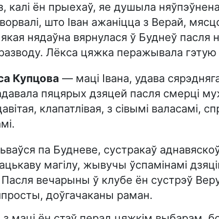
з, калі ён прыехаў, яе душыла няўпэўнен
ворвалі, што Іван ажаніцца з Верай, мясц
якая нядаўна вярнулася ў Буднеў пасля 
разводу. Лёкса цяжка перажывала гэтую 
кса Купцова
— маці Івана, удава сярэдняга
адавала пяцярых дзяцей пасля смерці му
авітая, клапатлівая, з сівымі валасамі, с
мі.
льваўся па Будневе, сустракаў аднавяско
ацькаву магілу, жывучы ўспамінамі дзяці
 Пасля вечарыны ў клубе ён сустрэў Веру
просты, доўгачаканы раман.
 з маці ён стаў перад цяжкім выбарам, бо