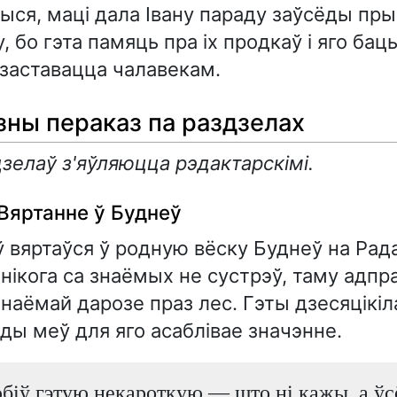
ыся, маці дала Івану параду заўсёды пр
, бо гэта памяць пра іх продкаў і яго баць
заставацца чалавекам.
ны пераказ па раздзелах
зелаў з'яўляюцца рэдактарскімі.
 Вяртанне ў Буднеў
ў вяртаўся ў родную вёску Буднеў на Рада
 нікога са знаёмых не сустрэў, таму адпр
наёмай дарозе праз лес. Гэты дзесяцікі
ды меў для яго асаблівае значэнне.
юбіў гэтую некароткую — што ні кажы, а ўс