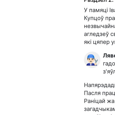
У памяці І
Купцоў пра
незвычайна
агледзеў с
які цяпер 
Ля
👨🏻‍🔧
гадо
з'яў
Напярэдадн
Пасля прац
Раніцай жа
загадчыкам