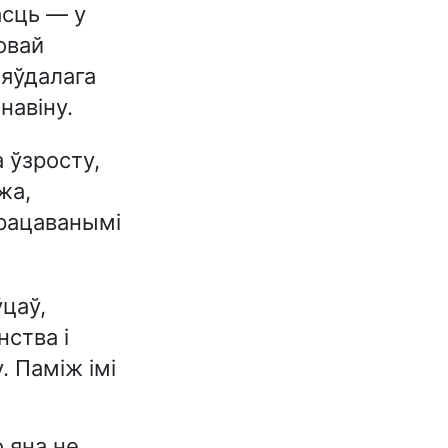
асць — у
овай
няўдалага
навіну.
 ўзросту,
жа,
працаванымі
ўцаў,
нства і
. Паміж імі
 яна не