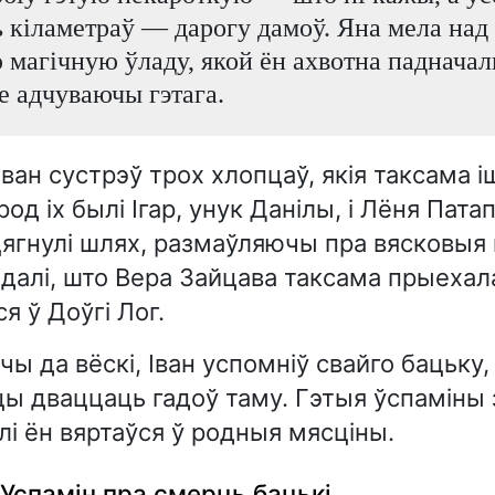
ь кіламетраў — дарогу дамоў. Яна мела над 
 магічную ўладу, якой ён ахвотна падначал
е адчуваючы гэтага.
ван сустрэў трох хлопцаў, якія таксама іш
од іх былі Ігар, унук Данілы, і Лёня Пата
ягнулі шлях, размаўляючы пра вясковыя 
далі, што Вера Зайцава таксама прыехала
я ў Доўгі Лог.
 да вёскі, Іван успомніў свайго бацьку, 
цы дваццаць гадоў таму. Гэтыя ўспаміны
алі ён вяртаўся ў родныя мясціны.
 Успамін пра смерць бацькі