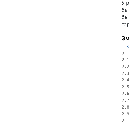
У 
бы
бы
го
Зм
К
1
П
2
2.
2.
2.
2.
2.
2.
2.
2.
2.
2.