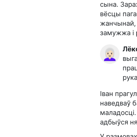
сына. Зара
вёсцы пага
жанчынай, 
замужжа і 
Лё
👩🏻‍🦳
выг
прац
рука
Іван прагу
наведваў б
маладосці.
адбыўся ня
У размовах