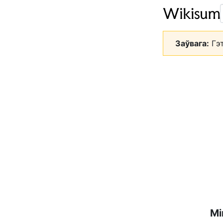
Заўвага:
Гэт
Мі