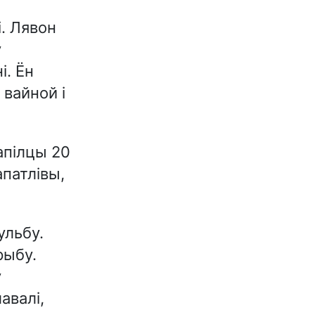
і. Лявон
ў
і. Ён
 вайной і
апілцы 20
апатлівы,
ульбу.
рыбу.
ў
авалі,