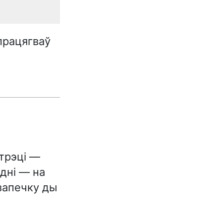
працягваў
трэці —
дні — на
 запечку ды