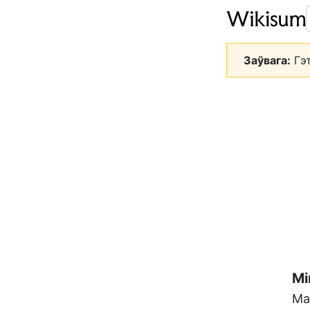
Заўвага:
Гэт
Мі
Ма