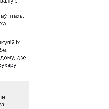
валіў з
аў птаха,
ыха
купіў іх
бе.
адому, дзе
 кухару
ын
ва