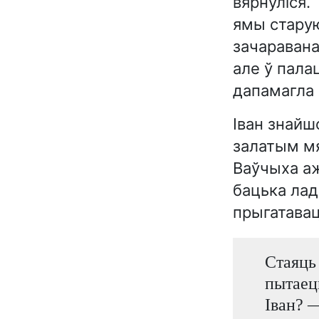
вярнуліся. 
ямы старую
зачаравана
але ў палац
дапамагла 
Іван знайшо
залатым мяч
Ваўчыха аж
бацька лад
прыгатавац
Стаяць 
пытаец
Іван? —