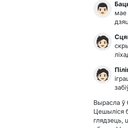
Бац
👨🏻
мае 
дзя
Сц
🧑🏻
скры
ліха
Піл
🧑🏻
ігра
забі
Вырасла ў 
Цешыліся б
глядзець, 