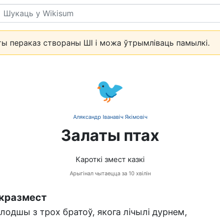
Пошук
ы пераказ створаны ШІ і можа ўтрымліваць памылкі.
🐦
Аляксандр Іванавіч Якімовіч
Залаты птах
Кароткі змест казкі
Арыгінал чытаецца за 10 хвілін
кразмест
лодшы з трох братоў, якога лічылі дурнем,