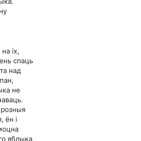
ыка.
ну
на іх,
зень спаць
шта над
пан,
ыка не
наваць.
 розныя
, ён і
 моцна
го яблыка