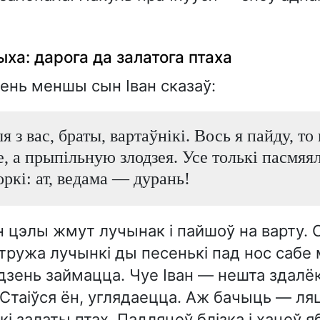
чыха: дарога да залатога птаха
зень меншы сын Іван сказаў:
 з вас, браты, вартаўнікі. Вось я пайду, то
е, а прыпільную злодзея. Усе толькі пасмяял
оркі: ат, ведама — дурань!
н цэлы жмут лучынак і пайшоў на варту. 
стружа лучынкі ды песенькі пад нос сабе
дзень займацца. Чуе Іван — нешта здалё
Стаіўся ён, углядаецца. Аж бачыць — ляц
кі залаты птах. Падляцеў блізка і хацеў 