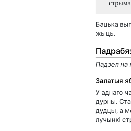
стрыма
Бацька выг
жыць.
Падрабя
Падзел на
Залатыя яб
У аднаго ч
дурны. Ста
дудцы, а м
лучынкі ст