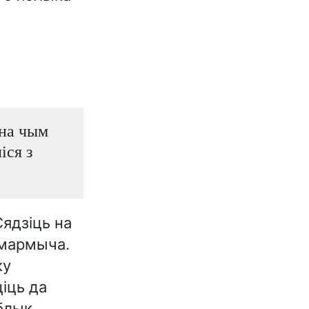
 на чым
іся з
Сядзіць на
 мармыча.
ку
іць да
яблык