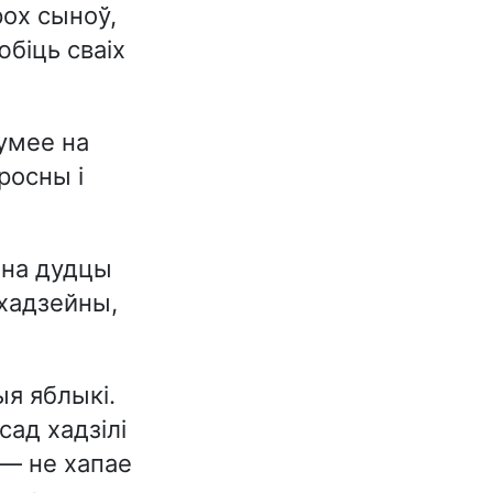
ох сыноў,
юбіць сваіх
умее на
росны і
 на дудцы
іхадзейны,
ыя яблыкі.
сад хадзілі
 — не хапае