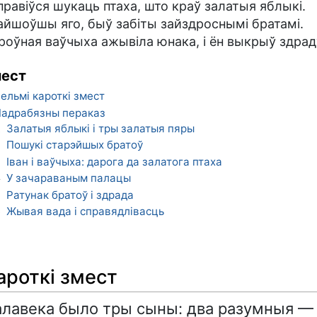
правіўся шукаць птаха, што краў залатыя яблыкі.
айшоўшы яго, быў забіты зайздроснымі братамі.
роўная ваўчыха ажывіла юнака, і ён выкрыў здрад
ест
ельмі кароткі змест
адрабязны пераказ
Залатыя яблыкі і тры залатыя пяры
1
Пошукі старэйшых братоў
2
Іван і ваўчыха: дарога да залатога птаха
3
У зачараваным палацы
4
Ратунак братоў і здрада
5
Жывая вада і справядлівасць
6
ароткі змест
алавека было тры сыны: два разумныя — 