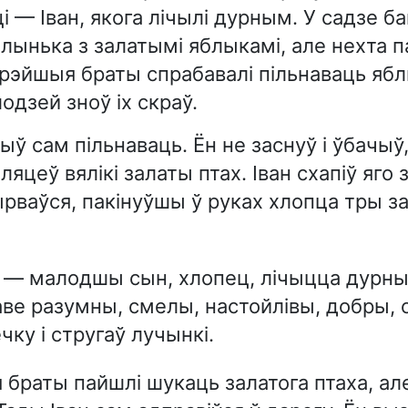
эці — Іван, якога лічылі дурным. У садзе ба
лынька з залатымі яблыкамі, але нехта па
арэйшыя браты спрабавалі пільнаваць ябл
злодзей зноў іх скраў.
ыў сам пільнаваць. Ён не заснуў і ўбачыў
яцеў вялікі залаты птах. Іван схапіў яго з
ырваўся, пакінуўшы ў руках хлопца тры з
— малодшы сын, хлопец, лічыцца дурны
ве разумны, смелы, настойлівы, добры, 
чку і стругаў лучынкі.
браты пайшлі шукаць залатога птаха, ал