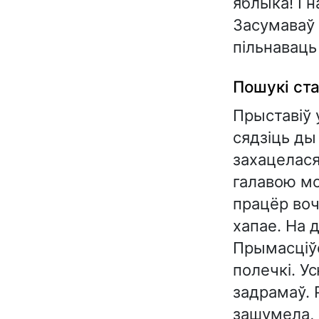
яблыка! І 
Засумаваў 
пільнаваць
Пошукі ст
Прыставіў 
сядзіць ды
захацелася
галавою мо
працёр воч
хапае. На 
Прымасціўс
полечкі. Ус
задрамаў. 
зашумела, 