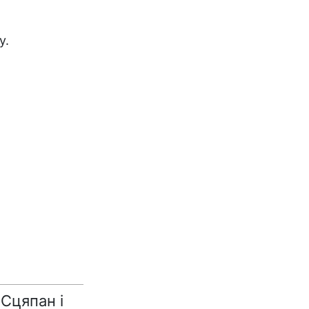
у.
Сцяпан і