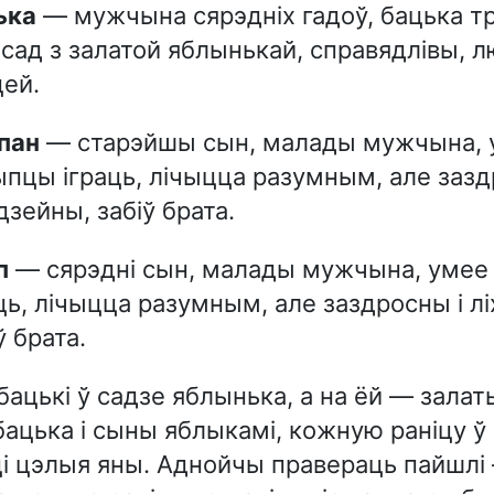
ька
— мужчына сярэдніх гадоў, бацька тр
сад з залатой яблынькай, справядлівы, л
цей.
япан
— старэйшы сын, малады мужчына, 
пцы іграць, лічыцца разумным, але зазд
дзейны, забіў брата.
іп
— сярэдні сын, малады мужчына, умее
ць, лічыцца разумным, але заздросны і л
ў брата.
бацькі ў садзе яблынька, а на ёй — залат
ацька і сыны яблыкамі, кожную раніцу ў 
ці цэлыя яны. Аднойчы правераць пайшлі