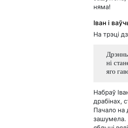
няма!
Іван і ваў
На трэці д
Дрэнныя
ні стан
яго гав
Набраў Іва
драбінах, 
Пачало на 
зашумела. 
яблыні вялі