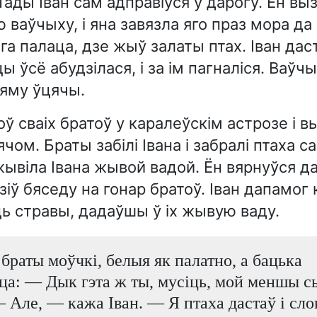
Тады Іван сам адправіўся ў дарогу. Ён выз
 ваўчыху, і яна завязла яго праз мора да
га палаца, дзе жыў залаты птах. Іван даст
ы ўсё абудзілася, і за ім пагналіся. Ваўч
яму ўцячы.
ў сваіх братоў у каралеўскім астрозе і вы
ом. Браты забілі Івана і забралі птаха са
ывіла Івана жывой вадой. Ён вярнуўся д
зіў бяседу на гонар братоў. Іван дапамог
ь стравы, дадаўшы ў іх жывую ваду.
браты моўчкі, белыя як палатно, а бацька
ца: — Дык гэта ж ты, мусіць, мой меншы с
 Але, — кажа Іван. — Я птаха дастаў і сло