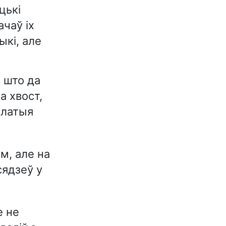
цькі
чаў іх
ыкі, але
, што да
а хвост,
алатыя
м, але на
сядзеў у
е не