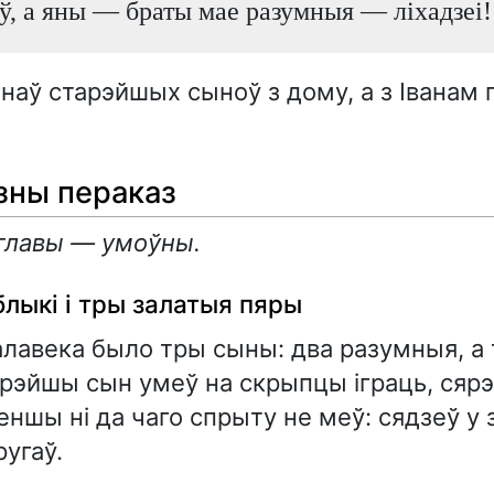
ў, а яны — браты мае разумныя — ліхадзеі!
наў старэйшых сыноў з дому, а з Іванам 
зны пераказ
 главы — умоўны.
лыкі і тры залатыя пяры
алавека было тры сыны: два разумныя, а 
рэйшы сын умеў на скрыпцы іграць, сярэ
еншы ні да чаго спрыту не меў: сядзеў у
ругаў.