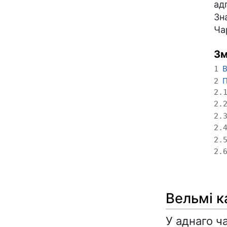
ад
Зн
Ча
Зм
В
1
П
2
2.
2.
2.
2.
2.
2.
Вельмі к
У аднаго ч