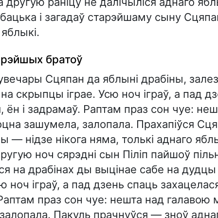
на другую раніцу не далічыліся аднаго ябл
бацька і загадаў старэйшаму сыну Сцяпа
 яблыкі.
арэйшых братоў
увечары Сцяпан да яблыні драбіны, залез 
 на скрыпцы іграе. Усю ноч іграў, а пад д
, ён і задрамаў. Раптам праз сон чуе: не
цна зашумела, залопала. Прахапіўся Сця
ы — нідзе нікога няма, толькі аднаго ябл
другую ноч сярэдні сын Піліп пайшоў піль
я на драбінах ды выцінае сабе на дудцы
ю ноч іграў, а пад дзень спаць захацелася
Раптам праз сон чуе: нешта над галавою
залопала. Пакуль прачнуўся — зноў адна