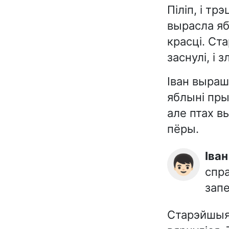
Піліп, і тр
вырасла яб
красці. Ст
заснулі, і 
Іван выраш
яблыні прыл
але птах в
пёры.
Іван
👦🏻
спра
запе
Старэйшыя 