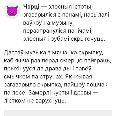
Чэрці
— злосныя істоты,
👿
згаварыліся з панамі, насылалі
ваўкоў на музыку,
пераапрануліся панічамі,
злосныя і зубамі скрыгочуць.
Дастаў музыка з мяшэчка скрыпку,
каб яшчэ раз перад смерцю пайграць,
прыхінуўся да дрэва ды і павёў
смычком па струнах. Як жывая
загаварыла скрыпка, пайшоў пошчак
па лесе. Замерлі кусты і дрэвы —
лістком не варухнуць.