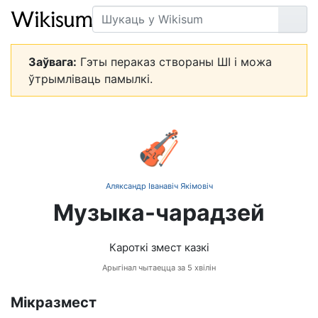
Пошук
Арт
Заўвага:
Гэты пераказ створаны ШІ і можа
ўтрымліваць памылкі.
🎻
Аляксандр Іванавіч Якімовіч
Музыка-чарадзей
Кароткі змест казкі
Арыгінал чытаецца за 5 хвілін
Мікразмест