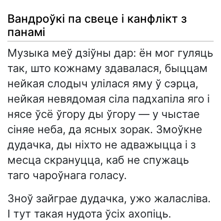
Вандроўкі па свеце і канфлікт з
панамі
Музыка меў дзіўны дар: ён мог гуляць
так, што кожнаму здавалася, быццам
нейкая слодыч улілася яму ў сэрца,
нейкая невядомая сіла падхапіла яго і
нясе ўсё ўгору ды ўгору — у чыстае
сіняе неба, да ясных зорак. Змоўкне
дудачка, ды ніхто не адважыцца і з
месца скрануцца, каб не спужаць
таго чароўнага голасу.
Зноў зайграе дудачка, ужо жаласліва.
І тут такая нудота ўсіх ахопіць.