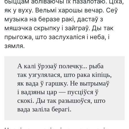
быццам абліваючы іх пазалотаю. Ціха,
як у вуху. Вельмі харошы вечар. Сеў
музыка на беразе ракі, дастаў з
мяшэчка скрыпку і зайграў. Ды так
прыгожа, што заслухаліся і неба, і
зямля.
А калі ўрэзаў полечку... рыба
так узгулялася, што рака кіпіць,
як вада ў гаршку. Не вытрымаў
і вадзяны цар — пусціўся ў
скокі. Ды так разышоўся, што
вада заліла берагі.