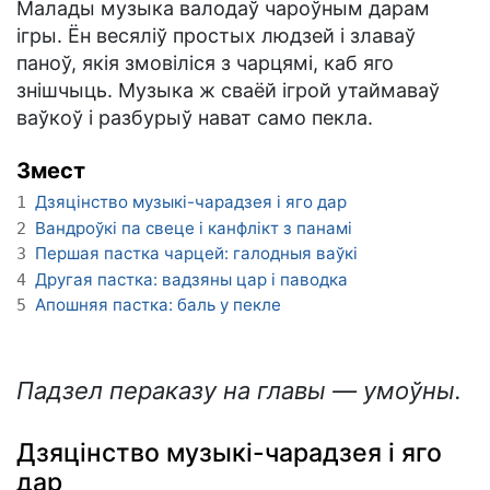
Малады музыка валодаў чароўным дарам
ігры. Ён весяліў простых людзей і злаваў
паноў, якія змовіліся з чарцямі, каб яго
знішчыць. Музыка ж сваёй ігрой утаймаваў
ваўкоў і разбурыў нават само пекла.
Змест
Дзяцінство музыкі-чарадзея і яго дар
1
Вандроўкі па свеце і канфлікт з панамі
2
Першая пастка чарцей: галодныя ваўкі
3
Другая пастка: вадзяны цар і паводка
4
Апошняя пастка: баль у пекле
5
Падзел пераказу на главы — умоўны.
Дзяцінство музыкі-чарадзея і яго
дар