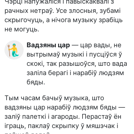
Чэрці напужаліся і павыскаквалі з
рачных нетраў. Усе злосныя, зубамі
скрыгочуць, а нічога музыку зрабіць
не могуць.
Вадзяны цар
— цар вады, не
🧜‍♂️
вытрымаў музыкі і пусціўся ў
скокі, так разышоўся, што вада
заліла берагі і нарабіў людзям
бяды.
Тым часам бачыў музыка, што
вадзяны цар нарабіў людзям бяды —
заліў палеткі і агароды. Перастаў ён
іграць, паклаў скрыпку ў мяшэчак і