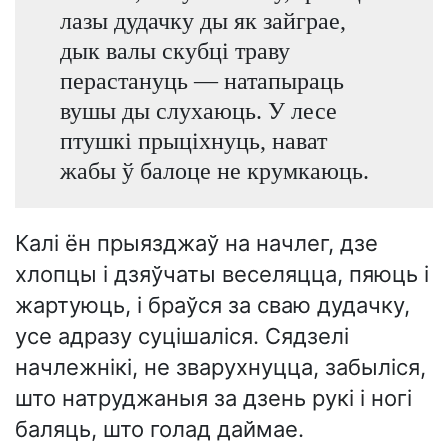
лазы дудачку ды як зайграе,
дык валы скубці траву
перастануць — натапыраць
вушы ды слухаюць. У лесе
птушкі прыціхнуць, нават
жабы ў балоце не крумкаюць.
Калі ён прыязджаў на начлег, дзе
хлопцы і дзяўчаты веселяцца, пяюць і
жартуюць, і браўся за сваю дудачку,
усе адразу суцішаліся. Сядзелі
начлежнікі, не зварухнуцца, забыліся,
што натруджаныя за дзень рукі і ногі
баляць, што голад даймае.