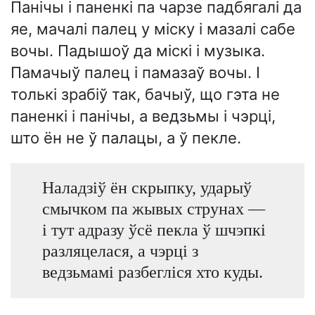
Панічы і паненкі па чарзе падбягалі да
яе, мачалі палец у міску і мазалі сабе
вочы. Падышоў да міскі і музыка.
Памачыў палец і памазаў вочы. І
толькі зрабіў так, бачыў, що гэта не
паненкі і панічы, а ведзьмы і чэрці,
што ён не ў палацы, а ў пекле.
Наладзіў ён скрыпку, ударыў
смычком па жывых струнах —
і тут адразу ўсё пекла ў шчэпкі
разляцелася, а чэрці з
ведзьмамі разбегліся хто куды.