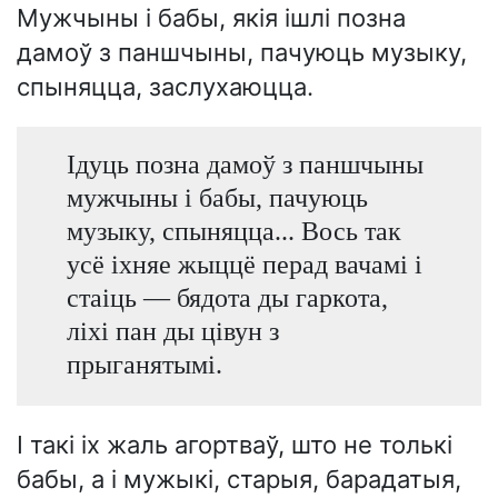
Мужчыны і бабы, якія ішлі позна
дамоў з паншчыны, пачуюць музыку,
спыняцца, заслухаюцца.
Ідуць позна дамоў з паншчыны
мужчыны і бабы, пачуюць
музыку, спыняцца... Вось так
усё іхняе жыццё перад вачамі і
стаіць — бядота ды гаркота,
ліхі пан ды цівун з
прыганятымі.
І такі іх жаль агортваў, што не толькі
бабы, а і мужыкі, старыя, барадатыя,