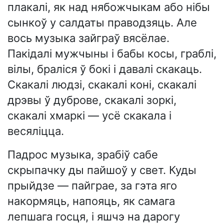
плакалі, як над нябожчыкам або нібы
сынкоў у салдаты праводзяць. Але
вось музыка зайграў вясёлае.
Пакідалі мужчыны і бабы косы, граблі,
вілы, браліся ў бокі і давалі скакаць.
Скакалі людзі, скакалі коні, скакалі
дрэвы ў дуброве, скакалі зоркі,
скакалі хмаркі — усё скакала і
весяліцца.
Падрос музыка, зрабіў сабе
скрыпачку ды пайшоў у свет. Куды
прыйдзе — пайграе, за гэта яго
накормяць, напояць, як самага
лепшага госця, і яшчэ на дарогу