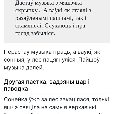
Дастаў музыка з мяшэчка
скрыпку... А ваўкі як стаялі з
разяўленымі пашчамі, так і
скамянелі. Слухаюць і пра
голад забыліся.
Перастаў музыка іграць, а ваўкі, як
сонныя, у лес пацягнуліся. Пайшоў
музыка далей.
Другая пастка: вадзяны цар і
паводка
Сонейка ўжо за лес закацілася, толькі
яшчэ свяціла на самыя верхавінкі,