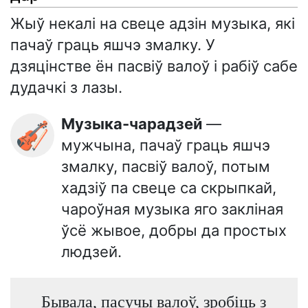
Жыў некалі на свеце адзін музыка, які
пачаў граць яшчэ змалку. У
дзяцінстве ён пасвіў валоў і рабіў сабе
дудачкі з лазы.
Музыка-чарадзей
—
🎻
мужчына, пачаў граць яшчэ
змалку, пасвіў валоў, потым
хадзіў па свеце са скрыпкай,
чароўная музыка яго закліная
ўсё жывое, добры да простых
людзей.
Бывала, пасучы валоў, зробіць з