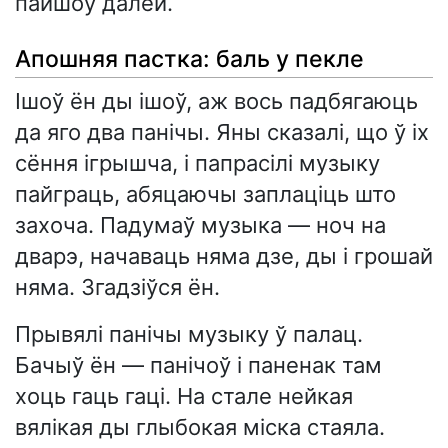
пайшоў далей.
Апошняя пастка: баль у пекле
Ішоў ён ды ішоў, аж вось падбягаюць
да яго два панічы. Яны сказалі, що ў іх
сёння ігрышча, і папрасілі музыку
пайграць, абяцаючы заплаціць што
захоча. Падумаў музыка — ноч на
дварэ, начаваць няма дзе, ды і грошай
няма. Згадзіўся ён.
Прывялі панічы музыку ў палац.
Бачыў ён — панічоў і паненак там
хоць гаць гаці. На стале нейкая
вялікая ды глыбокая міска стаяла.