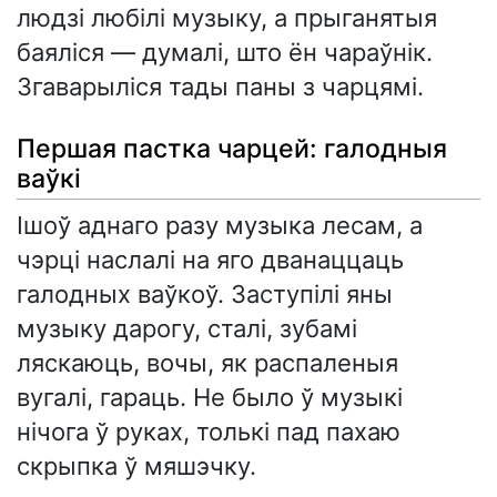
людзі любілі музыку, а прыганятыя
баяліся — думалі, што ён чараўнік.
Згаварыліся тады паны з чарцямі.
Першая пастка чарцей: галодныя
ваўкі
Ішоў аднаго разу музыка лесам, а
чэрці наслалі на яго дванаццаць
галодных ваўкоў. Заступілі яны
музыку дарогу, сталі, зубамі
ляскаюць, вочы, як распаленыя
вугалі, гараць. Не было ў музыкі
нічога ў руках, толькі пад пахаю
скрыпка ў мяшэчку.