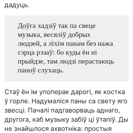
дадуць.
Доўга хадзіў так па свеце
музыка, весяліў добрых
людзей, а ліхім панам без нажа
сэрца рэзаў: бо куды ён ні
прыйдзе, там людзі перастаюць
паноў слухаць.
Стаў ён ім упоперак дарогі, як костка
ў горле. Надумаліся паны са свету яго
звесці. Пачалі падгаворваць аднаго,
другога, каб музыку забіў ці ўтапіў. Ды
не знайшлося ахвотніка: простыя