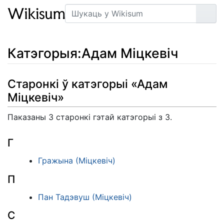
Пошук
Арт
Катэгорыя
:
Адам Міцкевіч
Старонкі ў катэгорыі «Адам
Міцкевіч»
Паказаны 3 старонкі гэтай катэгорыі з 3.
Г
Гражына (Міцкевіч)
П
Пан Тадэвуш (Міцкевіч)
С