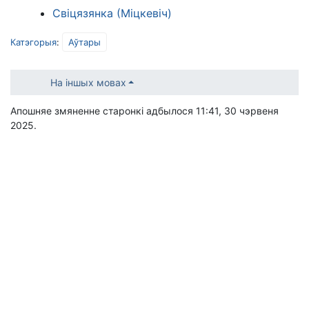
Свіцязянка (Міцкевіч)
Катэгорыя
:
Аўтары
На іншых мовах
Апошняе змяненне старонкі адбылося 11:41, 30 чэрвеня
2025.