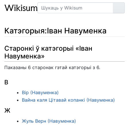
Пошук
Арт
Катэгорыя
:
Іван Навуменка
Старонкі ў катэгорыі «Іван
Навуменка»
Паказаны 6 старонак гэтай катэгорыі з 6.
В
Вір (Навуменка)
Вайна каля Цітавай копанкі (Навуменка)
Ж
Жуль Верн (Навуменка)