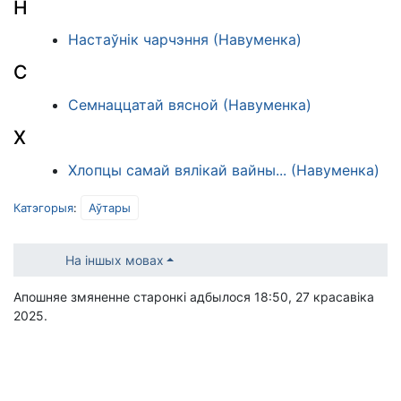
Н
Настаўнік чарчэння (Навуменка)
С
Семнаццатай вясной (Навуменка)
Х
Хлопцы самай вялікай вайны... (Навуменка)
Катэгорыя
:
Аўтары
На іншых мовах
Апошняе змяненне старонкі адбылося 18:50, 27 красавіка
2025.