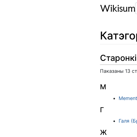
Катэг
Старонкі
Паказаны 13 ст
M
Mement
Г
Галя (
Ж