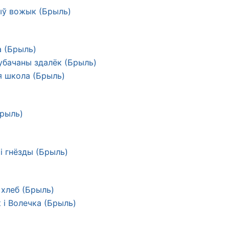
ў вожык (Брыль)
а (Брыль)
 убачаны здалёк (Брыль)
я школа (Брыль)
Брыль)
і гнёзды (Брыль)
 хлеб (Брыль)
 і Волечка (Брыль)