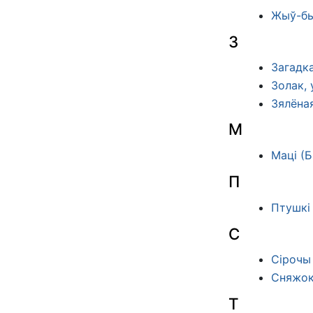
Жыў-бы
З
Загадк
Золак,
Зялёна
М
Маці (
П
Птушкі 
С
Сірочы
Сняжок
Т