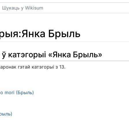
Пошук
орыя
:
Янка Брыль
 ў катэгорыі «Янка Брыль»
аронак гэтай катэгорыі з 13.
o mori (Брыль)
Брыль)