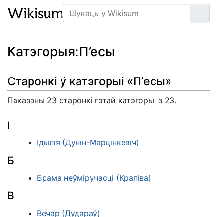
Пошук
Арт
Катэгорыя
:
П’есы
Старонкі ў катэгорыі «П’есы»
Паказаны 23 старонкі гэтай катэгорыі з 23.
І
Ідылія (Дунін-Марцінкевіч)
Б
Брама неўміручасці (Крапіва)
В
Вечар (Дудараў)