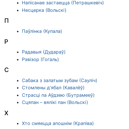
Напісанае застаецца (Петрашкевіч)
Несцерка (Вольскі)
П
Паўлінка (Купала)
Р
Радавыя (Дудараў)
Рэвізор (Гогаль)
С
Сабака з залатым зубам (Сауліч)
Стомлены д'ябал (Кавалёў)
Страсці па Аўдзею (Бутрамееў)
Сцяпан – вялікі пан (Вольскі)
Х
Хто смяецца апошнім (Крапіва)