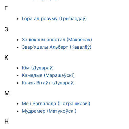
Г
Гора ад розуму (Грыбаедаў)
З
Зацюканы апостал (Макаёнак)
Звар'яцелы Альберт (Кавалёў)
К
Кім (Дудараў)
Камедыя (Марашэўскі)
Князь Вітаўт (Дудараў)
М
Меч Рагвалода (Петрашкевіч)
Мудрамер (Матукоўскі)
Н